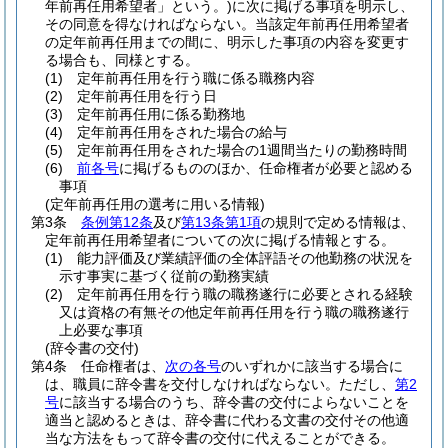
年前再任用希望者」という。)
に次に掲げる事項を明示し、
その同意を得なければならない。
当該定年前再任用希望者
の定年前再任用までの間に、明示した事項の内容を変更す
る場合も、同様とする。
(1)
定年前再任用を行う職に係る職務内容
(2)
定年前再任用を行う日
(3)
定年前再任用に係る勤務地
(4)
定年前再任用をされた場合の給与
(5)
定年前再任用をされた場合の1週間当たりの勤務時間
(6)
前各号
に掲げるもののほか、任命権者が必要と認める
事項
(定年前再任用の選考に用いる情報)
第3条
条例第12条
及び
第13条第1項
の規則で定める情報は、
定年前再任用希望者についての次に掲げる情報とする。
(1)
能力評価及び業績評価の全体評語その他勤務の状況を
示す事実に基づく従前の勤務実績
(2)
定年前再任用を行う職の職務遂行に必要とされる経験
又は資格の有無その他定年前再任用を行う職の職務遂行
上必要な事項
(辞令書の交付)
第4条
任命権者は、
次の各号
のいずれかに該当する場合に
は、職員に辞令書を交付しなければならない。
ただし、
第2
号
に該当する場合のうち、辞令書の交付によらないことを
適当と認めるときは、辞令書に代わる文書の交付その他適
当な方法をもって辞令書の交付に代えることができる。