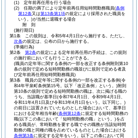
(1)
定年前再任用を行う場合
(2)
任期の満了により定年前再任用短時間勤務職員
(
条例
第12条
又は
第13条第1項
の規定により採用された職員を
いう。)
が当然に退職する場合
附
則
(施行期日)
第1条
この規則は、令和5年4月1日から施行する。
ただし、
次条
の規定は、公布の日から施行する。
(準備行為)
第2条
第2条
の規定による定年前再任用の手続は、この規則
の施行前においても行うことができる。
(職員の定年等に関する条例の一部を改正する条例附則第10
条の規則で定める短時間勤務の職並びに規則で定める者及
び定年前再任用短時間勤務職員)
第3条
職員の定年等に関する条例の一部を改正する条例
(令
和4年平泉町条例第15号。以下「改正条例」という。)
附則
第10条の規則で定める短時間勤務の職は、次に掲げる職の
うち、当該職が基準日
(令和7年4月1日、令和9年4月1日、
令和11年4月1日及び令和13年4月1日をいう。以下同じ。)
の前日に設置されていたものとした場合において、基準日
における定年相当年齢
(
条例第12条
に規定する短時間勤務の
職
(以下この条において「短時間勤務の職」という。)
を占
める職員が、常時勤務を要する職でその職務が当該短時間
勤務の職と同種の職を占めているものとした場合における
条例第3条
に規定する定年をいう。以下この条において同