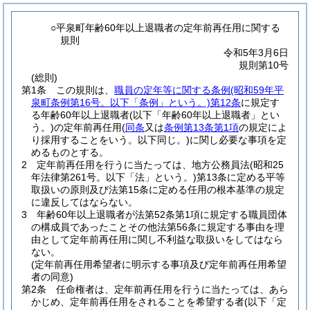
○平泉町年齢60年以上退職者の定年前再任用に関する
規則
令和5年3月6日
規則第10号
(総則)
第1条
この規則は、
職員の定年等に関する条例
(昭和59年平
泉町条例第16号。以下「条例」という。)
第12条
に規定す
る年齢60年以上退職者
(以下「年齢60年以上退職者」とい
う。)
の定年前再任用
(
同条
又は
条例第13条第1項
の規定によ
り採用することをいう。以下同じ。)
に関し必要な事項を定
めるものとする。
2
定年前再任用を行うに当たっては、地方公務員法
(昭和25
年法律第261号。以下「法」という。)
第13条に定める平等
取扱いの原則及び法第15条に定める任用の根本基準の規定
に違反してはならない。
3
年齢60年以上退職者が法第52条第1項に規定する職員団体
の構成員であったことその他法第56条に規定する事由を理
由として定年前再任用に関し不利益な取扱いをしてはなら
ない。
(定年前再任用希望者に明示する事項及び定年前再任用希望
者の同意)
第2条
任命権者は、定年前再任用を行うに当たっては、あら
かじめ、定年前再任用をされることを希望する者
(以下「定