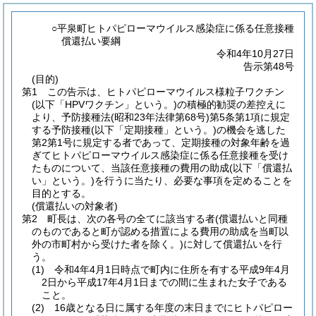
○平泉町ヒトパピローマウイルス感染症に係る任意接種
償還払い要綱
令和4年10月27日
告示第48号
(目的)
第1 この告示は、ヒトパピローマウイルス様粒子ワクチン
(以下「HPVワクチン」という。)
の積極的勧奨の差控えに
より、予防接種法
(昭和23年法律第68号)
第5条第1項に規定
する予防接種
(以下「定期接種」という。)
の機会を逃した
第2第1号に規定する者であって、定期接種の対象年齢を過
ぎてヒトパピローマウイルス感染症に係る任意接種を受け
たものについて、当該任意接種の費用の助成
(以下「償還払
い」という。)
を行うに当たり、必要な事項を定めることを
目的とする。
(償還払いの対象者)
第2 町長は、次の各号の全てに該当する者
(償還払いと同種
のものであると町が認める措置による費用の助成を当町以
外の市町村から受けた者を除く。)
に対して償還払いを行
う。
(1)
令和4年4月1日時点で町内に住所を有する平成9年4月
2日から平成17年4月1日までの間に生まれた女子である
こと。
(2)
16歳となる日に属する年度の末日までにヒトパピロー