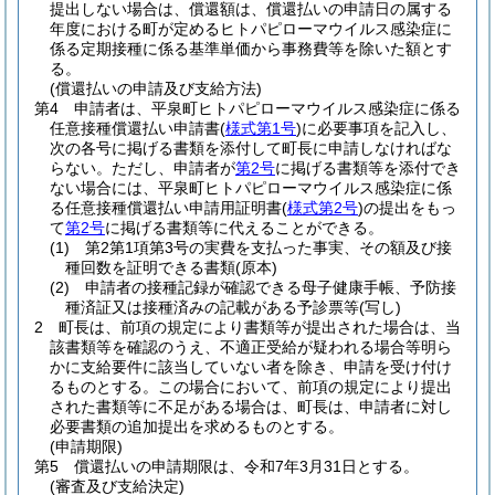
提出しない場合は、償還額は、償還払いの申請日の属する
年度における町が定めるヒトパピローマウイルス感染症に
係る定期接種に係る基準単価から事務費等を除いた額とす
る。
(償還払いの申請及び支給方法)
第4 申請者は、平泉町ヒトパピローマウイルス感染症に係る
任意接種償還払い申請書
(
様式第1号
)
に必要事項を記入し、
次の各号に掲げる書類を添付して町長に申請しなければな
らない。ただし、申請者が
第2号
に掲げる書類等を添付でき
ない場合には、平泉町ヒトパピローマウイルス感染症に係
る任意接種償還払い申請用証明書
(
様式第2号
)
の提出をもっ
て
第2号
に掲げる書類等に代えることができる。
(1)
第2第1項第3号の実費を支払った事実、その額及び接
種回数を証明できる書類
(原本)
(2)
申請者の接種記録が確認できる母子健康手帳、予防接
種済証又は接種済みの記載がある予診票等
(写し)
2 町長は、前項の規定により書類等が提出された場合は、当
該書類等を確認のうえ、不適正受給が疑われる場合等明ら
かに支給要件に該当していない者を除き、申請を受け付け
るものとする。この場合において、前項の規定により提出
された書類等に不足がある場合は、町長は、申請者に対し
必要書類の追加提出を求めるものとする。
(申請期限)
第5 償還払いの申請期限は、令和7年3月31日とする。
(審査及び支給決定)