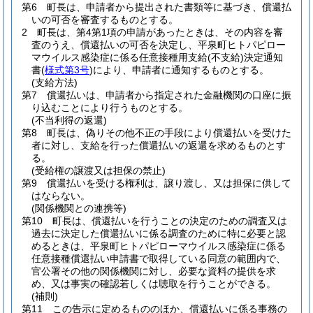
第6 町長は、申請者から提出された書類等に基づき、償還払
いの可否を審査するものとする。
2 町長は、第4第1項の申請があったときは、その内容を審
査のうえ、償還払いの可否を決定し、平泉町ヒトパピロー
マウイルス感染症に係る任意接種用支給
(不支給)
決定通知
書
(
様式第3号
)
により、申請者に通知するものとする。
(支給方法)
第7 償還払いは、申請者から指定された金融機関の口座に振
り込むことにより行うものとする。
(不当利得の返還)
第8 町長は、偽りその他不正の手段により償還払いを受けた
者に対し、支給を行った償還払いの返還を求めるものとす
る。
(受給権の譲渡又は担保の禁止)
第9 償還払いを受ける権利は、譲り渡し、又は担保に供して
はならない。
(関係機関との連携等)
第10 町長は、償還払いを行うことの決定のための調査又は
過去に決定した償還払いに係る調査のために特に必要と認
めるときは、平泉町ヒトパピローマウイルス感染症に係る
任意接種償還払い申請書で取得している同意の範囲内で、
官公署その他の関係機関に対し、必要な資料の提供を求
め、又は事実の確認若しくは聴取を行うことができる。
(補則)
第11 この告示に定めるもののほか、償還払いに係る事務の