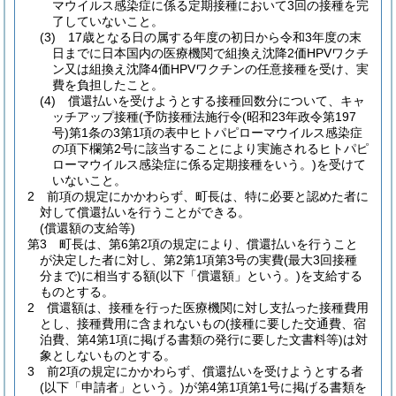
マウイルス感染症に係る定期接種において3回の接種を完
了していないこと。
(3)
17歳となる日の属する年度の初日から令和3年度の末
日までに日本国内の医療機関で組換え沈降2価HPVワクチ
ン又は組換え沈降4価HPVワクチンの任意接種を受け、実
費を負担したこと。
(4)
償還払いを受けようとする接種回数分について、キャ
ッチアップ接種
(予防接種法施行令
(昭和23年政令第197
号)
第1条の3第1項の表中ヒトパピローマウイルス感染症
の項下欄第2号に該当することにより実施されるヒトパピ
ローマウイルス感染症に係る定期接種をいう。)
を受けて
いないこと。
2 前項の規定にかかわらず、町長は、特に必要と認めた者に
対して償還払いを行うことができる。
(償還額の支給等)
第3 町長は、第6第2項の規定により、償還払いを行うこと
が決定した者に対し、第2第1項第3号の実費
(最大3回接種
分まで)
に相当する額
(以下「償還額」という。)
を支給する
ものとする。
2 償還額は、接種を行った医療機関に対し支払った接種費用
とし、接種費用に含まれないもの
(接種に要した交通費、宿
泊費、第4第1項に掲げる書類の発行に要した文書料等)
は対
象としないものとする。
3 前2項の規定にかかわらず、償還払いを受けようとする者
(以下「申請者」という。)
が第4第1項第1号に掲げる書類を