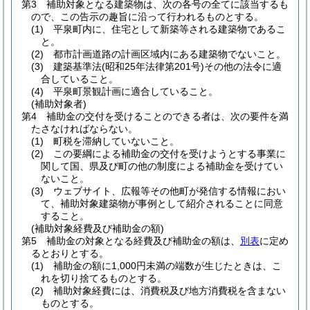
第3 補助対象となる建築物は、次の各号の全てに該当するも
ので、この告示の趣旨に沿って行われるものとする。
(1)
平泉町内に、住宅として新築等される建築物であるこ
と。
(2)
都市計画道路の計画区域内にある建築物でないこと。
(3)
建築基準法
(昭和25年法律第201号)
その他の法令に適
合していること。
(4)
平泉町景観計画に適合していること。
(補助対象者)
第4 補助金の交付を受けることのできる者は、次の要件を満
たさなければならない。
(1)
町税を滞納していないこと。
(2)
この要綱による補助金の交付を受けようとする事業に
関して国、県及び町の他の制度による補助金を受けてい
ないこと。
(3)
ウェブサイト、広報等その他町が発信する情報におい
て、補助対象建築物が事例として紹介されることに同意
すること。
(補助対象経費及び補助金の額)
第5 補助金の対象となる経費及び補助金の額は、
別表
に定め
るとおりとする。
(1)
補助金の額に1,000円未満の端数が生じたときは、こ
れを切り捨てるものとする。
(2)
補助対象経費には、消費税及び地方消費税を含まない
ものとする。