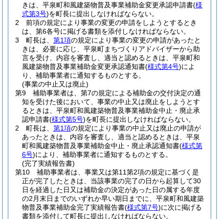
きは、平泉町和風建築物普及事業補助金変更承認申請書
(
様
式第3号
)
を町長に提出しなければならない。
2 前項の規定により事業の変更の申請をしようとするとき
は、第6各号に掲げる書類を添付しなければならない。
3 町長は、
第1項
の規定により事業の変更の申請があったと
きは、必要に応じ、平泉町まちづくりアドバイザーから助
言を受け、内容を審査し、適当と認めるときは、平泉町和
風建築物普及事業補助金変更承認通知書
(
様式第4号
)
によ
り、補助事業者に通知するものとする。
(事業の中止又は廃止)
第9 補助事業者は、第7の規定による補助金の交付決定の通
知を受けた後において、事業の中止又は廃止をしようとす
るときは、平泉町和風建築物普及事業補助金中止・廃止承
認申請書
(
様式第5号
)
を町長に提出しなければならない。
2 町長は、
第1項
の規定により事業の中止又は廃止の申請が
あったときは、内容を審査し、適当と認めるときは、平泉
町和風建築物普及事業補助金中止・廃止承認通知書
(
様式第
6号
)
により、補助事業者に通知するものとする。
(完了実績報告書)
第10 補助事業者は、事業又は第11第2項の規定に基づく是
正が完了したときは、当該事業の完了の日から起算して30
日を経過した日又は補助金の決定があった日の属する年度
の2月末日までのいずれか早い期日までに、平泉町和風建築
物普及事業補助金完了実績報告書
(
様式第7号
)
に次に掲げる
書類を添付して町長に提出しなければならない。