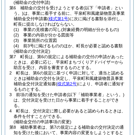
(補助金の交付申請)
第6 補助金の交付を受けようとする者
(以下「申請者」とい
う。)
は、事業に着手する前に、平泉町和風建築物普及事業
補助金交付申請書
(
様式第1号
)
に次に掲げる書類を添付し、
町長に提出しなければならない。
(1)
事業の見積書の写し
(対象経費の明細が分かるもの)
(2)
事業の内容が分かる図面等
(3)
事業箇所の位置図
(4)
前3号に掲げるもののほか、町長が必要と認める書類
(補助金の交付決定)
第7 町長は、第6の規定による補助金の交付の申請があった
ときは、必要に応じ、平泉町まちづくりアドバイザーから
助言を受け、内容を審査するものとする。
2 町長は、第6の規定に基づく申請に対して、適当と認める
ときは補助金の交付を決定し、平泉町和風建築物普及事業
補助金交付決定通知書
(
様式第2号
)
により、申請者に通知す
るものとする。
3 前項の通知を受けた申請者
(以下「補助事業者」という。)
は、交付決定を受けた日から事業に着手することができ
る。
4 町長は、交付決定に際し必要があると認められるときは、
条件を付すことができる。
(補助金交付の申請事項の変更)
第8 補助事業者は、第7の規定による補助金の交付決定の通
知を受けた後において、事業内容の変更をしようとすると