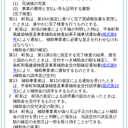
(1)
完成後の写真
(2)
事業の費用と支払い等を証明する書類
(完了検査)
第11 町長は、第10の規定に基づく完了実績報告書を受理し
たときは、速やかに完了検査を行うものとする。
2 町長は、前項の検査により不備が判明した時は、平泉町和
風建築物普及事業補助金検査結果不備事項通知書
(
様式第8
号
)
により通知し、補助事業者に必要な是正を行わせなけれ
ばならない。
(補助金の額の確定)
第12 町長は、第11第1項に規定する完了検査の結果、適当
と認められたときは、交付すべき補助金の額を確定し、平
泉町和風建築物普及事業補助金交付額確定通知書
(
様式第9
号
)
により、補助事業者に通知するものとする。
(補助金の請求及び交付)
第13 補助事業者は、第12の規定による通知を受けたとき
は、平泉町和風建築物普及事業補助金交付請求書
(
様式第10
号
)
により補助金の請求をするものとする。
2 町長は、前項の規定による請求書の提出があったときは、
補助金を交付するものとする。
(補助金の交付決定の取消し)
第14 町長は、補助事業者が偽り又は不正の行為により補助
金の交付を受けたと判断した場合は、当該交付の決定及び
額の確定の全部又は一部を取り消すことができる。
(補助金の返還)