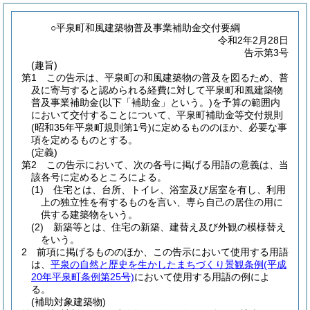
○平泉町和風建築物普及事業補助金交付要綱
令和2年2月28日
告示第3号
(趣旨)
第1 この告示は、平泉町の和風建築物の普及を図るため、普
及に寄与すると認められる経費に対して平泉町和風建築物
普及事業補助金
(以下「補助金」という。)
を予算の範囲内
において交付することについて、平泉町補助金等交付規則
(昭和35年平泉町規則第1号)
に定めるもののほか、必要な事
項を定めるものとする。
(定義)
第2 この告示において、次の各号に掲げる用語の意義は、当
該各号に定めるところによる。
(1)
住宅とは、台所、トイレ、浴室及び居室を有し、利用
上の独立性を有するものを言い、専ら自己の居住の用に
供する建築物をいう。
(2)
新築等とは、住宅の新築、建替え及び外観の模様替え
をいう。
2 前項に掲げるもののほか、この告示において使用する用語
は、
平泉の自然と歴史を生かしたまちづくり景観条例
(平成
20年平泉町条例第25号)
において使用する用語の例によ
る。
(補助対象建築物)