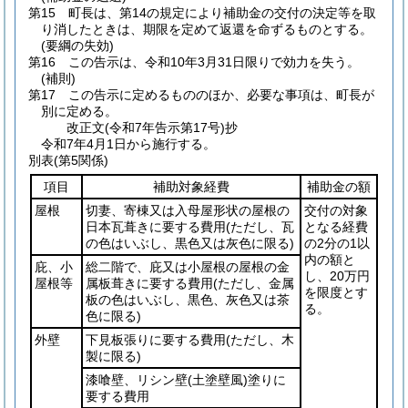
第15 町長は、第14の規定により補助金の交付の決定等を取
り消したときは、期限を定めて返還を命ずるものとする。
(要綱の失効)
第16 この告示は、令和10年3月31日限りで効力を失う。
(補則)
第17 この告示に定めるもののほか、必要な事項は、町長が
別に定める。
改正文
(令和7年
告示第17号)
抄
令和7年4月1日から施行する。
別表
(第5関係)
項目
補助対象経費
補助金の額
屋根
切妻、寄棟又は入母屋形状の屋根の
交付の対象
日本瓦葺きに要する費用
(ただし、瓦
となる経費
の色はいぶし、黒色又は灰色に限る)
の2分の1以
内の額と
庇、小
総二階で、庇又は小屋根の屋根の金
し、20万円
屋根等
属板葺きに要する費用
(ただし、金属
を限度とす
板の色はいぶし、黒色、灰色又は茶
る。
色に限る)
外壁
下見板張りに要する費用
(ただし、木
製に限る)
漆喰壁、リシン壁
(土塗壁風)
塗りに
要する費用