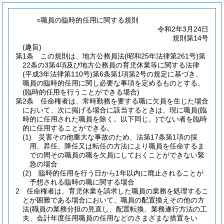
○職員の臨時的任用に関する規則
令和2年3月24日
規則第14号
(趣旨)
第1条
この規則は、地方公務員法
(昭和25年法律第261号)
第
22条の3第4項及び地方公務員の育児休業等に関する法律
(平成3年法律第110号)
第6条第1項第2号の規定に基づき、
職員の臨時的任用に関し必要な事項を定めるものとする。
(臨時的任用を行うことができる場合)
第2条
任命権者は、常時勤務を要する職に欠員を生じた場合
において、次に掲げる場合に該当するときは、現に職員
(臨
時的に任用された職員を除く。以下同じ。)
でない者を臨時
的に任用することができる。
(1)
災害その他重大な事故のため、法第17条第1項の採
用、昇任、降任又は転任の方法により職員を任命するま
での間その職員の職を欠員にしておくことができない緊
急の場合
(2)
臨時的任用を行う日から1年以内に廃止されることが
予想される臨時の職に関する場合
2
任命権者は、育児休業を請求した職員の業務を処理するこ
とが困難である場合において、職員の配置換えその他の方
法
(職員の業務分担の見直し、配置転換、業務遂行方法の工
夫、会計年度任用職員の任用などのさまざまな措置をい