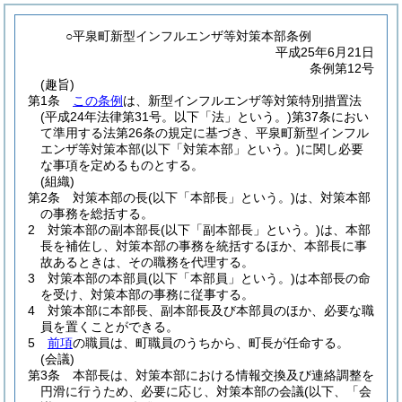
○平泉町新型インフルエンザ等対策本部条例
平成25年6月21日
条例第12号
(趣旨)
第1条
この条例
は、新型インフルエンザ等対策特別措置法
(平成24年法律第31号。以下「法」という。)
第37条におい
て準用する法第26条の規定に基づき、平泉町新型インフル
エンザ等対策本部
(以下「対策本部」という。)
に関し必要
な事項を定めるものとする。
(組織)
第2条
対策本部の長
(以下「本部長」という。)
は、対策本部
の事務を総括する。
2
対策本部の副本部長
(以下「副本部長」という。)
は、本部
長を補佐し、対策本部の事務を統括するほか、本部長に事
故あるときは、その職務を代理する。
3
対策本部の本部員
(以下「本部員」という。)
は本部長の命
を受け、対策本部の事務に従事する。
4
対策本部に本部長、副本部長及び本部員のほか、必要な職
員を置くことができる。
5
前項
の職員は、町職員のうちから、町長が任命する。
(会議)
第3条
本部長は、対策本部における情報交換及び連絡調整を
円滑に行うため、必要に応じ、対策本部の会議
(以下、「会