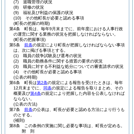
(7)
退職管理の状況
(8)
研修の状況
(9)
福祉及び利益の保護の状況
(10)
その他町長が必要と認める事項
(町長の把握の時期)
第4条
町長は、毎年9月末までに、前年度における人事行政
の運営に関する業務の状況を把握しなければならない。
(町長の把握事項)
第5条
前条
の規定により町長が把握しなければならない事項
は、次に掲げる事項とする。
(1)
職員の競争試験及び選考の状況
(2)
職員の勤務条件に関する措置の要求の状況
(3)
職員に対する不利益な処分についての審査請求の状況
(4)
その他町長が必要と認める事項
(公表の時期)
第6条
町長は
第2条
の規定による報告を受けたときは、毎年
12月末までに、
同条
の規定による報告を取りまとめ、その
概要及び
第4条
の規定により把握した内容を公表しなければ
ならない。
(公表の方法)
第7条
前条
の公表は、町長が必要と認める方法により行うも
のとする。
(補則)
第8条
この条例の実施に関し必要な事項は、町長が定める。
附
則