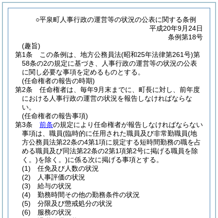
○平泉町人事行政の運営等の状況の公表に関する条例
平成20年9月24日
条例第18号
(趣旨)
第1条
この条例は、地方公務員法
(昭和25年法律第261号)
第
58条の2の規定に基づき、人事行政の運営等の状況の公表
に関し必要な事項を定めるものとする。
(任命権者の報告の時期)
第2条
任命権者は、毎年9月末までに、町長に対し、前年度
における人事行政の運営の状況を報告しなければならな
い。
(任命権者の報告事項)
第3条
前条
の規定により任命権者が報告しなければならない
事項は、職員
(臨時的に任用された職員及び非常勤職員
(地
方公務員法第22条の4第1項に規定する短時間勤務の職を占
める職員及び同法第22条の2第1項第2号に掲げる職員を除
く。)
を除く。)
に係る次に掲げる事項とする。
(1)
任免及び人数の状況
(2)
人事評価の状況
(3)
給与の状況
(4)
勤務時間その他の勤務条件の状況
(5)
分限及び懲戒処分の状況
(6)
服務の状況