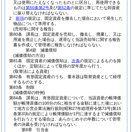
又は使用にたえなくなったものとに区分し、再使用できる
ものは
第50条第2号
及び
第52条
の規定に準じてたな卸資産
に振り替えなければならない。
2
前項
の規定は、固定資産を撤去した場合において発生した
物品について準用する。
(売却等に関する報告)
第80条
課長は、固定資産を売却し、撤去し、廃棄し、又は
用途を廃止した場合は、遅滞なく当該売却等に関する報告
書を作成して管理者に報告しなければならない。
第4節
減価償却
(減価償却の方法)
第81条
固定資産の減価償却は、
次条
の規定によるものを除
くほか、定額法によって取得の翌年度から行う。
(取替法による資産)
第82条
有形固定資産のうち、量水器は取替資産として経理
するものとする。
第83条
削除
(減価償却の特例)
第84条
課長は、有形固定資産について、当該資産の帳簿価
額が帳簿原価の100分の5に相当する金額に達した後におい
て地方公営企業法施行規則
(昭和27年総理府令第73号)
第15
条第3項の規定により帳簿価額が1円に達するまで減価償却
を行おうとする場合は、あらかじめその年数について管理
者の決裁を受けなければならない。
第8章
引当金