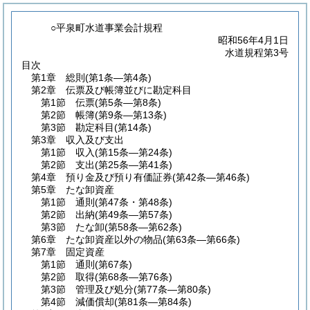
○平泉町水道事業会計規程
昭和56年4月1日
水道規程第3号
目次
第1章
総則
(第1条―第4条)
第2章
伝票及び帳簿並びに勘定科目
第1節
伝票
(第5条―第8条)
第2節
帳簿
(第9条―第13条)
第3節
勘定科目
(第14条)
第3章
収入及び支出
第1節
収入
(第15条―第24条)
第2節
支出
(第25条―第41条)
第4章
預り金及び預り有価証券
(第42条―第46条)
第5章
たな卸資産
第1節
通則
(第47条・第48条)
第2節
出納
(第49条―第57条)
第3節
たな卸
(第58条―第62条)
第6章
たな卸資産以外の物品
(第63条―第66条)
第7章
固定資産
第1節
通則
(第67条)
第2節
取得
(第68条―第76条)
第3節
管理及び処分
(第77条―第80条)
第4節
減価償却
(第81条―第84条)