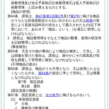
画整理簿及び支出予算執行計画整理簿又は収入予算執行計
画整理簿」と読み替えるものとする。
(物品の管理)
第64条
課長は、
第47条第1項第1号
及び
第2号
に掲げる物品
のうちたな卸資産勘定から払い出されたもの又は
前条
の規
定により直接当該科目の支出として購入されたもの
(以下本
章において、あわせて「物品」という。)
を適正に管理しな
ければならない。
2
課長は、物品整理簿をそなえて物品の数量、使用の状況等
を記録整理しなければならない。
(事故報告)
第65条
天災その他の事由により物品が滅失し、亡失し、又
は損傷を受けた場合は、課長は、速やかにその原因及び現
状を調査して管理者に報告しなければならない。
(不用物品の処分)
第66条
課長は、物品のうち不用となり、又は使用にたえな
くなったものを、
第54条
の規定に準じて売却し、又は廃棄
しなければならない。
第7章
固定資産
第1節
通則
(固定資産の範囲)
第67条
固定資産とは、
次の各号
に掲げるものをいう。
(1)
有形固定資産
ア
土地
イ
建物及び附属設備