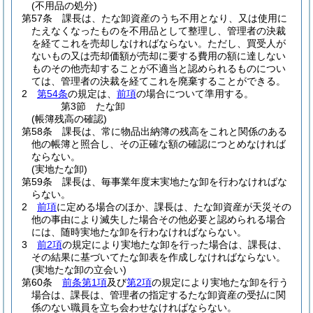
(不用品の処分)
第57条
課長は、たな卸資産のうち不用となり、又は使用に
たえなくなったものを不用品として整理し、管理者の決裁
を経てこれを売却しなければならない。
ただし、買受人が
ないもの又は売却価額が売却に要する費用の額に達しない
ものその他売却することが不適当と認められるものについ
ては、管理者の決裁を経てこれを廃棄することができる。
2
第54条
の規定は、
前項
の場合について準用する。
第3節
たな卸
(帳簿残高の確認)
第58条
課長は、常に物品出納簿の残高をこれと関係のある
他の帳簿と照合し、その正確な額の確認につとめなければ
ならない。
(実地たな卸)
第59条
課長は、毎事業年度末実地たな卸を行わなければな
らない。
2
前項
に定める場合のほか、課長は、たな卸資産が天災その
他の事由により滅失した場合その他必要と認められる場合
には、随時実地たな卸を行わなければならない。
3
前2項
の規定により実地たな卸を行った場合は、課長は、
その結果に基づいてたな卸表を作成しなければならない。
(実地たな卸の立会い)
第60条
前条第1項
及び
第2項
の規定により実地たな卸を行う
場合は、課長は、管理者の指定するたな卸資産の受払に関
係のない職員を立ち会わせなければならない。