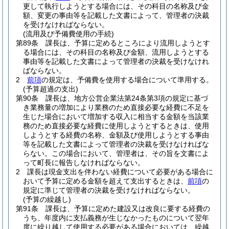
更して執行しようとする場合には、その科目の名称及び金
額、変更の事由等を記載した文書によって、管理者の決裁
を受けなければならない。
(流用及び予備費使用の手続)
第89条
課長は、予算に定めるところにより流用しようとす
る場合には、その科目の名称及び金額、流用しようとする
事由等を記載した文書によって管理者の決裁を受けなけれ
ばならない。
2
前項
の規定は、予備費を使用する場合について準用する。
(予算超過の支出)
第90条
課長は、地方公営企業法第24条第3項の規定に基づ
き業務量の増加により業務のため直接必要な経費に不足を
生じた場合において増加する収入に相当する金額を当該業
務のため直接必要な経費に使用しようとするときは、使用
しようとする経費の名称、金額及び使用しようとする事由
等を記載した文書によって管理者の決裁を受けなければな
らない。
この場合において、管理者は、その旨を文書によ
って町長に報告しなければならない。
2
課長は現金支出を伴わない経費について必要がある場合に
おいて予算に定める金額を超えて支出するときは、
前項
の
規定に準じて管理者の決裁を受けなければならない。
(予算の繰越し)
第91条
課長は、予算に定めた建設又は改良に要する経費の
うち、年度内に支払義務が生じなかったものについて翌年
度に繰り越して使用する必要がある場合においては、繰越