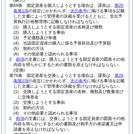
(購入)
第69条
固定資産を購入しようとする場合は、課長は、
第25
条第1項
の規定にかかわらず、
次の各号
に掲げる事項を記載
した文書によって管理者の決裁を受けるとともに、支出予
算執行計画整理簿に記帳しなければならない。
(1)
購入しようとする固定資産の名称及び種類
(2)
購入しようとする事由
(3)
予定価額及び単価
(4)
当該固定資産の購入に係る予算科目及び予算額
(5)
契約の方法
(6)
その他必要と認められる事項
2
前項
の文書には、購入しようとする固定資産の図面その他
内容を明らかにするための書類を添えなければならない。
(交換)
第70条
固定資産を交換しようとする場合は、課長は、
第25
条第1項
の規定にかかわらず、
次の各号
に掲げる事項を記載
した文書によって管理者の決裁を受けなければならない。
(1)
交換しようとする固定資産の名称、種類及び数量並び
に交換差金
(2)
交換しようとする事由
(3)
契約の方法
(4)
その他必要と認められる事項
2
前項
の文書には、交換しようとする固定資産の図面その他
内容を明らかにするための書類及び相手方の承諾書又は申
請書を添えなければならない。