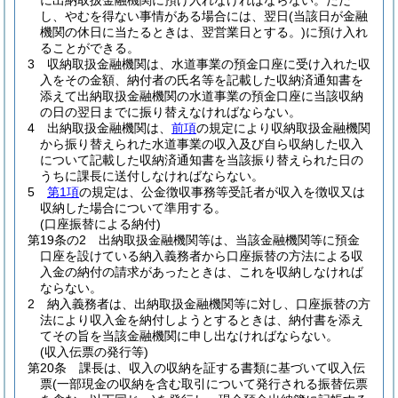
に出納取扱金融機関に預け入れなければならない。
ただ
し、やむを得ない事情がある場合には、翌日
(当該日が金融
機関の休日に当たるときは、翌営業日とする。)
に預け入れ
ることができる。
3
収納取扱金融機関は、水道事業の預金口座に受け入れた収
入をその金額、納付者の氏名等を記載した収納済通知書を
添えて出納取扱金融機関の水道事業の預金口座に当該収納
の日の翌日までに振り替えなければならない。
4
出納取扱金融機関は、
前項
の規定により収納取扱金融機関
から振り替えられた水道事業の収入及び自ら収納した収入
について記載した収納済通知書を当該振り替えられた日の
うちに課長に送付しなければならない。
5
第1項
の規定は、公金徴収事務等受託者が収入を徴収又は
収納した場合について準用する。
(口座振替による納付)
第19条の2
出納取扱金融機関等は、当該金融機関等に預金
口座を設けている納入義務者から口座振替の方法による収
入金の納付の請求があったときは、これを収納しなければ
ならない。
2
納入義務者は、出納取扱金融機関等に対し、口座振替の方
法により収入金を納付しようとするときは、納付書を添え
てその旨を当該金融機関に申し出なければならない。
(収入伝票の発行等)
第20条
課長は、収入の収納を証する書類に基づいて収入伝
票
(一部現金の収納を含む取引について発行される振替伝票