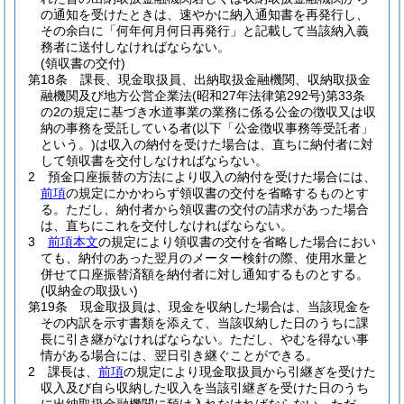
の通知を受けたときは、速やかに納入通知書を再発行し、
その余白に「何年何月何日再発行」と記載して当該納入義
務者に送付しなければならない。
(領収書の交付)
第18条
課長、現金取扱員、出納取扱金融機関、収納取扱金
融機関及び地方公営企業法
(昭和27年法律第292号)
第33条
の2の規定に基づき水道事業の業務に係る公金の徴収又は収
納の事務を受託している者
(以下「公金徴収事務等受託者」
という。)
は収入の納付を受けた場合は、直ちに納付者に対
して領収書を交付しなければならない。
2
預金口座振替の方法により収入の納付を受けた場合には、
前項
の規定にかかわらず領収書の交付を省略するものとす
る。
ただし、納付者から領収書の交付の請求があった場合
は、直ちにこれを交付しなければならない。
3
前項本文
の規定により領収書の交付を省略した場合におい
ても、納付のあった翌月のメーター検針の際、使用水量と
併せて口座振替済額を納付者に対し通知するものとする。
(収納金の取扱い)
第19条
現金取扱員は、現金を収納した場合は、当該現金を
その内訳を示す書類を添えて、当該収納した日のうちに課
長に引き継がなければならない。
ただし、やむを得ない事
情がある場合には、翌日引き継ぐことができる。
2
課長は、
前項
の規定により現金取扱員から引継ぎを受けた
収入及び自ら収納した収入を当該引継ぎを受けた日のうち