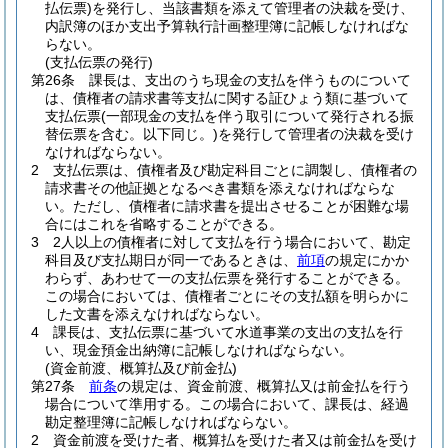
払伝票)
を発行し、当該書類を添えて管理者の決裁を受け、
内訳簿のほか支出予算執行計画整理簿に記帳しなければな
らない。
(支払伝票の発行)
第26条
課長は、支出のうち現金の支払を伴うものについて
は、債権者の請求書等支払に関する証ひょう類に基づいて
支払伝票
(一部現金の支払を伴う取引について発行される振
替伝票を含む。以下同じ。)
を発行して管理者の決裁を受け
なければならない。
2
支払伝票は、債権者及び勘定科目ごとに調製し、債権者の
請求書その他証拠となるべき書類を添えなければならな
い。
ただし、債権者に請求書を提出させることが困難な場
合にはこれを省略することができる。
3
2人以上の債権者に対して支払を行う場合において、勘定
科目及び支払期日が同一であるときは、
前項
の規定にかか
わらず、あわせて一の支払伝票を発行することができる。
この場合においては、債権者ごとにその支払額を明らかに
した文書を添えなければならない。
4
課長は、支払伝票に基づいて水道事業の支出の支払を行
い、現金預金出納簿に記帳しなければならない。
(資金前渡、概算払及び前金払)
第27条
前条
の規定は、資金前渡、概算払又は前金払を行う
場合について準用する。
この場合において、課長は、経過
勘定整理簿に記帳しなければならない。
2
資金前渡を受けた者、概算払を受けた者又は前金払を受け