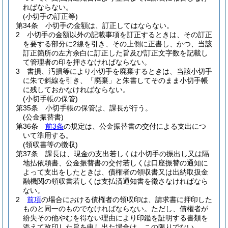
ればならない。
(小切手の訂正等)
第34条
小切手の金額は、訂正してはならない。
2
小切手の金額以外の記載事項を訂正するときは、その訂正
を要する部分に2線を引き、その上側に正書し、かつ、当該
訂正箇所の左方余白に訂正した旨及び訂正文字数を記載し
て管理者の印を押さなければならない。
3
書損、汚損等により小切手を廃棄するときは、当該小切手
に朱で斜線を引き、「廃棄」と朱書してそのまま小切手帳
に残しておかなければならない。
(小切手帳の保管)
第35条
小切手帳の保管は、課長が行う。
(公金振替書)
第36条
前3条
の規定は、公金振替書の交付による支出につ
いて準用する。
(領収書等の徴収)
第37条
課長は、現金の支出若しくは小切手の振出し又は隔
地払依頼書、公金振替書の交付若しくは口座振替の通知に
よって支出をしたときは、債権者の領収書又は出納取扱金
融機関の領収書若しくは支払済通知書を徴さなければなら
ない。
2
前項
の場合における債権者の領収印は、請求書に押印した
ものと同一のものでなければならない。
ただし、債権者が
紛失その他やむを得ない理由により印鑑を証明する書類を
添えて改印した旨を申し出た場合は、この限りでない。