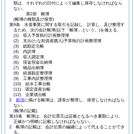
類は、それぞれの日付によって編集し保存しなければなら
ない。
第2節
帳簿
(帳簿の種類及び保管)
第9条
水道事業に関する取引を記録し、計算し、及び整理す
るため、次の会計帳簿
(以下「帳簿」という。)
を備える。
(1)
収入予算執行計画整理簿
(2)
支出
(たな卸資産購入)
予算執行計画整理簿
(3)
総勘定元帳
(4)
内訳簿
(5)
収入調定簿
(6)
現金預金出納簿
(7)
物品出納簿
(8)
経過勘定整理簿
(9)
工事内訳整理簿
(10)
給水工事台帳
(11)
固定資産台帳
(12)
企業債台帳
2
前項
に掲げる帳簿は、課長が整理し、保管しなければなら
ない。
(帳簿の記載)
第10条
帳簿は、会計伝票又は証拠となるべき書類により、
正確かつ明瞭に記載しなければならない。
2
帳簿の記載は、会計伝票の編綴によって代えることができ
る。