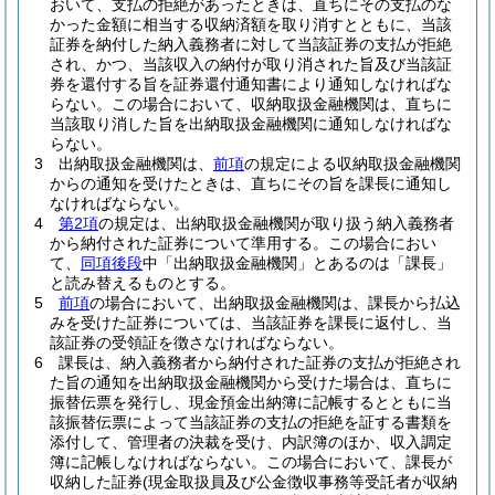
おいて、支払の拒絶があったときは、直ちにその支払のな
かった金額に相当する収納済額を取り消すとともに、当該
証券を納付した納入義務者に対して当該証券の支払が拒絶
され、かつ、当該収入の納付が取り消された旨及び当該証
券を還付する旨を証券還付通知書により通知しなければな
らない。
この場合において、収納取扱金融機関は、直ちに
当該取り消した旨を出納取扱金融機関に通知しなければな
らない。
3
出納取扱金融機関は、
前項
の規定による収納取扱金融機関
からの通知を受けたときは、直ちにその旨を課長に通知し
なければならない。
4
第2項
の規定は、出納取扱金融機関が取り扱う納入義務者
から納付された証券について準用する。
この場合におい
て、
同項後段
中「出納取扱金融機関」とあるのは「課長」
と読み替えるものとする。
5
前項
の場合において、出納取扱金融機関は、課長から払込
みを受けた証券については、当該証券を課長に返付し、当
該証券の受領証を徴さなければならない。
6
課長は、納入義務者から納付された証券の支払が拒絶され
た旨の通知を出納取扱金融機関から受けた場合は、直ちに
振替伝票を発行し、現金預金出納簿に記帳するとともに当
該振替伝票によって当該証券の支払の拒絶を証する書類を
添付して、管理者の決裁を受け、内訳簿のほか、収入調定
簿に記帳しなければならない。
この場合において、課長が
収納した証券
(現金取扱員及び公金徴収事務等受託者が収納