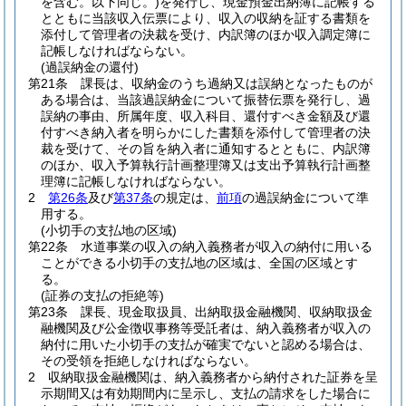
を含む。以下同じ。)
を発行し、現金預金出納簿に記帳する
とともに当該収入伝票により、収入の収納を証する書類を
添付して管理者の決裁を受け、内訳簿のほか収入調定簿に
記帳しなければならない。
(過誤納金の還付)
第21条
課長は、収納金のうち過納又は誤納となったものが
ある場合は、当該過誤納金について振替伝票を発行し、過
誤納の事由、所属年度、収入科目、還付すべき金額及び還
付すべき納入者を明らかにした書類を添付して管理者の決
裁を受けて、その旨を納入者に通知するとともに、内訳簿
のほか、収入予算執行計画整理簿又は支出予算執行計画整
理簿に記帳しなければならない。
2
第26条
及び
第37条
の規定は、
前項
の過誤納金について準
用する。
(小切手の支払地の区域)
第22条
水道事業の収入の納入義務者が収入の納付に用いる
ことができる小切手の支払地の区域は、全国の区域とす
る。
(証券の支払の拒絶等)
第23条
課長、現金取扱員、出納取扱金融機関、収納取扱金
融機関及び公金徴収事務等受託者は、納入義務者が収入の
納付に用いた小切手の支払が確実でないと認める場合は、
その受領を拒絶しなければならない。
2
収納取扱金融機関は、納入義務者から納付された証券を呈
示期間又は有効期間内に呈示し、支払の請求をした場合に