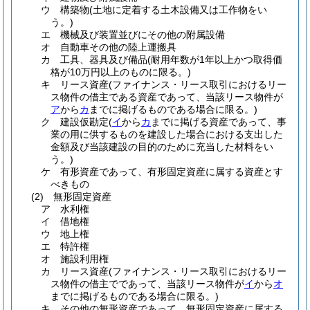
ウ
構築物
(土地に定着する土木設備又は工作物をい
う。)
エ
機械及び装置並びにその他の附属設備
オ
自動車その他の陸上運搬具
カ
工具、器具及び備品
(耐用年数が1年以上かつ取得価
格が10万円以上のものに限る。)
キ
リース資産
(ファイナンス・リース取引におけるリー
ス物件の借主である資産であって、当該リース物件が
ア
から
カ
までに掲げるものである場合に限る。)
ク
建設仮勘定
(
イ
から
カ
までに掲げる資産であって、事
業の用に供するものを建設した場合における支出した
金額及び当該建設の目的のために充当した材料をい
う。)
ケ
有形資産であって、有形固定資産に属する資産とす
べきもの
(2)
無形固定資産
ア
水利権
イ
借地権
ウ
地上権
エ
特許権
オ
施設利用権
カ
リース資産
(ファイナンス・リース取引におけるリー
ス物件の借主でであって、当該リース物件が
イ
から
オ
までに掲げるものである場合に限る。)
キ
その他の無形資産であって、無形固定資産に属する