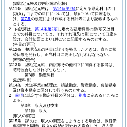
(総勘定元帳及び内訳簿の記帳)
第11条
総勘定元帳は、
第14条第2項
に定める勘定科目の目
(項又は目までの科目については、項)
について口座を設
け、
第7条
の規定により作成する日計表により記帳するもの
とする。
2
内訳簿は、
第14条第2項
に定める勘定科目の節
(項又は目
までの科目については、それぞれ項又は目)
について口座を
設け、会計伝票により1件ごとに記帳するものとする。
(科目の更正)
第12条
整理済みの科目に誤りを発見したときは、直ちに振
替伝票を発行し、正当科目に更正しなければならない。
(帳簿の照合)
第13条
総勘定元帳、内訳簿その他相互に関係する帳簿は、
随時照合しなければならない。
第3節
勘定科目
(勘定科目)
第14条
水道事業の経理は、損益勘定、資産勘定、負債勘定
及び資本勘定に区分して行うものとする。
2
前項
に規定する勘定科目の区分は、
別表
に定めるところに
よる。
第3章
収入及び支出
第1節
収入
(収入の調定)
第15条
課長は、収入の調定をしようとする場合は、振替伝
票
(調定と同時に収入の収納が行われる場合には、収入伝