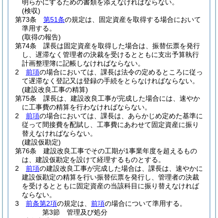
明らかにするための書類を添えなければならない。
(検収)
第73条
第51条
の規定は、固定資産を取得する場合において
準用する。
(取得の報告)
第74条
課長は固定資産を取得した場合は、振替伝票を発行
し、遅滞なく管理者の決裁を受けるとともに支出予算執行
計画整理簿に記帳しなければならない。
2
前項
の場合においては、課長は法令の定めるところに従っ
て遅滞なく登記又は登録の手続をとらなければならない。
(建設改良工事の精算)
第75条
課長は、建設改良工事が完成した場合には、速やか
に工事費の精算を行わなければならない。
2
前項
の場合においては、課長は、あらかじめ定めた基準に
従って間接費を配賦し、工事費にあわせて固定資産に振り
替えなければならない。
(建設仮勘定)
第76条
建設改良工事でその工期が1事業年度を超えるもの
は、建設仮勘定を設けて経理するものとする。
2
前項
の建設改良工事が完成した場合は、課長は、速やかに
建設仮勘定の精算を行い振替伝票を発行し、管理者の決裁
を受けるとともに固定資産の当該科目に振り替えなければ
ならない。
3
前条第2項
の規定は、
前項
の場合について準用する。
第3節
管理及び処分