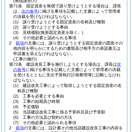
(無償譲受け)
第71条
固定資産を無償で譲り受けようとする場合は、課長
は、
次の各号
に掲げる事項を記載した文書によって管理者
の決裁を受けなければならない。
(1)
譲り受けようとする固定資産の名称及び種類
(2)
譲り受けようとする事由
(3)
見積価額
(無形固定資産を除く。)
(4)
その他必要と認められる事項
2
前項
の文書には、譲り受けようとする固定資産の図面その
他内容を明らかにするための書類及び相手方の承諾書又は
申請書を添えなければならない。
(工事の施行)
第72条
建設改良工事を施行しようとする場合は、課長は
次
の各号
に掲げる事項を記載した文書によって管理者の決裁
を受けるとともに支出予算執行計画整理簿に記帳しなけれ
ばならない。
(1)
建設改良工事によって取得しようとする固定資産の名
称及び種類
(2)
工事を必要とする事由
(3)
工事の始期及び終期
(4)
予定価額
(5)
当該建設改良工事に係る予算科目及び予算額
(6)
工事の方法及び契約の方法
(7)
その他必要と認められる事項
2
前項
の文書には、設計書その他当該建設改良工事の内容を