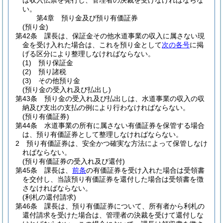
は収入伝票を発行し、管理者の決裁を受けなければならな
い。
第4章
預り金及び預り有価証券
(預り金)
第42条
課長は、保証金その他水道事業の収入に属さない現
金を受け入れた場合は、これを預り金として
次の各号
に掲
げる区分により整理しなければならない。
(1)
預り保証金
(2)
預り諸税
(3)
その他預り金
(預り金の受入れ及び払出し)
第43条
預り金の受入れ及び払出しは、水道事業の収入の収
納及び支出の支払の例により行わなければならない。
(預り有価証券)
第44条
水道事業の所有に属さない有価証券を保管する場合
は、預り有価証券として整理しなければならない。
2
預り有価証券は、安全かつ確実な方法によって保管しなけ
ればならない。
(預り有価証券の受入れ及び還付)
第45条
課長は、
前条
の有価証券を受け入れた場合は受領書
を交付し、当該預り有価証券を還付した場合は受領書を徴
さなければならない。
(利札の還付請求)
第46条
課長は、預り有価証券について、所有者から利札の
還付請求を受けた場合は、管理者の決裁を受けて還付しな