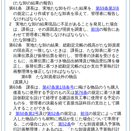
(たな卸の結果の報告)
第61条
課長は、実地たな卸を行った結果を、
第59条第3項
の規定により作成するたな卸表を添えて、管理者に報告し
なければならない。
2
実地たな卸の結果現品に不足があることを発見した場合
は、課長は、その原因及び現状を調査し、
前項
の報告にあ
わせて管理者に報告しなければならない。
(たな卸修正)
第62条
実地たな卸の結果、総勘定元帳の残高がたな卸資産
の現在高と一致しないときは、課長は、たな卸表に基づき
出庫伝票及び振替伝票を発行し、管理者の決裁を受けると
ともに、出庫伝票に基づき物品出納簿及び物品受払簿を修
正し、振替伝票に基づき総勘定元帳のほか支出予算執行計
画整理簿を修正しなければならない。
第6章
たな卸資産以外の物品
(直購入)
第63条
課長は、
第47条第1項各号
に掲げる物品のうち購入
後直ちに使用する予定のもの又は
第76条
の規定に基づき建
設仮勘定を設けて経理する建設改良工事に使用する予定の
ものを、管理者の決裁を経て直接当該科目の支出として購
入することができる。
2
第50条第2号
及び
第52条
の規定は、
前項
の規定によって購
入した物品のうち材料に残品が生じた場合について準用す
る。
この場合において、
第52条
中「たな卸資産購入予算執
行計画整理簿」とあるのは、「たな卸資産購入予算執行計