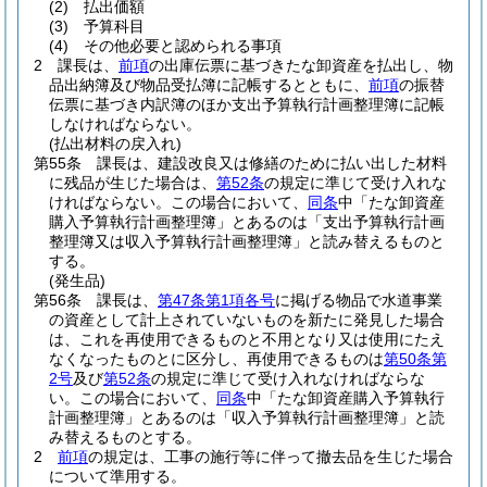
(2)
払出価額
(3)
予算科目
(4)
その他必要と認められる事項
2
課長は、
前項
の出庫伝票に基づきたな卸資産を払出し、物
品出納簿及び物品受払簿に記帳するとともに、
前項
の振替
伝票に基づき内訳簿のほか支出予算執行計画整理簿に記帳
しなければならない。
(払出材料の戻入れ)
第55条
課長は、建設改良又は修繕のために払い出した材料
に残品が生じた場合は、
第52条
の規定に準じて受け入れな
ければならない。
この場合において、
同条
中「たな卸資産
購入予算執行計画整理簿」とあるのは「支出予算執行計画
整理簿又は収入予算執行計画整理簿」と読み替えるものと
する。
(発生品)
第56条
課長は、
第47条第1項各号
に掲げる物品で水道事業
の資産として計上されていないものを新たに発見した場合
は、これを再使用できるものと不用となり又は使用にたえ
なくなったものとに区分し、再使用できるものは
第50条第
2号
及び
第52条
の規定に準じて受け入れなければならな
い。
この場合において、
同条
中「たな卸資産購入予算執行
計画整理簿」とあるのは「収入予算執行計画整理簿」と読
み替えるものとする。
2
前項
の規定は、工事の施行等に伴って撤去品を生じた場合
について準用する。