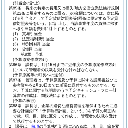
(引当金の計上)
第85条
将来の特定の費用又は損失
(地方公営企業法施行規則
第22条に規定するものに限る。)
の金額については、次に掲
げる引当金として予定貸借対照表等
(同条に規定する予定貸
借対照表等をいう。)
に計上し、当該事業年度の負担に帰す
べき引当額を費用に計上するものとする。
(1)
賞与引当金
(2)
法定福利費引当金
(3)
特別修繕引当金
(4)
貸倒引当金
第9章
予算
(予算原案作成方針)
第86条
課長は、1月15日までに翌年度の予算原案作成方針
について管理者の決裁を受けなければならない。
(予算原案等の町長への送付)
第87条
管理者は、予算原案及び予算に関する説明書並びに
参考資料を2月10日までに町長に送付するものとする。
な
お、予算に関する説明書のうち予定キャッシュ・フロー計
算書の作成は、間接法によるものとする。
(予算の執行)
第88条
課長は、企業の適切な経営管理を確保するために必
要な計画
(以下「予算執行計画」という。)
を予算の範囲内
で款、項、目、節に区分して作成し、管理者の決裁を受け
て執行するものとする。
2
課長は、
前項
の予算執行計画に定める款、項、目、節を変