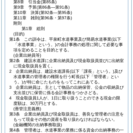
第8章
引当金
(第85条)
第9章
予算
(第86条―第91条)
第10章
決算
(第92条―第95条)
第11章
雑則
(第96条・第97条)
附則
第1章
総則
(目的)
第1条
この訓令は、平泉町水道事業及び簡易水道事業
(以下
「水道事業」という。)
の会計事務の処理に関して必要な事
項を定めることを目的とする。
(企業出納員等)
第2条
建設水道課に企業出納員及び現金取扱員並びに出納室
に現金取扱員を置く。
2
企業出納員は、建設水道課長
(以下「課長」という。)
及び
水道事業の管理者の権限を行う町長
(以下「管理者」とい
う。)
が特に命じたものをもってこれにあてる。
3
企業出納員は、主として物品の出納保管、公金の収納及び
支出並びに保管に係る会計事務をつかさどる。
4
現金取扱員1人が、1日に取り扱うことのできる現金の限
度額は、30万円とする。
(善管注意義務)
第3条
企業出納員及び現金取扱員は、善良な管理者の注意を
もって現金その他の資産を取り扱わなければならない。
(金融機関の出納事務取扱)
第4条
管理者は、水道事業の業務に係る資金の出納事務の一