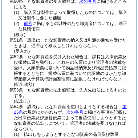
第50条
たな卸資産の受入価額は、
次の各号
に掲げるところ
による。
(1)
購入又は製作によって取得したものについては、購入
又は製作に要した価額
(2)
前号
に掲げるもの以外のたな卸資産については、適正
な見積価額
(検収)
第51条
課長は、たな卸資産の納入又は引渡の通知を受けた
ときは、遅滞なく検収しなければならない。
(受入れ)
第52条
たな卸資産を受け入れた場合は、課長は入庫伝票及
び振替伝票を発行し、これらの伝票により管理者の決裁を
受け、入庫伝票に基づいて物品出納簿及び物品受払簿に記
帳するとともに、振替伝票に基づいて内訳簿のほかたな卸
資産購入予算執行計画整理簿に記帳しなければならない。
(払出価額)
第53条
たな卸資産の払出価額は、先入先出法によるものと
する。
(払出し)
第54条
課長は、たな卸資産を使用しようとする場合は、
第
25条
の規定にかかわらず、
次の各号
に掲げる事項を記載し
た出庫伝票及び振替伝票によって当該使用しようとするた
な卸資産の払出しについて、管理者の決裁を受けなければ
ならない。
(1)
払出しをしようとするたな卸資産の品目及び数量