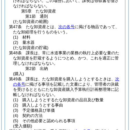
ければならない。
この場合において、課長は領収書を徴さ
なければならない。
第5章
たな卸資産
第1節
通則
(たな卸資産の範囲)
第47条
たな卸資産とは、
次の各号
に掲げる物品であって、
たな卸経理を行うものをいう。
(1)
材料
(2)
量水器
(たな卸資産の貯蔵)
第48条
課長は、常に水道事業の業務の執行上必要な量のた
な卸資産を貯蔵するようにつとめ、かつ、これを適正に管
理しなければならない。
第2節
出納
(購入)
第49条
課長は、たな卸資産を購入しようとするときは、
次
の各号
に掲げる事項を記載した文書により、管理者の決裁
を受けるとともにたな卸資産購入予算執行計画整理簿に記
帳しなければならない。
(1)
購入しようとするたな卸資産の品目及び数量
(2)
購入しようとする事由
(3)
予定価格及び単価
(4)
契約の方法
(5)
その他必要と認められる事項
(受入価額)