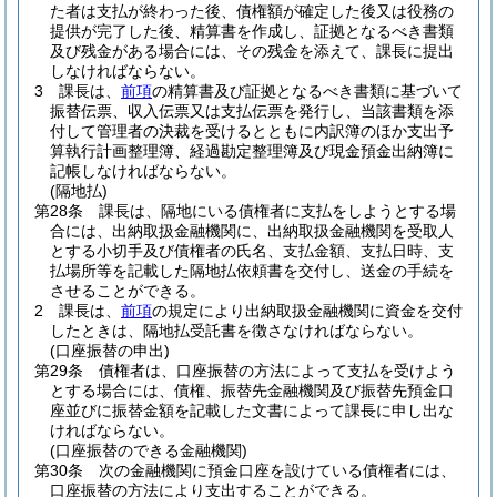
た者は支払が終わった後、債権額が確定した後又は役務の
提供が完了した後、精算書を作成し、証拠となるべき書類
及び残金がある場合には、その残金を添えて、課長に提出
しなければならない。
3
課長は、
前項
の精算書及び証拠となるべき書類に基づいて
振替伝票、収入伝票又は支払伝票を発行し、当該書類を添
付して管理者の決裁を受けるとともに内訳簿のほか支出予
算執行計画整理簿、経過勘定整理簿及び現金預金出納簿に
記帳しなければならない。
(隔地払)
第28条
課長は、隔地にいる債権者に支払をしようとする場
合には、出納取扱金融機関に、出納取扱金融機関を受取人
とする小切手及び債権者の氏名、支払金額、支払日時、支
払場所等を記載した隔地払依頼書を交付し、送金の手続を
させることができる。
2
課長は、
前項
の規定により出納取扱金融機関に資金を交付
したときは、隔地払受託書を徴さなければならない。
(口座振替の申出)
第29条
債権者は、口座振替の方法によって支払を受けよう
とする場合には、債権、振替先金融機関及び振替先預金口
座並びに振替金額を記載した文書によって課長に申し出な
ければならない。
(口座振替のできる金融機関)
第30条
次の金融機関に預金口座を設けている債権者には、
口座振替の方法により支出することができる。