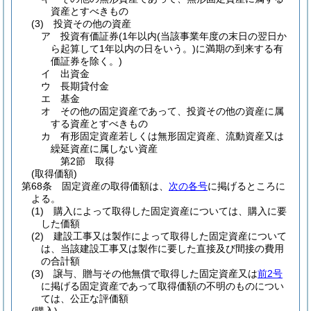
資産とすべきもの
(3)
投資その他の資産
ア
投資有価証券
(1年以内
(当該事業年度の末日の翌日か
ら起算して1年以内の日をいう。)
に満期の到来する有
価証券を除く。)
イ
出資金
ウ
長期貸付金
エ
基金
オ
その他の固定資産であって、投資その他の資産に属
する資産とすべきもの
カ
有形固定資産若しくは無形固定資産、流動資産又は
繰延資産に属しない資産
第2節
取得
(取得価額)
第68条
固定資産の取得価額は、
次の各号
に掲げるところに
よる。
(1)
購入によって取得した固定資産については、購入に要
した価額
(2)
建設工事又は製作によって取得した固定資産について
は、当該建設工事又は製作に要した直接及び間接の費用
の合計額
(3)
譲与、贈与その他無償で取得した固定資産又は
前2号
に掲げる固定資産であって取得価額の不明のものについ
ては、公正な評価額