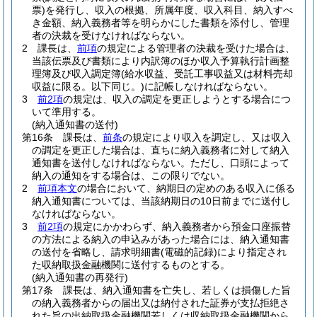
票)
を発行し、収入の根拠、所属年度、収入科目、納入すべ
き金額、納入義務者等を明らかにした書類を添付し、管理
者の決裁を受けなければならない。
2
課長は、
前項
の規定による管理者の決裁を受けた場合は、
当該伝票及び書類により内訳簿のほか収入予算執行計画整
理簿及び収入調定簿
(給水収益、受託工事収益又は材料売却
収益に限る。以下同じ。)
に記帳しなければならない。
3
前2項
の規定は、収入の調定を更正しようとする場合につ
いて準用する。
(納入通知書の送付)
第16条
課長は、
前条
の規定により収入を調定し、又は収入
の調定を更正した場合は、直ちに納入義務者に対して納入
通知書を送付しなければならない。
ただし、口頭によって
納入の通知をする場合は、この限りでない。
2
前項本文
の場合において、納期日の定めのある収入に係る
納入通知書については、当該納期日の10日前までに送付し
なければならない。
3
前2項
の規定にかかわらず、納入義務者から預金口座振替
の方法による納入の申込みがあった場合には、納入通知書
の送付を省略し、請求明細書
(電磁的記録)
により指定され
た収納取扱金融機関に送付するものとする。
(納入通知書の再発行)
第17条
課長は、納入通知書を亡失し、若しくは損傷した旨
の納入義務者からの届出又は納付された証券が支払拒絶さ
れた旨の出納取扱金融機関若しくは収納取扱金融機関から