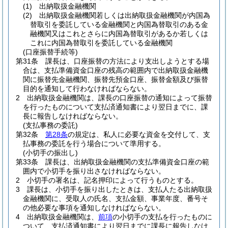
(1)
出納取扱金融機関
(2)
出納取扱金融機関若しくは出納取扱金融機関が内国為
替取引を委託している金融機関と内国為替取引のある金
融機関又はこれとさらに内国為替取引があるか若しくは
これに内国為替取引を委託している金融機関
(口座振替手続等)
第31条
課長は、口座振替の方法により支出しようとする場
合は、支払準備資金口座の残高の範囲内で出納取扱金融機
関に振替先金融機関、振替先預金口座、振替金額及び振替
目的を通知して行わなければならない。
2
出納取扱金融機関は、課長の口座振替の通知によって振替
を行ったものについて支払済通知書により翌日までに、課
長に報告しなければならない。
(支払事務の委託)
第32条
第28条
の規定は、私人に必要な資金を交付して、支
払事務の委託を行う場合について準用する。
(小切手の振出し)
第33条
課長は、出納取扱金融機関の支払準備資金口座の範
囲内で小切手を振り出さなければならない。
2
小切手の署名は、記名押印によって行うものとする。
3
課長は、小切手を振り出したときは、支払人たる出納取扱
金融機関に、受取人の氏名、支払金額、事業年度、番号そ
の他必要な事項を通知しなければならない。
4
出納取扱金融機関は、
前項
の小切手の支払を行ったものに
ついて、支払済通知書により翌日までに課長に報告しなけ