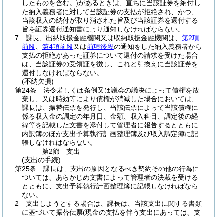
したものを含む。)
があるときは、直ちに当該証券を納付し
た納入義務者に対して当該証券の支払が拒絶され、かつ、
当該収入の納付が取り消された旨及び当該証券を還付する
旨を証券還付通知書により通知しなければならない。
7
課長、出納取扱金融機関又は収納取扱金融機関は、
第2項
前段
、
第4項前段
又は
前項後段
の通知をした納入義務者から
支払の拒絶があった証券について還付の請求を受けた場合
は、当該証券の受領証を徴し、これと引換えに当該証券を
還付しなければならない。
(不納欠損)
第24条
法令若しくは条例又は議会の議決によって債権を放
棄し、又は時効等により債権が消滅した場合においては、
課長は、振替伝票を発行し、当該伝票によって当該債権に
係る収入金の調定の年月日、金額、収入科目、調定後の経
緯等を記載した文書を添付して管理者に報告するとともに
内訳簿のほか支出予算執行計画整理簿及び収入調定簿に記
帳しなければならない。
第2節
支出
(支出の手続)
第25条
課長は、支出の原因となるべき契約その他の行為に
ついては、あらかじめ文書によって管理者の決裁を受ける
とともに、支出予算執行計画整理簿に記帳しなければなら
ない。
2
支出しようとする場合は、課長は、当該支出に関する書類
に基づいて振替伝票
(現金の支払を伴う支出にあっては、支