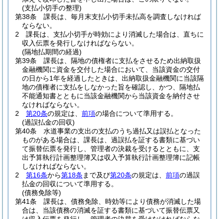
(支払小切手の整理)
第38条
課長は、毎月末支払小切手未払高を調査しなければ
ならない。
2
課長は、支払小切手が時効により消滅した場合は、直ちに
収入伝票を発行しなければならない。
(隔地払期間の経過)
第39条
課長は、隔地の債権者に支払をさせるため出納取扱
金融機関に資金を交付した場合において、当該資金の交付
の日から1年を経過したときは、出納取扱金融機関に当該隔
地の債権者に支払をしなかった旨を確認し、かつ、隔地払
不能通知書とともに当該金融機関から当該資金を納付させ
なければならない。
2
第20条
の規定は、
前項
の場合について準用する。
(過誤払金の回収)
第40条
水道事業の支出の支払のうち過払又は誤払となった
ものがある場合は、課長は、過誤払を証する書類に基づい
て振替伝票を発行し、管理者の決裁を受けるとともに、支
出予算執行計画整理簿又は収入予算執行計画整理簿に記帳
しなければならない。
2
第16条
から
第18条
まで及び
第20条
の規定は、
前項
の過誤
払金の回収について準用する。
(債務免除等)
第41条
課長は、債務免除、時効等により債務が消滅した場
合は、当該債務の消滅を証する書類に基づいて振替伝票又