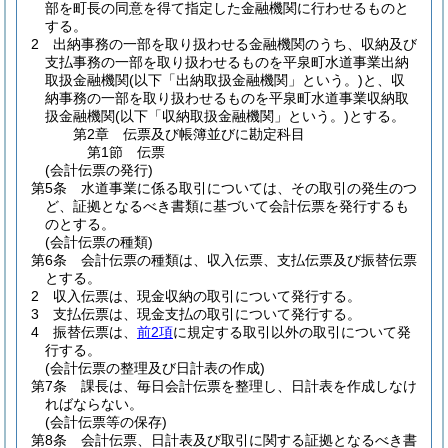
部を町長の同意を得て指定した金融機関に行わせるものと
する。
2
出納事務の一部を取り扱わせる金融機関のうち、収納及び
支払事務の一部を取り扱わせるものを平泉町水道事業出納
取扱金融機関
(以下「出納取扱金融機関」という。)
と、収
納事務の一部を取り扱わせるものを平泉町水道事業収納取
扱金融機関
(以下「収納取扱金融機関」という。)
とする。
第2章
伝票及び帳簿並びに勘定科目
第1節
伝票
(会計伝票の発行)
第5条
水道事業に係る取引については、その取引の発生のつ
ど、証拠となるべき書類に基づいて会計伝票を発行するも
のとする。
(会計伝票の種類)
第6条
会計伝票の種類は、収入伝票、支払伝票及び振替伝票
とする。
2
収入伝票は、現金収納の取引について発行する。
3
支払伝票は、現金支払の取引について発行する。
4
振替伝票は、
前2項
に規定する取引以外の取引について発
行する。
(会計伝票の整理及び日計表の作成)
第7条
課長は、毎日会計伝票を整理し、日計表を作成しなけ
ればならない。
(会計伝票等の保存)
第8条
会計伝票、日計表及び取引に関する証拠となるべき書