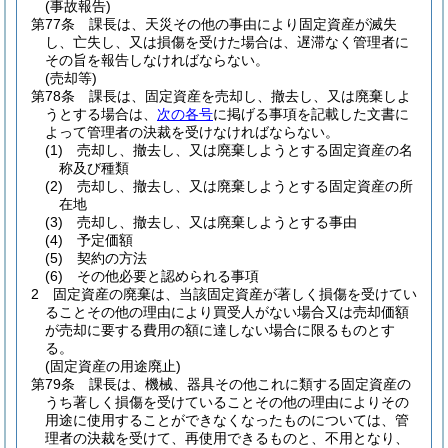
(事故報告)
第77条
課長は、天災その他の事由により固定資産が滅失
し、亡失し、又は損傷を受けた場合は、遅滞なく管理者に
その旨を報告しなければならない。
(売却等)
第78条
課長は、固定資産を売却し、撤去し、又は廃棄しよ
うとする場合は、
次の各号
に掲げる事項を記載した文書に
よって管理者の決裁を受けなければならない。
(1)
売却し、撤去し、又は廃棄しようとする固定資産の名
称及び種類
(2)
売却し、撤去し、又は廃棄しようとする固定資産の所
在地
(3)
売却し、撤去し、又は廃棄しようとする事由
(4)
予定価額
(5)
契約の方法
(6)
その他必要と認められる事項
2
固定資産の廃棄は、当該固定資産が著しく損傷を受けてい
ることその他の理由により買受人がない場合又は売却価額
が売却に要する費用の額に達しない場合に限るものとす
る。
(固定資産の用途廃止)
第79条
課長は、機械、器具その他これに類する固定資産の
うち著しく損傷を受けていることその他の理由によりその
用途に使用することができなくなったものについては、管
理者の決裁を受けて、再使用できるものと、不用となり、