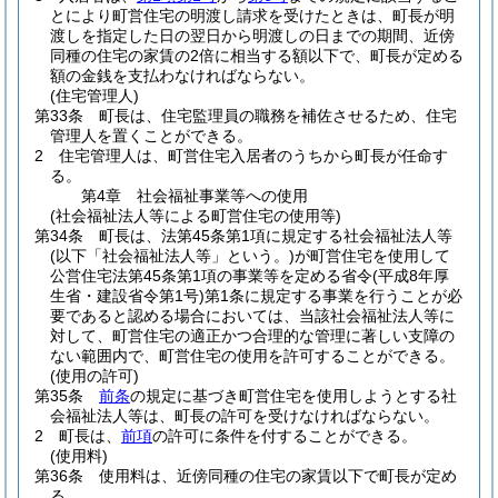
とにより町営住宅の明渡し請求を受けたときは、町長が明
渡しを指定した日の翌日から明渡しの日までの期間、近傍
同種の住宅の家賃の2倍に相当する額以下で、町長が定める
額の金銭を支払わなければならない。
(住宅管理人)
第33条
町長は、住宅監理員の職務を補佐させるため、住宅
管理人を置くことができる。
2
住宅管理人は、町営住宅入居者のうちから町長が任命す
る。
第4章
社会福祉事業等への使用
(社会福祉法人等による町営住宅の使用等)
第34条
町長は、法第45条第1項に規定する社会福祉法人等
(以下「社会福祉法人等」という。)
が町営住宅を使用して
公営住宅法第45条第1項の事業等を定める省令
(平成8年厚
生省・建設省令第1号)
第1条に規定する事業を行うことが必
要であると認める場合においては、当該社会福祉法人等に
対して、町営住宅の適正かつ合理的な管理に著しい支障の
ない範囲内で、町営住宅の使用を許可することができる。
(使用の許可)
第35条
前条
の規定に基づき町営住宅を使用しようとする社
会福祉法人等は、町長の許可を受けなければならない。
2
町長は、
前項
の許可に条件を付することができる。
(使用料)
第36条
使用料は、近傍同種の住宅の家賃以下で町長が定め
る。