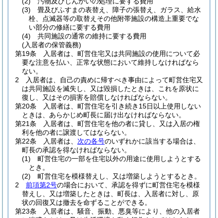
(2)
汚物及びじんかいの処理に要する費用
(3)
畳及びふすまの表替え、障子の張替え、ガラス、給水
栓、点滅器等の取替えその他附帯施設の構造上重要でな
い部分の修繕に要する費用
(4)
共同施設の通常の維持に要する費用
(入居者の保管義務)
第19条
入居者は、町営住宅又は共同施設の使用について必
要な注意を払い、正常な状態において維持しなければなら
ない。
2
入居者は、自己の責めに帰すべき事由によって町営住宅又
は共同施設を滅失し、又は毀損したときは、これを原状に
復し、又はその損害を賠償しなければならない。
第20条
入居者は、町営住宅を引き続き15日以上使用しない
ときは、あらかじめ町長に届け出なければならない。
第21条
入居者は、町営住宅を他の者に貸し、又は入居の権
利を他の者に譲渡してはならない。
第22条
入居者は、
次の各号
のいずれかに該当する場合は、
町長の承認を得なければならない。
(1)
町営住宅の一部を住宅以外の用途に使用しようとする
とき。
(2)
町営住宅を模様替えし、又は増築しようとするとき。
2
前項第2号
の場合において、承認を得ずに町営住宅を模様
替えし、又は増築したときは、町長は、入居者に対し、原
状の回復又は撤去を命ずることができる。
第23条
入居者は、騒音、振動、悪臭等により、他の入居者