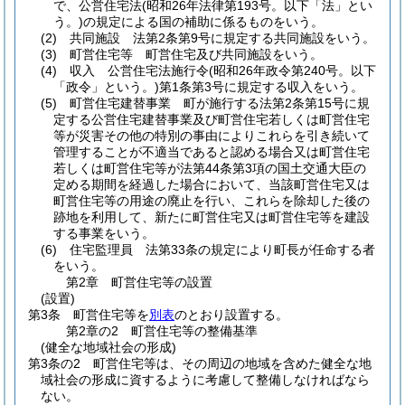
で、公営住宅法
(昭和26年法律第193号。以下「法」とい
う。)
の規定による国の補助に係るものをいう。
(2)
共同施設 法第2条第9号に規定する共同施設をいう。
(3)
町営住宅等 町営住宅及び共同施設をいう。
(4)
収入 公営住宅法施行令
(昭和26年政令第240号。以下
「政令」という。)
第1条第3号に規定する収入をいう。
(5)
町営住宅建替事業 町が施行する法第2条第15号に規
定する公営住宅建替事業及び町営住宅若しくは町営住宅
等が災害その他の特別の事由によりこれらを引き続いて
管理することが不適当であると認める場合又は町営住宅
若しくは町営住宅等が法第44条第3項の国土交通大臣の
定める期間を経過した場合において、当該町営住宅又は
町営住宅等の用途の廃止を行い、これらを除却した後の
跡地を利用して、新たに町営住宅又は町営住宅等を建設
する事業をいう。
(6)
住宅監理員 法第33条の規定により町長が任命する者
をいう。
第2章
町営住宅等の設置
(設置)
第3条
町営住宅等を
別表
のとおり設置する。
第2章の2
町営住宅等の整備基準
(健全な地域社会の形成)
第3条の2
町営住宅等は、その周辺の地域を含めた健全な地
域社会の形成に資するように考慮して整備しなければなら
ない。