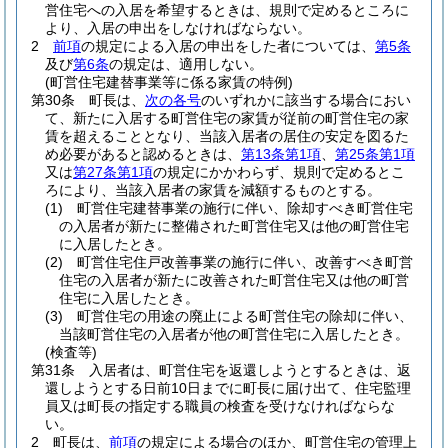
営住宅への入居を希望するときは、規則で定めるところに
より、入居の申出をしなければならない。
2
前項
の規定による入居の申出をした者については、
第5条
及び
第6条
の規定は、適用しない。
(町営住宅建替事業等に係る家賃の特例)
第30条
町長は、
次の各号
のいずれかに該当する場合におい
て、新たに入居する町営住宅の家賃が従前の町営住宅の家
賃を超えることとなり、当該入居者の居住の安定を図るた
め必要があると認めるときは、
第13条第1項
、
第25条第1項
又は
第27条第1項
の規定にかかわらず、規則で定めるとこ
ろにより、当該入居者の家賃を減額するものとする。
(1)
町営住宅建替事業の施行に伴い、除却すべき町営住宅
の入居者が新たに整備された町営住宅又は他の町営住宅
に入居したとき。
(2)
町営住宅住戸改善事業の施行に伴い、改善すべき町営
住宅の入居者が新たに改善された町営住宅又は他の町営
住宅に入居したとき。
(3)
町営住宅の用途の廃止による町営住宅の除却に伴い、
当該町営住宅の入居者が他の町営住宅に入居したとき。
(検査等)
第31条
入居者は、町営住宅を返還しようとするときは、返
還しようとする日前10日までに町長に届け出て、住宅監理
員又は町長の指定する職員の検査を受けなければならな
い。
2
町長は、
前項
の規定による場合のほか、町営住宅の管理上