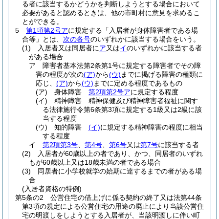
る者に該当するかどうかを判断しようとする場合において
必要があると認めるときは、他の市町村に意見を求めるこ
とができる。
5
第1項第2号ア
に規定する「入居者が身体障害者である場
合等」とは、
次の各号
のいずれかに該当する場合をいう。
(1)
入居者又は同居者に
ア
又は
イ
のいずれかに該当する者
がある場合
ア
障害者基本法第2条第1号に規定する障害者でその障
害の程度が次の
(ア)
から
(ウ)
までに掲げる障害の種類に
応じ、
(ア)
から
(ウ)
までに定める程度であるもの
(ア)
身体障害
第2項第2号ア
に規定する程度
(イ)
精神障害 精神保健及び精神障害者福祉に関す
る法律施行令第6条第3項に規定する1級又は2級に該
当する程度
(ウ)
知的障害
(イ)
に規定する精神障害の程度に相当
する程度
イ
第2項第3号
、
第4号
、
第6号
又は
第7号
に該当する者
(2)
入居者が60歳以上の者であり、かつ、同居者のいずれ
もが60歳以上又は18歳未満の者である場合
(3)
同居者に小学校就学の始期に達するまでの者がある場
合
(入居者資格の特例)
第5条の2
公営住宅の借上げに係る契約の終了又は法第44条
第3項の規定による公営住宅の用途の廃止により当該公営住
宅の明渡しをしようとする入居者が、当該明渡しに伴い町