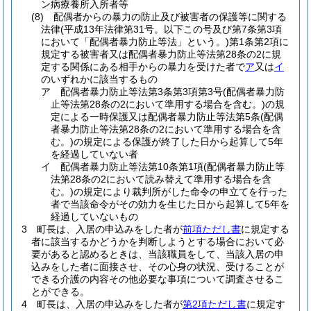
ン病療養所入所者等
(8)
配偶者からの暴力の防止及び被害者の保護等に関する
法律
(平成13年法律第31号。以下この号及び第7条第3項
において「配偶者暴力防止等法」という。)
第1条第2項に
規定する被害者又は配偶者暴力防止等法第28条の2に規
定する関係にある相手からの暴力を受けた者で
ア
又は
イ
のいずれかに該当するもの
ア
配偶者暴力防止等法第3条第3項第3号
(配偶者暴力防
止等法第28条の2において準用する場合を含む。)
の規
定による一時保護又は配偶者暴力防止等法第5条
(配偶
者暴力防止等法第28条の2において準用する場合を含
む。)
の規定による保護が終了した日から起算して5年
を経過していない者
イ
配偶者暴力防止等法第10条第1項
(配偶者暴力防止等
法第28条の2において読み替えて準用する場合を含
む。)
の規定により裁判所がした命令の申立てを行った
者で当該命令がその効力を生じた日から起算して5年を
経過していないもの
3
町長は、入居の申込みをした者が
前項ただし書
に規定する
者に該当するかどうかを判断しようとする場合において必
要があると認めるときは、当該職員をして、当該入居の申
込みをした者に面接させ、その心身の状況、受けることが
できる介護の内容その他必要な事項について調査させるこ
とができる。
4
町長は、入居の申込みをした者が
第2項ただし書
に規定す