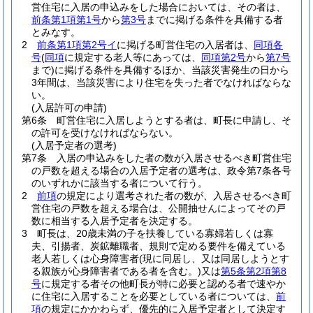
営住宅に入居の申込みをした場合においては、その者は、
前条第1項第1号
から
第3号
までに掲げる条件を具備する者
とみなす。
2
前条第1項第2号イ
に掲げる町営住宅の入居者は、
同項各
号
(
同項
に規定する老人等にあっては、
同項第2号
から
第7号
まで)
に掲げる条件を具備するほか、当該災害発生の日から
3年間は、当該災害により住宅を失った者でなければならな
い。
(入居許可の申請)
第6条
町営住宅に入居しようとする者は、町長に申請し、そ
の許可を受けなければならない。
(入居予定者の選考)
第7条
入居の申込みをした者の数が入居させるべき町営住宅
の戸数を超える場合の入居予定者の選考は、政令第7条各号
のいずれかに該当する者について行う。
2
前項
の規定により選考された者の数が、入居させるべき町
営住宅の戸数を超える場合は、公開抽せんによってその戸
数に相当する入居予定者を決定する。
3
町長は、20歳未満の子を扶養している寡婦若しくは寡
夫、引揚者、炭鉱離職者、規則で定める要件を備えている
老人若しくは心身障害者
(現に同居し、又は同居しようとす
る親族が心身障害者である者を含む。)
又は
第5条第2項第8
号
に規定する者その他町長が特に必要と認める者で速やか
に住宅に入居することを必要としている者については、
前
項
の規定にかかわらず、優先的に入居予定者として決定す