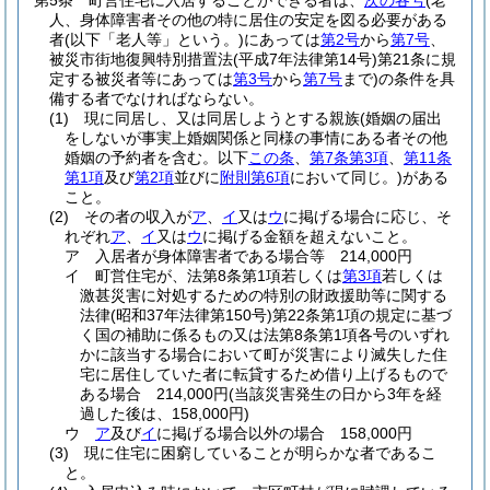
第5条
町営住宅に入居することができる者は、
次の各号
(老
人、身体障害者その他の特に居住の安定を図る必要がある
者
(以下「老人等」という。)
にあっては
第2号
から
第7号
、
被災市街地復興特別措置法
(平成7年法律第14号)
第21条に規
定する被災者等にあっては
第3号
から
第7号
まで)
の条件を具
備する者でなければならない。
(1)
現に同居し、又は同居しようとする親族
(婚姻の届出
をしないが事実上婚姻関係と同様の事情にある者その他
婚姻の予約者を含む。以下
この条
、
第7条第3項
、
第11条
第1項
及び
第2項
並びに
附則第6項
において同じ。)
がある
こと。
(2)
その者の収入が
ア
、
イ
又は
ウ
に掲げる場合に応じ、そ
れぞれ
ア
、
イ
又は
ウ
に掲げる金額を超えないこと。
ア
入居者が身体障害者である場合等 214,000円
イ
町営住宅が、法第8条第1項若しくは
第3項
若しくは
激甚災害に対処するための特別の財政援助等に関する
法律
(昭和37年法律第150号)
第22条第1項の規定に基づ
く国の補助に係るもの又は法第8条第1項各号のいずれ
かに該当する場合において町が災害により滅失した住
宅に居住していた者に転貸するため借り上げるもので
ある場合 214,000円
(当該災害発生の日から3年を経
過した後は、158,000円)
ウ
ア
及び
イ
に掲げる場合以外の場合 158,000円
(3)
現に住宅に困窮していることが明らかな者であるこ
と。