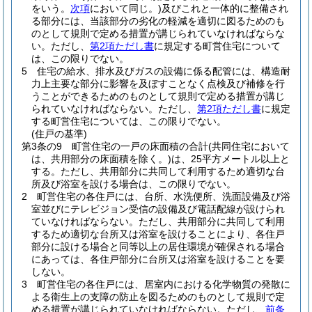
をいう。
次項
において同じ。)
及びこれと一体的に整備され
る部分には、当該部分の劣化の軽減を適切に図るためのも
のとして規則で定める措置が講じられていなければならな
い。
ただし、
第2項ただし書
に規定する町営住宅について
は、この限りでない。
5
住宅の給水、排水及びガスの設備に係る配管には、構造耐
力上主要な部分に影響を及ぼすことなく点検及び補修を行
うことができるためのものとして規則で定める措置が講じ
られていなければならない。
ただし、
第2項ただし書
に規定
する町営住宅については、この限りでない。
(住戸の基準)
第3条の9
町営住宅の一戸の床面積の合計
(共同住宅において
は、共用部分の床面積を除く。)
は、25平方メートル以上と
する。
ただし、共用部分に共同して利用するため適切な台
所及び浴室を設ける場合は、この限りでない。
2
町営住宅の各住戸には、台所、水洗便所、洗面設備及び浴
室並びにテレビジョン受信の設備及び電話配線が設けられ
ていなければならない。
ただし、共用部分に共同して利用
するため適切な台所又は浴室を設けることにより、各住戸
部分に設ける場合と同等以上の居住環境が確保される場合
にあっては、各住戸部分に台所又は浴室を設けることを要
しない。
3
町営住宅の各住戸には、居室内における化学物質の発散に
よる衛生上の支障の防止を図るためのものとして規則で定
める措置が講じられていなければならない。
ただし、
前条