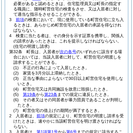
必要があると認めるときは、住宅監理員又は町長の指定す
る職員に、随時町営住宅の検査をさせ、又は入居者に対し
て適当な指示をさせることができる。
3
前項
の検査において、現に使用している町営住宅に立ち入
るときは、あらかじめ町営住宅の入居者の承諾を得なけれ
ばならない。
4
検査に当たる者は、その身分を示す証票を携帯し、関係人
の請求があったときは、これを提示しなければならない。
(住宅の明渡し請求)
第32条
町長は、入居者が
次の各号
のいずれかに該当する場
合においては、当該入居者に対して、町営住宅の明渡しを
請求することができる。
(1)
不正の行為によって入居したとき。
(2)
家賃を3月分以上滞納したとき。
(3)
正当な事由によらないで30日以上町営住宅を使用しな
いとき。
(4)
町営住宅又は共同施設を故意に毀損したとき。
(5)
第19条
から
第23条
までの規定に違反したとき。
(6)
その者又はその同居者が暴力団員であることが判明し
たとき。
(7)
町営住宅の借上げの期間が満了するとき。
2
入居者は、
前項
の規定により、町営住宅の明渡し請求を受
けたときは、速やかに当該町営住宅を明け渡さなければな
らない。
3
入居者は、
第1項第1号
から
第6号
までの規定に該当するこ