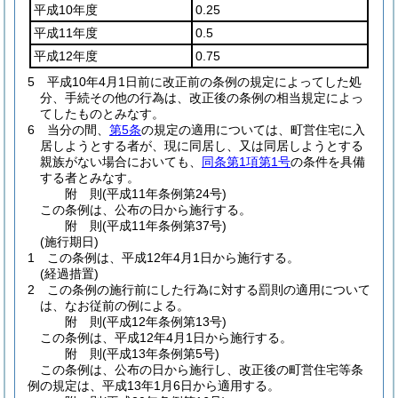
平成10年度
0.25
平成11年度
0.5
平成12年度
0.75
5
平成10年4月1日前に改正前の条例の規定によってした処
分、手続その他の行為は、改正後の条例の相当規定によっ
てしたものとみなす。
6
当分の間、
第5条
の規定の適用については、町営住宅に入
居しようとする者が、現に同居し、又は同居しようとする
親族がない場合においても、
同条第1項第1号
の条件を具備
する者とみなす。
附
則
(平成11年
条例第24号)
この条例は、公布の日から施行する。
附
則
(平成11年
条例第37号)
(施行期日)
1
この条例は、平成12年4月1日から施行する。
(経過措置)
2
この条例の施行前にした行為に対する罰則の適用について
は、なお従前の例による。
附
則
(平成12年
条例第13号)
この条例は、平成12年4月1日から施行する。
附
則
(平成13年
条例第5号)
この条例は、公布の日から施行し、改正後の町営住宅等条
例の規定は、平成13年1月6日から適用する。