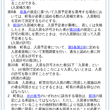
ることができる。
(入居補欠者)
第8条
前条
の規定に基づいて入居予定者を選考する場合にお
いては、町長が必要と認める数の入居補欠者を、入居順位
を定めて決定するものとする。
2
前項
の入居補欠者は、入居予定者が棄権し、若しくは失格
したとき、又は入居を許可された者が
第10条
の規定による
許可の取消しを受けたときは、その入居順位に従って入居
予定者となる。
(入居の許可)
第9条
町長は、入居予定者について、
第5条第1項
に定める
入居者資格について実態調査を行い、適当と認めた者に対
して入居を許可する。
(入居許可の取消し)
第10条
町長は、入居を許可された者
(以下「入居者」とい
う。)
が規則で定めるところにより入居しないときは、入居
の許可を取り消すことができる。
(同居の承認)
第11条
入居者は、町営住宅の入居の際に同居した親族以外
の者を同居させようとするときは、町長の承認を得なけれ
ばならない。
2
町長は、
次の各号
のいずれかに該当する場合は、
前項
の規
定による承認をしてはならない。
ただし、入居者が病気に
かかっていることその他特別の事情により当該入居者が入
居の際に同居した親族以外の者を同居させることが必要で