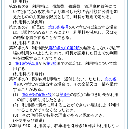
(利用料)
第39条の6
利用料は、償却費、修繕費、管理事務費等につ
いて別に定める方法により算出した額の合計額に公課を加
えたものの月割額を限度として、町長が規則で定める。
(利用料の減免等)
第39条の7
町長は、
第15条各号
のいずれかに該当する場合
は、規則で定めるところにより、利用料を減免し、又はそ
の徴収を猶予することができる。
(利用料の徴収)
第39条の8
利用者が
第39条の10第2項
の届出をしないで駐車
場の利用を中止したときは、町長が認定した日までの利用
料を徴収することができる。
2
第16条第1項
から
第3項
までの規定は、利用料について準
用する。
(利用料の不還付)
第39条の9
既納の利用料は、還付しない。
ただし、
次の各
号
のいずれかに該当する場合は、その全部又は一部を還付
することがある。
(1)
第39条の5第7号
又は
第8号
の規定に基づき町長が利用
の許可を取り消したとき。
(2)
利用者の責めに帰することができない理由により利用
することができなくなったとき。
(3)
その他町長が特別の理由があると認めるとき。
(不使用及び返還)
第39条の10
利用者は、駐車場を引続き15日以上利用しない