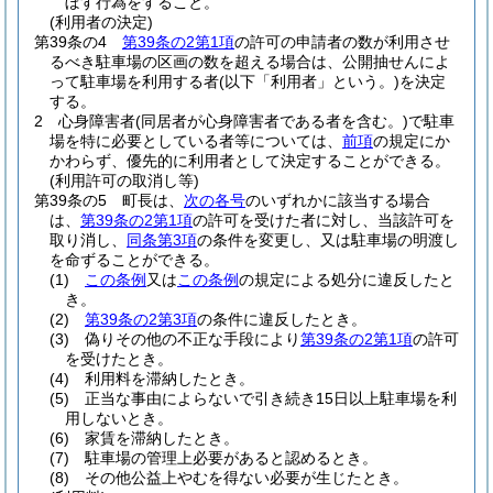
ぼす行為をすること。
(利用者の決定)
第39条の4
第39条の2第1項
の許可の申請者の数が利用させ
るべき駐車場の区画の数を超える場合は、公開抽せんによ
って駐車場を利用する者
(以下「利用者」という。)
を決定
する。
2
心身障害者
(同居者が心身障害者である者を含む。)
で駐車
場を特に必要としている者等については、
前項
の規定にか
かわらず、優先的に利用者として決定することができる。
(利用許可の取消し等)
第39条の5
町長は、
次の各号
のいずれかに該当する場合
は、
第39条の2第1項
の許可を受けた者に対し、当該許可を
取り消し、
同条第3項
の条件を変更し、又は駐車場の明渡し
を命ずることができる。
(1)
この条例
又は
この条例
の規定による処分に違反したと
き。
(2)
第39条の2第3項
の条件に違反したとき。
(3)
偽りその他の不正な手段により
第39条の2第1項
の許可
を受けたとき。
(4)
利用料を滞納したとき。
(5)
正当な事由によらないで引き続き15日以上駐車場を利
用しないとき。
(6)
家賃を滞納したとき。
(7)
駐車場の管理上必要があると認めるとき。
(8)
その他公益上やむを得ない必要が生じたとき。