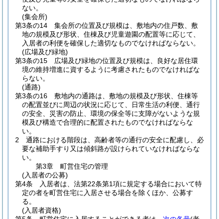
ない。
(集会所)
第3条の14
集会所の位置及び規模は、敷地内の住戸数、敷
地の規模及び形状、住棟及び児童遊園の配置等に応じて、
入居者の利便を確保した適切なものでなければならない。
(広場及び緑地)
第3条の15
広場及び緑地の位置及び規模は、良好な居住環
境の維持増進に資するように考慮されたものでなければな
らない。
(通路)
第3条の16
敷地内の通路は、敷地の規模及び形状、住棟等
の配置並びに周辺の状況に応じて、日常生活の利便、通行
の安全、災害の防止、環境の保全等に支障がないような規
模及び構造で合理的に配置されたものでなければならな
い。
2
通路における階段は、高齢者等の通行の安全に配慮し、必
要な補助手すり又は傾斜路が設けられていなければならな
い。
第3章
町営住宅の管理
(入居者の公募)
第4条
入居者は、法第22条第1項に規定する場合において特
定の者を町営住宅に入居させる場合を除くほか、公募す
る。
(入居者資格)