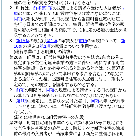
種の住宅の家賃を支払わなければならない。
2
町長は、
前条第1項
の規定による請求を受けた入居者が
同
項
の期限が到来しても町営住宅を明け渡さない場合には、
同項
の期限が到来した日の翌日から当該町営住宅の明渡し
を行う日までの期間について、毎月、近傍同種の住宅の家
賃の額の2倍に相当する額以下で、別に定める額の金銭を徴
収することができる。
3
第15条
の規定は
第1項
の家賃及び
前項
の金銭について、
第
16条
の規定は
第1項
の家賃について準用する。
(建替事業による明渡しの請求)
第28条
町長は、町営住宅建替事業のうち法第2条第15号に
規定する公営住宅建替事業の施行に伴い、現に存する町営
住宅を除却するため必要があると認めるときは、法第37条
第6項
(同条第7項において準用する場合を含む。)
の規定に
よる通知をした後、当該町営住宅の入居者に対し、期限を
定めて、その明渡しを請求するものとする。
2
前項
の期限は、
同項
の規定による請求をする日の翌日から
起算して3月を経過した日以後の日でなければならない。
3
第1項
の規定による請求を受けた者は、
同項
の期限が到来
したときは、速やかに、当該町営住宅を明け渡さなければ
ならない。
(新たに整備される町営住宅への入居)
第29条
町営住宅建替事業のうち法第2条第15号に規定する
公営住宅建替事業の施行により除却すべき町営住宅の除却
前の最終の入居者が、当該事業により新たに整備される町