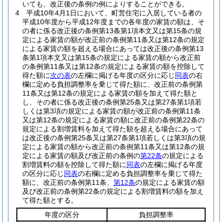
いても、改正後の条例の例によりすることができる。
4
平成10年4月1日において、町営住宅に入居している者の
平成10年度から平成12年度までの各年度の家賃の額は、そ
の者に係る改正後の条例第13条第1項本文又は第15条の規
定による家賃の額が改正前の条例第11条又は第12条の規定
による家賃の額を超える場合にあっては改正後の条例第13
条第1項本文又は第15条の規定による家賃の額から改正前
の条例第11条又は第12条の規定による家賃の額を控除して
得た額に
次の表
の左欄に掲げる年度の区分に応じ
同表
の右
欄に定める負担調整率を乗じて得た額に、改正前の条例第
11条又は第12条の規定による家賃の額を加えて得た額と
し、その者に係る改正後の条例第25条又は第27条第1項若
しくは第3項の規定による家賃の額が改正前の条例第11条
又は第12条の規定による家賃の額に改正前の条例第22条の
規定による割増賃料を加えて得た額を超える場合にあって
は改正後の条例第25条又は第27条第1項若しくは第3項の規
定による家賃の額から改正前の条例第11条又は第12条の規
定による家賃の額及び改正前の条例の
第22条
の規定による
割増賃料の額を控除して得た額に
同表
の左欄に掲げる年度
の区分に応じ
同表
の右欄に定める負担調整率を乗じて得た
額に、改正前の条例第11条、
第12条
の規定による家賃の額
及び改正前の条例第22条の規定による割増賃料の額を加え
て得た額とする。
年度の区分
負担調整率