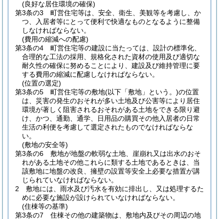
(良好な居住環境の確保)
第3条の3
町営住宅等は、安全、衛生、美観等を考慮し、か
つ、入居者等にとって便利で快適なものとなるように整備
しなければならない。
(費用の縮減への配慮)
第3条の4
町営住宅等の建設に当たっては、設計の標準化、
合理的な工法の採用、規格化された資材の使用及び適切な
耐久性の確保に努めることにより、建設及び維持管理に要
する費用の縮減に配慮しなければならない。
(位置の選定)
第3条の5
町営住宅等の敷地
(以下「敷地」という。)
の位置
は、災害の発生のおそれが多い土地及び公害等により居住
環境が著しく阻害されるおそれがある土地をできる限り避
け、かつ、通勤、通学、日用品の購買その他入居者の日常
生活の利便を考慮して選定されたものでなければならな
い。
(敷地の安全等)
第3条の6
敷地が地盤の軟弱な土地、崖崩れ又は出水のおそ
れがある土地その他これらに類する土地であるときは、当
該敷地に地盤の改良、擁壁の設置等安全上必要な措置が講
じられていなければならない。
2
敷地には、雨水及び汚水を有効に排出し、又は処理するた
めに必要な施設が設けられていなければならない。
(住棟等の基準)
第3条の7
住棟その他の建築物は、敷地内及びその周辺の地