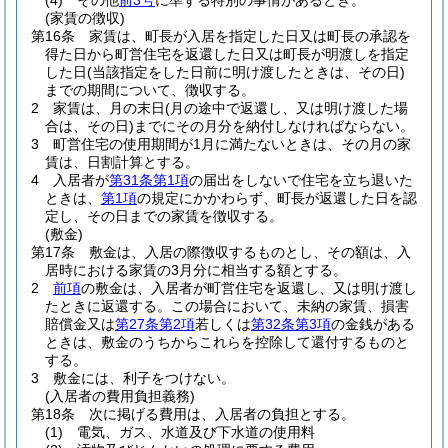
(4)
その他
前3号
に準ずる特別の事情があるとき。
(家賃の徴収)
第16条
家賃は、町長が入居を指定した日又は町長の承認を
得た日から町営住宅を返還した日又は町長が明渡しを指定
した日
(当該指定をした日前に明け渡したときは、その日)
までの期間について、徴収する。
2
家賃は、月の末日
(月の途中で返還し、又は明け渡した場
合は、その日)
までにその月分を納付しなければならない。
3
町営住宅の使用期間が1月に満たないときは、その月の家
賃は、日割計算とする。
4
入居者が
第31条第1項
の届出をしないで住宅を立ち退いた
ときは、
第1項
の規定にかかわらず、町長が返還した日を認
定し、その日までの家賃を徴収する。
(敷金)
第17条
敷金は、入居の際徴収するものとし、その額は、入
居時における家賃の3月分に相当する額とする。
2
前項
の敷金は、入居者が町営住宅を返還し、又は明け渡し
たときに返還する。
この場合において、未納の家賃、損害
賠償金又は
第27条第2項
若しくは
第32条第3項
の金銭がある
ときは、敷金のうちからこれらを控除して還付するものと
する。
3
敷金には、利子をつけない。
(入居者の費用負担義務)
第18条
次に掲げる費用は、入居者の負担とする。
(1)
電気、ガス、水道及び下水道の使用料