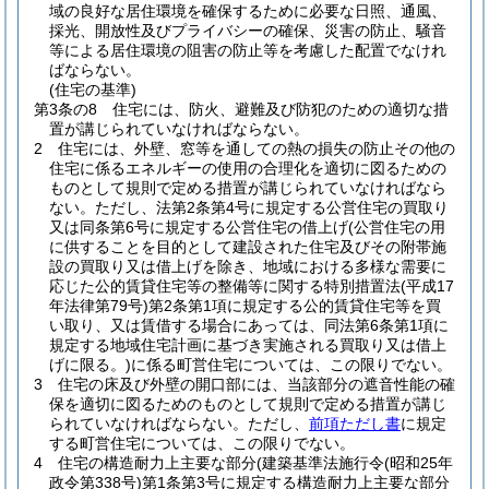
域の良好な居住環境を確保するために必要な日照、通風、
採光、開放性及びプライバシーの確保、災害の防止、騒音
等による居住環境の阻害の防止等を考慮した配置でなけれ
ばならない。
(住宅の基準)
第3条の8
住宅には、防火、避難及び防犯のための適切な措
置が講じられていなければならない。
2
住宅には、外壁、窓等を通しての熱の損失の防止その他の
住宅に係るエネルギーの使用の合理化を適切に図るための
ものとして規則で定める措置が講じられていなければなら
ない。
ただし、法第2条第4号に規定する公営住宅の買取り
又は同条第6号に規定する公営住宅の借上げ
(公営住宅の用
に供することを目的として建設された住宅及びその附帯施
設の買取り又は借上げを除き、地域における多様な需要に
応じた公的賃貸住宅等の整備等に関する特別措置法
(平成17
年法律第79号)
第2条第1項に規定する公的賃貸住宅等を買
い取り、又は賃借する場合にあっては、同法第6条第1項に
規定する地域住宅計画に基づき実施される買取り又は借上
げに限る。)
に係る町営住宅については、この限りでない。
3
住宅の床及び外壁の開口部には、当該部分の遮音性能の確
保を適切に図るためのものとして規則で定める措置が講じ
られていなければならない。
ただし、
前項ただし書
に規定
する町営住宅については、この限りでない。
4
住宅の構造耐力上主要な部分
(建築基準法施行令
(昭和25年
政令第338号)
第1条第3号に規定する構造耐力上主要な部分