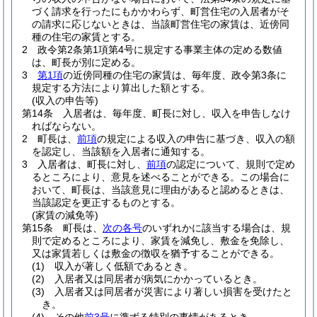
づく請求を行ったにもかかわらず、町営住宅の入居者がそ
の請求に応じないときは、当該町営住宅の家賃は、近傍同
種の住宅の家賃とする。
2
政令第2条第1項第4号に規定する事業主体の定める数値
は、町長が別に定める。
3
第1項
の近傍同種の住宅の家賃は、毎年度、政令第3条に
規定する方法により算出した額とする。
(収入の申告等)
第14条
入居者は、毎年度、町長に対し、収入を申告しなけ
ればならない。
2
町長は、
前項
の規定による収入の申告に基づき、収入の額
を認定し、当該額を入居者に通知する。
3
入居者は、町長に対し、
前項
の認定について、規則で定め
るところにより、意見を述べることができる。
この場合に
おいて、町長は、当該意見に理由があると認めるときは、
当該認定を更正するものとする。
(家賃の減免等)
第15条
町長は、
次の各号
のいずれかに該当する場合は、規
則で定めるところにより、家賃を減免し、敷金を免除し、
又は家賃若しくは敷金の徴収を猶予することができる。
(1)
収入が著しく低額であるとき。
(2)
入居者又は同居者が病気にかかっているとき。
(3)
入居者又は同居者が災害により著しい損害を受けたと
き。