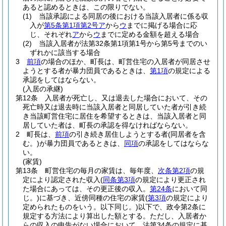
あると認めるときは、この限りでない。
(1)
当該承認による同居の後における当該入居者に係る収
入が
第5条第1項第2号ア
から
ウ
までに掲げる場合に応
じ、それぞれ
ア
から
ウ
までに定める金額を超える場合
(2)
当該入居者が法第32条第1項第1号から第5号までのい
ずれかに該当する場合
3
前項
の場合のほか、町長は、町営住宅の入居者が同居させ
ようとする者が暴力団員であるときは、
第1項
の規定による
承認をしてはならない。
(入居の承継)
第12条
入居者が死亡し、又は退去した場合において、その
死亡時又は退去時に当該入居者と同居していた者が引き続
き当該町営住宅に居住を希望するときは、当該入居者と同
居していた者は、町長の承認を得なければならない。
2
町長は、
前項
の引き続き居住しようとする者
(同居者を含
む。)
が暴力団員であるときは、
同項
の承認をしてはならな
い。
(家賃)
第13条
町営住宅の毎月の家賃は、毎年度、
次条第2項
の規
定により認定された収入
(
同条第3項
の規定により更正され
た場合にあっては、その更正後の収入。
第24条
において同
じ。)
に基づき、近傍同種の住宅の家賃
(
第3項
の規定により
定められたものをいう。以下同じ。)
以下で、政令第2条に
規定する方法により算出した額とする。
ただし、入居者か
らの収入の申告がない場合において、法第34条の規定に基