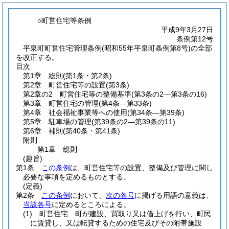
○町営住宅等条例
平成9年3月27日
条例第12号
平泉町町営住宅管理条例(昭和55年平泉町条例第8号)の全部
を改正する。
目次
第1章
総則
(第1条・第2条)
第2章
町営住宅等の設置
(第3条)
第2章の2
町営住宅等の整備基準
(第3条の2―第3条の16)
第3章
町営住宅の管理
(第4条―第33条)
第4章
社会福祉事業等への使用
(第34条―第39条)
第5章
駐車場の管理
(第39条の2―第39条の11)
第6章
補則
(第40条・第41条)
附則
第1章
総則
(趣旨)
第1条
この条例
は、町営住宅等の設置、整備及び管理に関し
必要な事項を定めるものとする。
(定義)
第2条
この条例
において、
次の各号
に掲げる用語の意義は、
当該各号
に定めるところによる。
(1)
町営住宅 町が建設、買取り又は借上げを行い、町民
に賃貸し、又は転貸するための住宅及びその附帯施設