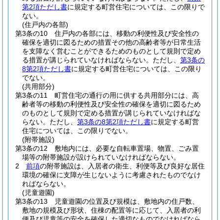
第2項ただし書
に規定する町営住宅については、この限りで
ない。
(住戸内の各部)
第3条の10
住戸内の各部には、移動の利便性及び安全性の
確保を適切に図るための措置その他の高齢者等が日常生活
を支障なく営むことができるためのものとして規則で定め
る措置が講じられていなければならない。
ただし、
第3条の
8第2項ただし書
に規定する町営住宅については、この限り
でない。
(共用部分)
第3条の11
町営住宅の通行の用に供する共用部分には、高
齢者等の移動の利便性及び安全性の確保を適切に図るため
のものとして規則で定める措置が講じられていなければな
らない。
ただし、
第3条の8第2項ただし書
に規定する町営
住宅については、この限りでない。
(附帯施設)
第3条の12
敷地内には、必要な自転車置場、物置、ごみ置
場等の附帯施設が設けられていなければならない。
2
前項
の附帯施設は、入居者の衛生、利便等及び良好な居住
環境の確保に支障が生じないように考慮されたものでなけ
ればならない。
(児童遊園)
第3条の13
児童遊園の位置及び規模は、敷地内の住戸数、
敷地の規模及び形状、住棟の配置等に応じて、入居者の利
便及び児童等の安全を確保した適切なものでなければなら