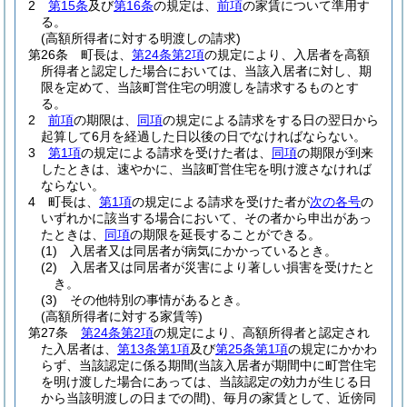
2
第15条
及び
第16条
の規定は、
前項
の家賃について準用す
る。
(高額所得者に対する明渡しの請求)
第26条
町長は、
第24条第2項
の規定により、入居者を高額
所得者と認定した場合においては、当該入居者に対し、期
限を定めて、当該町営住宅の明渡しを請求するものとす
る。
2
前項
の期限は、
同項
の規定による請求をする日の翌日から
起算して6月を経過した日以後の日でなければならない。
3
第1項
の規定による請求を受けた者は、
同項
の期限が到来
したときは、速やかに、当該町営住宅を明け渡さなければ
ならない。
4
町長は、
第1項
の規定による請求を受けた者が
次の各号
の
いずれかに該当する場合において、その者から申出があっ
たときは、
同項
の期限を延長することができる。
(1)
入居者又は同居者が病気にかかっているとき。
(2)
入居者又は同居者が災害により著しい損害を受けたと
き。
(3)
その他特別の事情があるとき。
(高額所得者に対する家賃等)
第27条
第24条第2項
の規定により、高額所得者と認定され
た入居者は、
第13条第1項
及び
第25条第1項
の規定にかかわ
らず、当該認定に係る期間
(当該入居者が期間中に町営住宅
を明け渡した場合にあっては、当該認定の効力が生じる日
から当該明渡しの日までの間)
、毎月の家賃として、近傍同