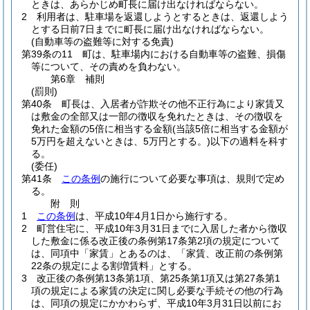
ときは、あらかじめ町長に届け出なければならない。
2
利用者は、駐車場を返還しようとするときは、返還しよう
とする日前7日までに町長に届け出なければならない。
(自動車等の盗難等に対する免責)
第39条の11
町は、駐車場内における自動車等の盗難、損傷
等について、その責めを負わない。
第6章
補則
(罰則)
第40条
町長は、入居者が詐欺その他不正行為により家賃又
は敷金の全部又は一部の徴収を免れたときは、その徴収を
免れた金額の5倍に相当する金額
(当該5倍に相当する金額が
5万円を超えないときは、5万円とする。)
以下の過料を科す
る。
(委任)
第41条
この条例
の施行について必要な事項は、規則で定め
る。
附
則
1
この条例
は、平成10年4月1日から施行する。
2
町営住宅に、平成10年3月31日までに入居した者から徴収
した敷金に係る改正後の条例第17条第2項の規定について
は、同項中「家賃」とあるのは、「家賃、改正前の条例第
22条の規定による割増賃料」とする。
3
改正後の条例第13条第1項、第25条第1項又は第27条第1
項の規定による家賃の決定に関し必要な手続その他の行為
は、同項の規定にかかわらず、平成10年3月31日以前にお