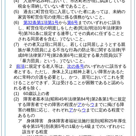
(4)
入居申込み時において、市区町村が現に賦課している
税金を滞納していない者であること。
(5)
過去に町営住宅に入居していた者にあっては、未納の
家賃等町営住宅の使用に係る債務がないこと。
(6)
第32条第1項第1号
から
第6号
までのいずれかに該当
し、町営住宅の明渡しをした者
(民法
(明治31年法律第9
号)
第761条に規定する連帯してその責めに任ずることと
される同居者を含む。)
でないこと。
(7)
その者又は現に同居し、若しくは同居しようとする親
族が暴力団員による不当な行為の防止等に関する法律
(平
成8年法律第77号)
第2条第6号に規定する暴力団員
(以下
「暴力団員」という。)
でないこと。
2
前項
に規定する老人等は、
次の各号
のいずれかに該当する
者とする。
ただし、身体上又は精神上著しい障害があるた
めに常時の介護を必要とし、かつ、居宅においてこれを受
けることができず、又は受けることが困難であると認めら
れる者を除く。
(1)
60歳以上の者
(2)
障害者基本法
(昭和45年法律第84号)
第2条第1号に規定
する障害者でその障害の程度が
ア
から
ウ
までに掲げる障
害の種類に応じ、それぞれ
ア
から
ウ
までに定める程度で
あるもの
ア
身体障害 身体障害者福祉法施行規則
(昭和25年厚生
省令第15号)
別表第5号の1級から4級までのいずれかに
該当する程度