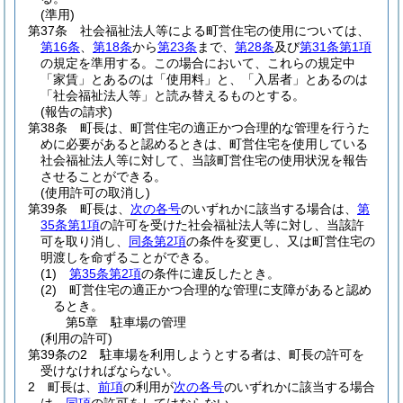
(準用)
第37条
社会福祉法人等による町営住宅の使用については、
第16条
、
第18条
から
第23条
まで、
第28条
及び
第31条第1項
の規定を準用する。
この場合において、これらの規定中
「家賃」とあるのは「使用料」と、「入居者」とあるのは
「社会福祉法人等」と読み替えるものとする。
(報告の請求)
第38条
町長は、町営住宅の適正かつ合理的な管理を行うた
めに必要があると認めるときは、町営住宅を使用している
社会福祉法人等に対して、当該町営住宅の使用状況を報告
させることができる。
(使用許可の取消し)
第39条
町長は、
次の各号
のいずれかに該当する場合は、
第
35条第1項
の許可を受けた社会福祉法人等に対し、当該許
可を取り消し、
同条第2項
の条件を変更し、又は町営住宅の
明渡しを命ずることができる。
(1)
第35条第2項
の条件に違反したとき。
(2)
町営住宅の適正かつ合理的な管理に支障があると認め
るとき。
第5章
駐車場の管理
(利用の許可)
第39条の2
駐車場を利用しようとする者は、町長の許可を
受けなければならない。
2
町長は、
前項
の利用が
次の各号
のいずれかに該当する場合