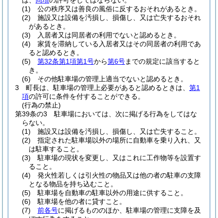
は、
同項
の許可をしてはならない。
(1)
公の秩序又は善良の風俗に反するおそれがあるとき。
(2)
施設又は設備を汚損し、損傷し、又は亡失するおそれ
があるとき。
(3)
入居者又は同居者の利用でないと認めるとき。
(4)
家賃を滞納している入居者又はその同居者の利用であ
ると認めるとき。
(5)
第32条第1項第1号
から
第6号
までの規定に該当すると
き。
(6)
その他駐車場の管理上適当でないと認めるとき。
3
町長は、駐車場の管理上必要があると認めるときは、
第1
項
の許可に条件を付することができる。
(行為の禁止)
第39条の3
駐車場においては、次に掲げる行為をしてはな
らない。
(1)
施設又は設備を汚損し、損傷し、又は亡失すること。
(2)
指定された駐車場以外の場所に自動車を乗り入れ、又
は駐車すること。
(3)
駐車場の現状を変更し、又はこれに工作物等を設置す
ること。
(4)
発火性若しくは引火性の物品又は他の者の駐車の支障
となる物品を持ち込むこと。
(5)
駐車場を自動車の駐車以外の用途に供すること。
(6)
駐車場を他の者に貸すこと。
(7)
前各号
に掲げるもののほか、駐車場の管理に支障を及