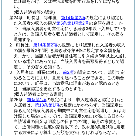
に迷惑をかけ、又は生活環境を乱す行為をしてはならな
い。
(収入超過者等の認定)
第24条
町長は、毎年度、
第14条第2項
の規定により認定し
た入居者の収入の額が
第5条第1項第2号
の金額を超え、か
つ、当該入居者が町営住宅に引き続き3年以上入居している
ときは、当該入居者を収入超過者として認定し、その旨を
通知する。
2
町長は、
第14条第2項
の規定により認定した入居者の収入
の額が最近2年間引き続き政令第9条に規定する金額を超
え、かつ、当該入居者が町営住宅に引き続き5年以上入居し
ている場合にあっては、当該入居者を高額所得者として認
定し、その旨を通知する。
3
入居者は、町長に対し、
前2項
の認定について、規則で定
めるところにより、意見を述べることができる。
この場合
において、町長は、当該意見に理由があると認めるとき
は、当該認定を更正するものとする。
(収入超過者に対する家賃)
第25条
前条第1項
の規定により、収入超過者と認定された
入居者は、
第13条第1項
の規定にかかわらず、当該認定に
係る期間
(当該入居者が期間中に町営住宅を返還し、又は明
け渡した場合にあっては、当該認定の効力が生じる日から
当該返還の日又は明渡しの日までの間)
、毎月の家賃とし
て、近傍同種の住宅の家賃以下で、政令第8条第2項に規定
する方法により算出した額を支払わなければならない。