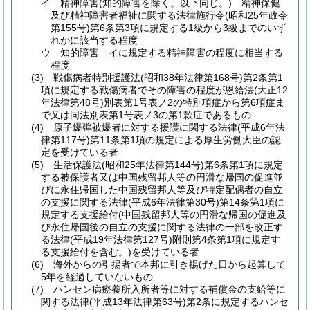
イ
精神障害
(知的障害を除く。以下同じ。)
精神保健
及び精神障害者福祉に関する法律施行令
(昭和25年政令
第155号)
第6条第3項に規定する1級から3級までのいず
れかに該当する程度
ウ
知的障害
イ
に規定する精神障害の程度に相当する
程度
(3)
戦傷病者特別援護法
(昭和38年法律第168号)
第2条第1
項に規定する戦傷病者でその障害の程度が恩給法
(大正12
年法律第48号)
別表第1号表ノ2の特別項症から第6項症ま
で又は同法別表第1号表ノ3の第1款症であるもの
(4)
原子爆弾被爆者に対する援護に関する法律
(平成6年法
律第117号)
第11条第1項の規定による厚生労働大臣の認
定を受けている者
(5)
生活保護法
(昭和25年法律第144号)
第6条第1項に規定
する被保護者又は中国残留邦人等の円滑な帰国の促進並
びに永住帰国した中国残留邦人等及び特定配偶者の自立
の支援に関する法律
(平成6年法律第30号)
第14条第1項に
規定する支援給付
(中国残留邦人等の円滑な帰国の促進及
び永住帰国後の自立の支援に関する法律の一部を改正す
る法律
(平成19年法律第127号)
附則第4条第1項に規定す
る支援給付を含む。)
を受けている者
(6)
海外からの引揚者で本邦に引き揚げた日から起算して
5年を経過していないもの
(7)
ハンセン病療養所入所者等に対する補償金の支給等に
関する法律
(平成13年法律第63号)
第2条に規定するハンセ