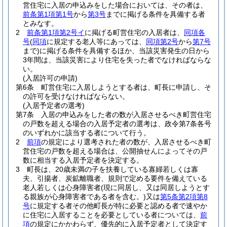
営住宅に入居の申込みをした場合においては、その者は、
前条第1項第1号
から
第3号
までに掲げる条件を具備する者
とみなす。
2
前条第1項第2号イ
に掲げる町営住宅の入居者は、
同項各
号
(
同項
に規定する老人等にあっては、
同項第2号
から
第7号
まで)
に掲げる条件を具備するほか、当該災害発生の日から
3年間は、当該災害により住宅を失った者でなければならな
い。
(入居許可の申請)
第6条
町営住宅に入居しようとする者は、町長に申請し、そ
の許可を受けなければならない。
(入居予定者の選考)
第7条
入居の申込みをした者の数が入居させるべき町営住宅
の戸数を超える場合の入居予定者の選考は、政令第7条各号
のいずれかに該当する者について行う。
2
前項
の規定により選考された者の数が、入居させるべき町
営住宅の戸数を超える場合は、公開抽せんによってその戸
数に相当する入居予定者を決定する。
3
町長は、20歳未満の子を扶養している寡婦若しくは寡
夫、引揚者、炭鉱離職者、規則で定める要件を備えている
老人若しくは心身障害者
(現に同居し、又は同居しようとす
る親族が心身障害者である者を含む。)
又は
第5条第2項第8
号
に規定する者その他町長が特に必要と認める者で速やか
に住宅に入居することを必要としている者については、
前
項
の規定にかかわらず、優先的に入居予定者として決定す