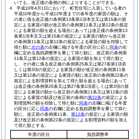
いても、改正後の条例の例によりすることができる。
4
平成10年4月1日において、町営住宅に入居している者の
平成10年度から平成12年度までの各年度の家賃の額は、そ
の者に係る改正後の条例第13条第1項本文又は第15条の規
定による家賃の額が改正前の条例第11条又は第12条の規定
による家賃の額を超える場合にあっては改正後の条例第13
条第1項本文又は第15条の規定による家賃の額から改正前
の条例第11条又は第12条の規定による家賃の額を控除して
得た額に
次の表
の左欄に掲げる年度の区分に応じ
同表
の右
欄に定める負担調整率を乗じて得た額に、改正前の条例第
11条又は第12条の規定による家賃の額を加えて得た額と
し、その者に係る改正後の条例第25条又は第27条第1項若
しくは第3項の規定による家賃の額が改正前の条例第11条
又は第12条の規定による家賃の額に改正前の条例第22条の
規定による割増賃料を加えて得た額を超える場合にあって
は改正後の条例第25条又は第27条第1項若しくは第3項の規
定による家賃の額から改正前の条例第11条又は第12条の規
定による家賃の額及び改正前の条例の
第22条
の規定による
割増賃料の額を控除して得た額に
同表
の左欄に掲げる年度
の区分に応じ
同表
の右欄に定める負担調整率を乗じて得た
額に、改正前の条例第11条、
第12条
の規定による家賃の額
及び改正前の条例第22条の規定による割増賃料の額を加え
て得た額とする。
年度の区分
負担調整率