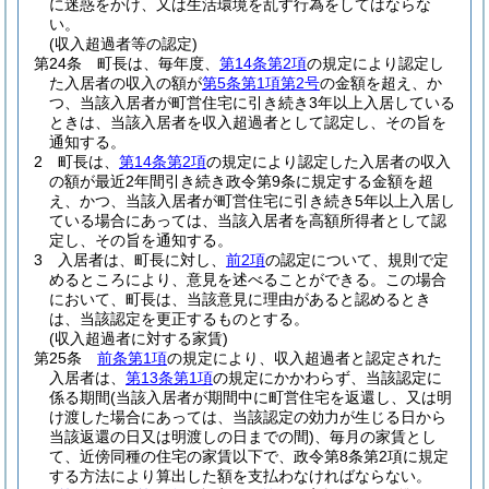
に迷惑をかけ、又は生活環境を乱す行為をしてはならな
い。
(収入超過者等の認定)
第24条
町長は、毎年度、
第14条第2項
の規定により認定し
た入居者の収入の額が
第5条第1項第2号
の金額を超え、か
つ、当該入居者が町営住宅に引き続き3年以上入居している
ときは、当該入居者を収入超過者として認定し、その旨を
通知する。
2
町長は、
第14条第2項
の規定により認定した入居者の収入
の額が最近2年間引き続き政令第9条に規定する金額を超
え、かつ、当該入居者が町営住宅に引き続き5年以上入居し
ている場合にあっては、当該入居者を高額所得者として認
定し、その旨を通知する。
3
入居者は、町長に対し、
前2項
の認定について、規則で定
めるところにより、意見を述べることができる。
この場合
において、町長は、当該意見に理由があると認めるとき
は、当該認定を更正するものとする。
(収入超過者に対する家賃)
第25条
前条第1項
の規定により、収入超過者と認定された
入居者は、
第13条第1項
の規定にかかわらず、当該認定に
係る期間
(当該入居者が期間中に町営住宅を返還し、又は明
け渡した場合にあっては、当該認定の効力が生じる日から
当該返還の日又は明渡しの日までの間)
、毎月の家賃とし
て、近傍同種の住宅の家賃以下で、政令第8条第2項に規定
する方法により算出した額を支払わなければならない。