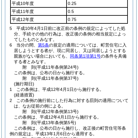
平成10年度
0.25
平成11年度
0.5
平成12年度
0.75
5
平成10年4月1日前に改正前の条例の規定によってした処
分、手続その他の行為は、改正後の条例の相当規定によっ
てしたものとみなす。
6
当分の間、
第5条
の規定の適用については、町営住宅に入
居しようとする者が、現に同居し、又は同居しようとする
親族がない場合においても、
同条第1項第1号
の条件を具備
する者とみなす。
附
則
(平成11年
条例第24号)
この条例は、公布の日から施行する。
附
則
(平成11年
条例第37号)
(施行期日)
1
この条例は、平成12年4月1日から施行する。
(経過措置)
2
この条例の施行前にした行為に対する罰則の適用について
は、なお従前の例による。
附
則
(平成12年
条例第13号)
この条例は、平成12年4月1日から施行する。
附
則
(平成13年
条例第5号)
この条例は、公布の日から施行し、改正後の町営住宅等条
例の規定は、平成13年1月6日から適用する。