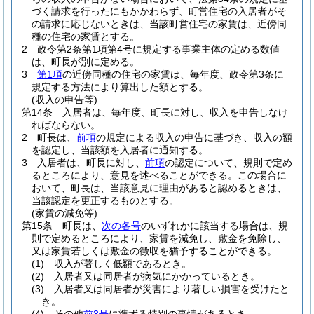
づく請求を行ったにもかかわらず、町営住宅の入居者がそ
の請求に応じないときは、当該町営住宅の家賃は、近傍同
種の住宅の家賃とする。
2
政令第2条第1項第4号に規定する事業主体の定める数値
は、町長が別に定める。
3
第1項
の近傍同種の住宅の家賃は、毎年度、政令第3条に
規定する方法により算出した額とする。
(収入の申告等)
第14条
入居者は、毎年度、町長に対し、収入を申告しなけ
ればならない。
2
町長は、
前項
の規定による収入の申告に基づき、収入の額
を認定し、当該額を入居者に通知する。
3
入居者は、町長に対し、
前項
の認定について、規則で定め
るところにより、意見を述べることができる。
この場合に
おいて、町長は、当該意見に理由があると認めるときは、
当該認定を更正するものとする。
(家賃の減免等)
第15条
町長は、
次の各号
のいずれかに該当する場合は、規
則で定めるところにより、家賃を減免し、敷金を免除し、
又は家賃若しくは敷金の徴収を猶予することができる。
(1)
収入が著しく低額であるとき。
(2)
入居者又は同居者が病気にかかっているとき。
(3)
入居者又は同居者が災害により著しい損害を受けたと
き。