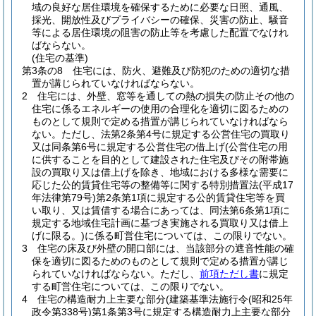
域の良好な居住環境を確保するために必要な日照、通風、
採光、開放性及びプライバシーの確保、災害の防止、騒音
等による居住環境の阻害の防止等を考慮した配置でなけれ
ばならない。
(住宅の基準)
第3条の8
住宅には、防火、避難及び防犯のための適切な措
置が講じられていなければならない。
2
住宅には、外壁、窓等を通しての熱の損失の防止その他の
住宅に係るエネルギーの使用の合理化を適切に図るための
ものとして規則で定める措置が講じられていなければなら
ない。
ただし、法第2条第4号に規定する公営住宅の買取り
又は同条第6号に規定する公営住宅の借上げ
(公営住宅の用
に供することを目的として建設された住宅及びその附帯施
設の買取り又は借上げを除き、地域における多様な需要に
応じた公的賃貸住宅等の整備等に関する特別措置法
(平成17
年法律第79号)
第2条第1項に規定する公的賃貸住宅等を買
い取り、又は賃借する場合にあっては、同法第6条第1項に
規定する地域住宅計画に基づき実施される買取り又は借上
げに限る。)
に係る町営住宅については、この限りでない。
3
住宅の床及び外壁の開口部には、当該部分の遮音性能の確
保を適切に図るためのものとして規則で定める措置が講じ
られていなければならない。
ただし、
前項ただし書
に規定
する町営住宅については、この限りでない。
4
住宅の構造耐力上主要な部分
(建築基準法施行令
(昭和25年
政令第338号)
第1条第3号に規定する構造耐力上主要な部分