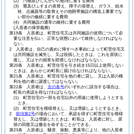
(2)
汚物及びじんかいの処理に要する費用
(3)
畳及びふすまの表替え、障子の張替え、ガラス、給水
栓、点滅器等の取替えその他附帯施設の構造上重要でな
い部分の修繕に要する費用
(4)
共同施設の通常の維持に要する費用
(入居者の保管義務)
第19条
入居者は、町営住宅又は共同施設の使用について必
要な注意を払い、正常な状態において維持しなければなら
ない。
2
入居者は、自己の責めに帰すべき事由によって町営住宅又
は共同施設を滅失し、又は毀損したときは、これを原状に
復し、又はその損害を賠償しなければならない。
第20条
入居者は、町営住宅を引き続き15日以上使用しない
ときは、あらかじめ町長に届け出なければならない。
第21条
入居者は、町営住宅を他の者に貸し、又は入居の権
利を他の者に譲渡してはならない。
第22条
入居者は、
次の各号
のいずれかに該当する場合は、
町長の承認を得なければならない。
(1)
町営住宅の一部を住宅以外の用途に使用しようとする
とき。
(2)
町営住宅を模様替えし、又は増築しようとするとき。
2
前項第2号
の場合において、承認を得ずに町営住宅を模様
替えし、又は増築したときは、町長は、入居者に対し、原
状の回復又は撤去を命ずることができる。
第23条
入居者は、騒音、振動、悪臭等により、他の入居者