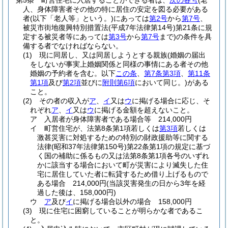
第5条
町営住宅に入居することができる者は、
次の各号
(老
人、身体障害者その他の特に居住の安定を図る必要がある
者
(以下「老人等」という。)
にあっては
第2号
から
第7号
、
被災市街地復興特別措置法
(平成7年法律第14号)
第21条に規
定する被災者等にあっては
第3号
から
第7号
まで)
の条件を具
備する者でなければならない。
(1)
現に同居し、又は同居しようとする親族
(婚姻の届出
をしないが事実上婚姻関係と同様の事情にある者その他
婚姻の予約者を含む。以下
この条
、
第7条第3項
、
第11条
第1項
及び
第2項
並びに
附則第6項
において同じ。)
がある
こと。
(2)
その者の収入が
ア
、
イ
又は
ウ
に掲げる場合に応じ、そ
れぞれ
ア
、
イ
又は
ウ
に掲げる金額を超えないこと。
ア
入居者が身体障害者である場合等 214,000円
イ
町営住宅が、法第8条第1項若しくは
第3項
若しくは
激甚災害に対処するための特別の財政援助等に関する
法律
(昭和37年法律第150号)
第22条第1項の規定に基づ
く国の補助に係るもの又は法第8条第1項各号のいずれ
かに該当する場合において町が災害により滅失した住
宅に居住していた者に転貸するため借り上げるもので
ある場合 214,000円
(当該災害発生の日から3年を経
過した後は、158,000円)
ウ
ア
及び
イ
に掲げる場合以外の場合 158,000円
(3)
現に住宅に困窮していることが明らかな者であるこ
と。