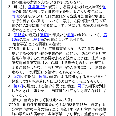
種の住宅の家賃を支払わなければならない。
2
町長は、
前条第1項
の規定による請求を受けた入居者が
同
項
の期限が到来しても町営住宅を明け渡さない場合には、
同項
の期限が到来した日の翌日から当該町営住宅の明渡し
を行う日までの期間について、毎月、近傍同種の住宅の家
賃の額の2倍に相当する額以下で、別に定める額の金銭を徴
収することができる。
3
第15条
の規定は
第1項
の家賃及び
前項
の金銭について、
第
16条
の規定は
第1項
の家賃について準用する。
(建替事業による明渡しの請求)
第28条
町長は、町営住宅建替事業のうち法第2条第15号に
規定する公営住宅建替事業の施行に伴い、現に存する町営
住宅を除却するため必要があると認めるときは、法第37条
第6項
(同条第7項において準用する場合を含む。)
の規定に
よる通知をした後、当該町営住宅の入居者に対し、期限を
定めて、その明渡しを請求するものとする。
2
前項
の期限は、
同項
の規定による請求をする日の翌日から
起算して3月を経過した日以後の日でなければならない。
3
第1項
の規定による請求を受けた者は、
同項
の期限が到来
したときは、速やかに、当該町営住宅を明け渡さなければ
ならない。
(新たに整備される町営住宅への入居)
第29条
町営住宅建替事業のうち法第2条第15号に規定する
公営住宅建替事業の施行により除却すべき町営住宅の除却
前の最終の入居者が、当該事業により新たに整備される町