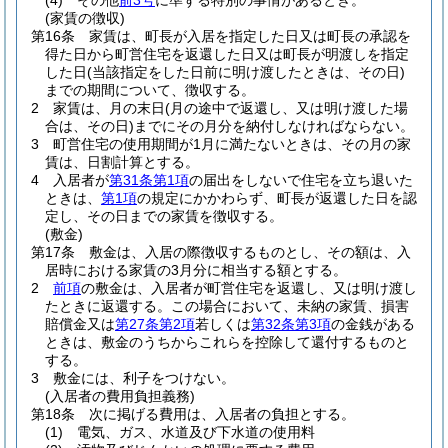
(4)
その他
前3号
に準ずる特別の事情があるとき。
(家賃の徴収)
第16条
家賃は、町長が入居を指定した日又は町長の承認を
得た日から町営住宅を返還した日又は町長が明渡しを指定
した日
(当該指定をした日前に明け渡したときは、その日)
までの期間について、徴収する。
2
家賃は、月の末日
(月の途中で返還し、又は明け渡した場
合は、その日)
までにその月分を納付しなければならない。
3
町営住宅の使用期間が1月に満たないときは、その月の家
賃は、日割計算とする。
4
入居者が
第31条第1項
の届出をしないで住宅を立ち退いた
ときは、
第1項
の規定にかかわらず、町長が返還した日を認
定し、その日までの家賃を徴収する。
(敷金)
第17条
敷金は、入居の際徴収するものとし、その額は、入
居時における家賃の3月分に相当する額とする。
2
前項
の敷金は、入居者が町営住宅を返還し、又は明け渡し
たときに返還する。
この場合において、未納の家賃、損害
賠償金又は
第27条第2項
若しくは
第32条第3項
の金銭がある
ときは、敷金のうちからこれらを控除して還付するものと
する。
3
敷金には、利子をつけない。
(入居者の費用負担義務)
第18条
次に掲げる費用は、入居者の負担とする。
(1)
電気、ガス、水道及び下水道の使用料