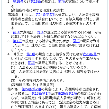
2
第15条
及び
第16条
の規定は、
前項
の家賃について準用す
る。
(高額所得者に対する明渡しの請求)
第26条
町長は、
第24条第2項
の規定により、入居者を高額
所得者と認定した場合においては、当該入居者に対し、期
限を定めて、当該町営住宅の明渡しを請求するものとす
る。
2
前項
の期限は、
同項
の規定による請求をする日の翌日から
起算して6月を経過した日以後の日でなければならない。
3
第1項
の規定による請求を受けた者は、
同項
の期限が到来
したときは、速やかに、当該町営住宅を明け渡さなければ
ならない。
4
町長は、
第1項
の規定による請求を受けた者が
次の各号
の
いずれかに該当する場合において、その者から申出があっ
たときは、
同項
の期限を延長することができる。
(1)
入居者又は同居者が病気にかかっているとき。
(2)
入居者又は同居者が災害により著しい損害を受けたと
き。
(3)
その他特別の事情があるとき。
(高額所得者に対する家賃等)
第27条
第24条第2項
の規定により、高額所得者と認定され
た入居者は、
第13条第1項
及び
第25条第1項
の規定にかかわ
らず、当該認定に係る期間
(当該入居者が期間中に町営住宅
を明け渡した場合にあっては、当該認定の効力が生じる日
から当該明渡しの日までの間)
、毎月の家賃として、近傍同