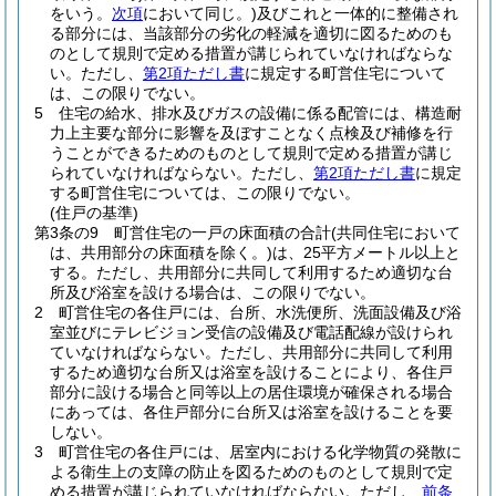
をいう。
次項
において同じ。)
及びこれと一体的に整備され
る部分には、当該部分の劣化の軽減を適切に図るためのも
のとして規則で定める措置が講じられていなければならな
い。
ただし、
第2項ただし書
に規定する町営住宅について
は、この限りでない。
5
住宅の給水、排水及びガスの設備に係る配管には、構造耐
力上主要な部分に影響を及ぼすことなく点検及び補修を行
うことができるためのものとして規則で定める措置が講じ
られていなければならない。
ただし、
第2項ただし書
に規定
する町営住宅については、この限りでない。
(住戸の基準)
第3条の9
町営住宅の一戸の床面積の合計
(共同住宅において
は、共用部分の床面積を除く。)
は、25平方メートル以上と
する。
ただし、共用部分に共同して利用するため適切な台
所及び浴室を設ける場合は、この限りでない。
2
町営住宅の各住戸には、台所、水洗便所、洗面設備及び浴
室並びにテレビジョン受信の設備及び電話配線が設けられ
ていなければならない。
ただし、共用部分に共同して利用
するため適切な台所又は浴室を設けることにより、各住戸
部分に設ける場合と同等以上の居住環境が確保される場合
にあっては、各住戸部分に台所又は浴室を設けることを要
しない。
3
町営住宅の各住戸には、居室内における化学物質の発散に
よる衛生上の支障の防止を図るためのものとして規則で定
める措置が講じられていなければならない。
ただし、
前条