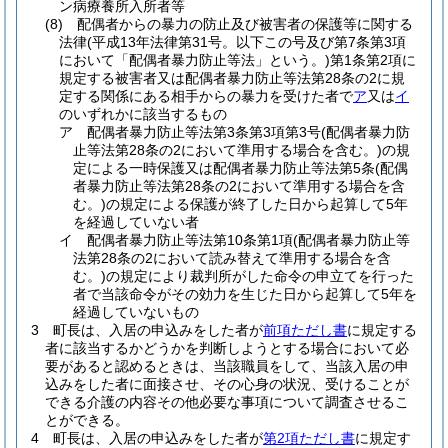
ン病療養所入所者等
(8)
配偶者からの暴力の防止及び被害者の保護等に関する
法律
(平成13年法律第31号。以下この号及び第7条第3項
において「配偶者暴力防止等法」という。)
第1条第2項に
規定する被害者又は配偶者暴力防止等法第28条の2に規
定する関係にある相手からの暴力を受けた者で
ア
又は
イ
のいずれかに該当するもの
ア
配偶者暴力防止等法第3条第3項第3号
(配偶者暴力防
止等法第28条の2において準用する場合を含む。)
の規
定による一時保護又は配偶者暴力防止等法第5条
(配偶
者暴力防止等法第28条の2において準用する場合を含
む。)
の規定による保護が終了した日から起算して5年
を経過していない者
イ
配偶者暴力防止等法第10条第1項
(配偶者暴力防止等
法第28条の2において読み替えて準用する場合を含
む。)
の規定により裁判所がした命令の申立てを行った
者で当該命令がその効力を生じた日から起算して5年を
経過していないもの
3
町長は、入居の申込みをした者が
前項ただし書
に規定する
者に該当するかどうかを判断しようとする場合において必
要があると認めるときは、当該職員をして、当該入居の申
込みをした者に面接させ、その心身の状況、受けることが
できる介護の内容その他必要な事項について調査させるこ
とができる。
4
町長は、入居の申込みをした者が
第2項ただし書
に規定す