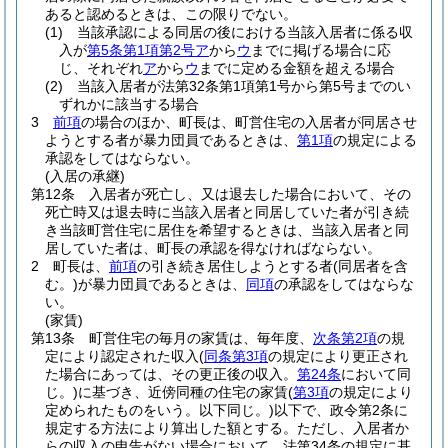
あると認めるときは、この限りでない。
(1)
当該承認による同居の後における当該入居者に係る収
入が
第5条第1項第2号ア
から
ウ
までに掲げる場合に応
じ、それぞれ
ア
から
ウ
までに定める金額を超える場合
(2)
当該入居者が法第32条第1項第1号から第5号までのい
ずれかに該当する場合
3
前項
の場合のほか、町長は、町営住宅の入居者が同居させ
ようとする者が暴力団員であるときは、
第1項
の規定による
承認をしてはならない。
(入居の承継)
第12条
入居者が死亡し、又は退去した場合において、その
死亡時又は退去時に当該入居者と同居していた者が引き続
き当該町営住宅に居住を希望するときは、当該入居者と同
居していた者は、町長の承認を得なければならない。
2
町長は、
前項
の引き続き居住しようとする者
(同居者を含
む。)
が暴力団員であるときは、
同項
の承認をしてはならな
い。
(家賃)
第13条
町営住宅の毎月の家賃は、毎年度、
次条第2項
の規
定により認定された収入
(
同条第3項
の規定により更正され
た場合にあっては、その更正後の収入。
第24条
において同
じ。)
に基づき、近傍同種の住宅の家賃
(
第3項
の規定により
定められたものをいう。以下同じ。)
以下で、政令第2条に
規定する方法により算出した額とする。
ただし、入居者か
らの収入の申告がない場合において、法第34条の規定に基