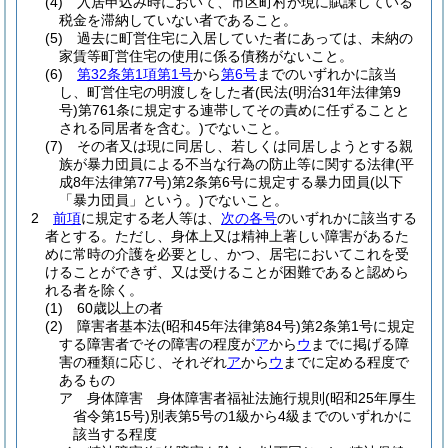
(4)
入居申込み時において、市区町村が現に賦課している
税金を滞納していない者であること。
(5)
過去に町営住宅に入居していた者にあっては、未納の
家賃等町営住宅の使用に係る債務がないこと。
(6)
第32条第1項第1号
から
第6号
までのいずれかに該当
し、町営住宅の明渡しをした者
(民法
(明治31年法律第9
号)
第761条に規定する連帯してその責めに任ずることと
される同居者を含む。)
でないこと。
(7)
その者又は現に同居し、若しくは同居しようとする親
族が暴力団員による不当な行為の防止等に関する法律
(平
成8年法律第77号)
第2条第6号に規定する暴力団員
(以下
「暴力団員」という。)
でないこと。
2
前項
に規定する老人等は、
次の各号
のいずれかに該当する
者とする。
ただし、身体上又は精神上著しい障害があるた
めに常時の介護を必要とし、かつ、居宅においてこれを受
けることができず、又は受けることが困難であると認めら
れる者を除く。
(1)
60歳以上の者
(2)
障害者基本法
(昭和45年法律第84号)
第2条第1号に規定
する障害者でその障害の程度が
ア
から
ウ
までに掲げる障
害の種類に応じ、それぞれ
ア
から
ウ
までに定める程度で
あるもの
ア
身体障害 身体障害者福祉法施行規則
(昭和25年厚生
省令第15号)
別表第5号の1級から4級までのいずれかに
該当する程度