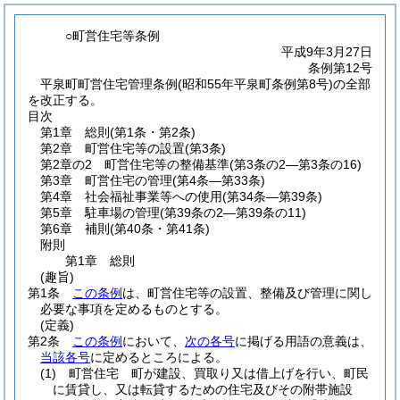
○町営住宅等条例
平成9年3月27日
条例第12号
平泉町町営住宅管理条例(昭和55年平泉町条例第8号)の全部
を改正する。
目次
第1章
総則
(第1条・第2条)
第2章
町営住宅等の設置
(第3条)
第2章の2
町営住宅等の整備基準
(第3条の2―第3条の16)
第3章
町営住宅の管理
(第4条―第33条)
第4章
社会福祉事業等への使用
(第34条―第39条)
第5章
駐車場の管理
(第39条の2―第39条の11)
第6章
補則
(第40条・第41条)
附則
第1章
総則
(趣旨)
第1条
この条例
は、町営住宅等の設置、整備及び管理に関し
必要な事項を定めるものとする。
(定義)
第2条
この条例
において、
次の各号
に掲げる用語の意義は、
当該各号
に定めるところによる。
(1)
町営住宅 町が建設、買取り又は借上げを行い、町民
に賃貸し、又は転貸するための住宅及びその附帯施設