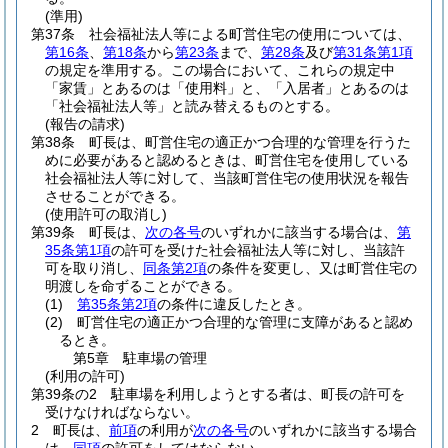
(準用)
第37条
社会福祉法人等による町営住宅の使用については、
第16条
、
第18条
から
第23条
まで、
第28条
及び
第31条第1項
の規定を準用する。
この場合において、これらの規定中
「家賃」とあるのは「使用料」と、「入居者」とあるのは
「社会福祉法人等」と読み替えるものとする。
(報告の請求)
第38条
町長は、町営住宅の適正かつ合理的な管理を行うた
めに必要があると認めるときは、町営住宅を使用している
社会福祉法人等に対して、当該町営住宅の使用状況を報告
させることができる。
(使用許可の取消し)
第39条
町長は、
次の各号
のいずれかに該当する場合は、
第
35条第1項
の許可を受けた社会福祉法人等に対し、当該許
可を取り消し、
同条第2項
の条件を変更し、又は町営住宅の
明渡しを命ずることができる。
(1)
第35条第2項
の条件に違反したとき。
(2)
町営住宅の適正かつ合理的な管理に支障があると認め
るとき。
第5章
駐車場の管理
(利用の許可)
第39条の2
駐車場を利用しようとする者は、町長の許可を
受けなければならない。
2
町長は、
前項
の利用が
次の各号
のいずれかに該当する場合