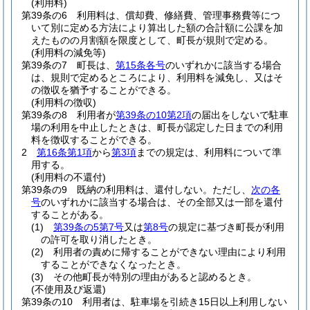
(利用料)
第39条の6
利用料は、償却費、修繕費、管理事務費等につ
いて別に定める方法により算出した額の合計額に公課を加
えたものの月割額を限度として、町長が規則で定める。
(利用料の減免等)
第39条の7
町長は、
第15条各号
のいずれかに該当する場合
は、規則で定めるところにより、利用料を減免し、又はそ
の徴収を猶予することができる。
(利用料の徴収)
第39条の8
利用者が
第39条の10第2項
の届出をしないで駐車
場の利用を中止したときは、町長が認定した日までの利用
料を徴収することができる。
2
第16条第1項
から
第3項
までの規定は、利用料について準
用する。
(利用料の不還付)
第39条の9
既納の利用料は、還付しない。
ただし、
次の各
号
のいずれかに該当する場合は、その全部又は一部を還付
することがある。
(1)
第39条の5第7号
又は
第8号
の規定に基づき町長が利用
の許可を取り消したとき。
(2)
利用者の責めに帰することができない理由により利用
することができなくなったとき。
(3)
その他町長が特別の理由があると認めるとき。
(不使用及び返還)
第39条の10
利用者は、駐車場を引続き15日以上利用しない