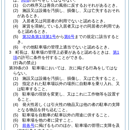
は、
同項
の許可をしてはならない。
(1)
公の秩序又は善良の風俗に反するおそれがあるとき。
(2)
施設又は設備を汚損し、損傷し、又は亡失するおそれ
があるとき。
(3)
入居者又は同居者の利用でないと認めるとき。
(4)
家賃を滞納している入居者又はその同居者の利用であ
ると認めるとき。
(5)
第32条第1項第1号
から
第6号
までの規定に該当すると
き。
(6)
その他駐車場の管理上適当でないと認めるとき。
3
町長は、駐車場の管理上必要があると認めるときは、
第1
項
の許可に条件を付することができる。
(行為の禁止)
第39条の3
駐車場においては、次に掲げる行為をしてはな
らない。
(1)
施設又は設備を汚損し、損傷し、又は亡失すること。
(2)
指定された駐車場以外の場所に自動車を乗り入れ、又
は駐車すること。
(3)
駐車場の現状を変更し、又はこれに工作物等を設置す
ること。
(4)
発火性若しくは引火性の物品又は他の者の駐車の支障
となる物品を持ち込むこと。
(5)
駐車場を自動車の駐車以外の用途に供すること。
(6)
駐車場を他の者に貸すこと。
(7)
前各号
に掲げるもののほか、駐車場の管理に支障を及