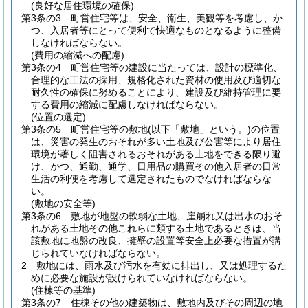
(良好な居住環境の確保)
第3条の3
町営住宅等は、安全、衛生、美観等を考慮し、か
つ、入居者等にとって便利で快適なものとなるように整備
しなければならない。
(費用の縮減への配慮)
第3条の4
町営住宅等の建設に当たっては、設計の標準化、
合理的な工法の採用、規格化された資材の使用及び適切な
耐久性の確保に努めることにより、建設及び維持管理に要
する費用の縮減に配慮しなければならない。
(位置の選定)
第3条の5
町営住宅等の敷地
(以下「敷地」という。)
の位置
は、災害の発生のおそれが多い土地及び公害等により居住
環境が著しく阻害されるおそれがある土地をできる限り避
け、かつ、通勤、通学、日用品の購買その他入居者の日常
生活の利便を考慮して選定されたものでなければならな
い。
(敷地の安全等)
第3条の6
敷地が地盤の軟弱な土地、崖崩れ又は出水のおそ
れがある土地その他これらに類する土地であるときは、当
該敷地に地盤の改良、擁壁の設置等安全上必要な措置が講
じられていなければならない。
2
敷地には、雨水及び汚水を有効に排出し、又は処理するた
めに必要な施設が設けられていなければならない。
(住棟等の基準)
第3条の7
住棟その他の建築物は、敷地内及びその周辺の地