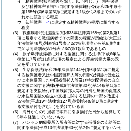
イ
精神障害
(知的障害を除く。以下同じ。)
精神保健
及び精神障害者福祉に関する法律施行令
(昭和25年政令
第155号)
第6条第3項に規定する1級から3級までのいず
れかに該当する程度
ウ
知的障害
イ
に規定する精神障害の程度に相当する
程度
(3)
戦傷病者特別援護法
(昭和38年法律第168号)
第2条第1
項に規定する戦傷病者でその障害の程度が恩給法
(大正12
年法律第48号)
別表第1号表ノ2の特別項症から第6項症ま
で又は同法別表第1号表ノ3の第1款症であるもの
(4)
原子爆弾被爆者に対する援護に関する法律
(平成6年法
律第117号)
第11条第1項の規定による厚生労働大臣の認
定を受けている者
(5)
生活保護法
(昭和25年法律第144号)
第6条第1項に規定
する被保護者又は中国残留邦人等の円滑な帰国の促進並
びに永住帰国した中国残留邦人等及び特定配偶者の自立
の支援に関する法律
(平成6年法律第30号)
第14条第1項に
規定する支援給付
(中国残留邦人等の円滑な帰国の促進及
び永住帰国後の自立の支援に関する法律の一部を改正す
る法律
(平成19年法律第127号)
附則第4条第1項に規定す
る支援給付を含む。)
を受けている者
(6)
海外からの引揚者で本邦に引き揚げた日から起算して
5年を経過していないもの
(7)
ハンセン病療養所入所者等に対する補償金の支給等に
関する法律
(平成13年法律第63号)
第2条に規定するハンセ