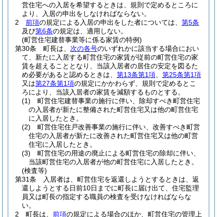
営住宅への入居を希望するときは、規則で定めるところに
より、入居の申出をしなければならない。
2
前項
の規定による入居の申出をした者については、
第5条
及び
第6条
の規定は、適用しない。
(町営住宅建替事業等に係る家賃の特例)
第30条
町長は、
次の各号
のいずれかに該当する場合におい
て、新たに入居する町営住宅の家賃が従前の町営住宅の家
賃を超えることとなり、当該入居者の居住の安定を図るた
め必要があると認めるときは、
第13条第1項
、
第25条第1項
又は
第27条第1項
の規定にかかわらず、規則で定めるとこ
ろにより、当該入居者の家賃を減額するものとする。
(1)
町営住宅建替事業の施行に伴い、除却すべき町営住宅
の入居者が新たに整備された町営住宅又は他の町営住宅
に入居したとき。
(2)
町営住宅住戸改善事業の施行に伴い、改善すべき町営
住宅の入居者が新たに改善された町営住宅又は他の町営
住宅に入居したとき。
(3)
町営住宅の用途の廃止による町営住宅の除却に伴い、
当該町営住宅の入居者が他の町営住宅に入居したとき。
(検査等)
第31条
入居者は、町営住宅を返還しようとするときは、返
還しようとする日前10日までに町長に届け出て、住宅監理
員又は町長の指定する職員の検査を受けなければならな
い。
2
町長は、
前項
の規定による場合のほか、町営住宅の管理上