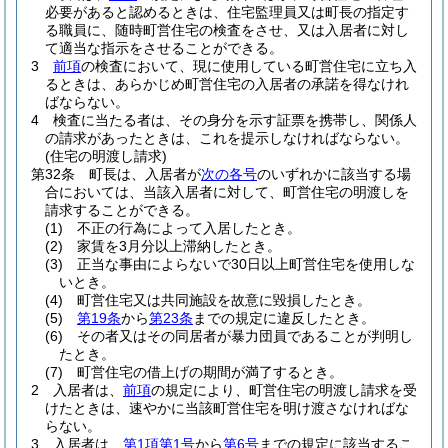
必要があると認めるときは、住宅監理員又は町長の指定す
る職員に、随時町営住宅の検査をさせ、又は入居者に対し
て適当な指示をさせることができる。
3
前項
の検査において、現に使用している町営住宅に立ち入
るときは、あらかじめ町営住宅の入居者の承諾を得なけれ
ばならない。
4
検査に当たる者は、その身分を示す証票を携帯し、関係人
の請求があったときは、これを提示しなければならない。
(住宅の明渡し請求)
第32条
町長は、入居者が
次の各号
のいずれかに該当する場
合においては、当該入居者に対して、町営住宅の明渡しを
請求することができる。
(1)
不正の行為によって入居したとき。
(2)
家賃を3月分以上滞納したとき。
(3)
正当な事由によらないで30日以上町営住宅を使用しな
いとき。
(4)
町営住宅又は共同施設を故意に毀損したとき。
(5)
第19条
から
第23条
までの規定に違反したとき。
(6)
その者又はその同居者が暴力団員であることが判明し
たとき。
(7)
町営住宅の借上げの期間が満了するとき。
2
入居者は、
前項
の規定により、町営住宅の明渡し請求を受
けたときは、速やかに当該町営住宅を明け渡さなければな
らない。
3
入居者は、
第1項第1号
から
第6号
までの規定に該当するこ