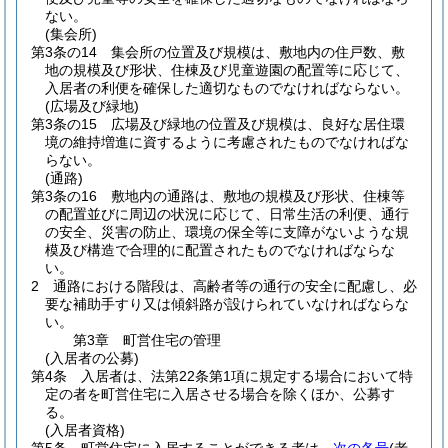
ない。
(集会所)
第3条の14
集会所の位置及び規模は、敷地内の住戸数、敷
地の規模及び形状、住棟及び児童遊園の配置等に応じて、
入居者の利便を確保した適切なものでなければならない。
(広場及び緑地)
第3条の15
広場及び緑地の位置及び規模は、良好な居住環
境の維持増進に資するように考慮されたものでなければな
らない。
(通路)
第3条の16
敷地内の通路は、敷地の規模及び形状、住棟等
の配置並びに周辺の状況に応じて、日常生活の利便、通行
の安全、災害の防止、環境の保全等に支障がないような規
模及び構造で合理的に配置されたものでなければならな
い。
2
通路における階段は、高齢者等の通行の安全に配慮し、必
要な補助手すり又は傾斜路が設けられていなければならな
い。
第3章
町営住宅の管理
(入居者の公募)
第4条
入居者は、法第22条第1項に規定する場合において特
定の者を町営住宅に入居させる場合を除くほか、公募す
る。
(入居者資格)