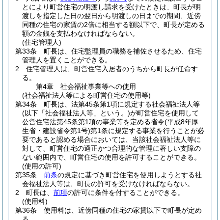
とにより町営住宅の明渡し請求を受けたときは、町長が明
渡しを指定した日の翌日から明渡しの日までの期間、近傍
同種の住宅の家賃の2倍に相当する額以下で、町長が定める
額の金銭を支払わなければならない。
(住宅管理人)
第33条
町長は、住宅監理員の職務を補佐させるため、住宅
管理人を置くことができる。
2
住宅管理人は、町営住宅入居者のうちから町長が任命す
る。
第4章
社会福祉事業等への使用
(社会福祉法人等による町営住宅の使用等)
第34条
町長は、法第45条第1項に規定する社会福祉法人等
(以下「社会福祉法人等」という。)
が町営住宅を使用して
公営住宅法第45条第1項の事業等を定める省令
(平成8年厚
生省・建設省令第1号)
第1条に規定する事業を行うことが必
要であると認める場合においては、当該社会福祉法人等に
対して、町営住宅の適正かつ合理的な管理に著しい支障の
ない範囲内で、町営住宅の使用を許可することができる。
(使用の許可)
第35条
前条
の規定に基づき町営住宅を使用しようとする社
会福祉法人等は、町長の許可を受けなければならない。
2
町長は、
前項
の許可に条件を付することができる。
(使用料)
第36条
使用料は、近傍同種の住宅の家賃以下で町長が定め
る。