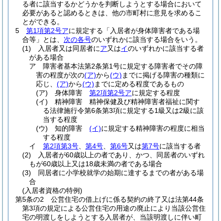
る者に該当するかどうかを判断しようとする場合において
必要があると認めるときは、他の市町村に意見を求めるこ
とができる。
5
第1項第2号ア
に規定する「入居者が身体障害者である場
合等」とは、
次の各号
のいずれかに該当する場合をいう。
(1)
入居者又は同居者に
ア
又は
イ
のいずれかに該当する者
がある場合
ア
障害者基本法第2条第1号に規定する障害者でその障
害の程度が次の
(ア)
から
(ウ)
までに掲げる障害の種類に
応じ、
(ア)
から
(ウ)
までに定める程度であるもの
(ア)
身体障害
第2項第2号ア
に規定する程度
(イ)
精神障害 精神保健及び精神障害者福祉に関す
る法律施行令第6条第3項に規定する1級又は2級に該
当する程度
(ウ)
知的障害
(イ)
に規定する精神障害の程度に相当
する程度
イ
第2項第3号
、
第4号
、
第6号
又は
第7号
に該当する者
(2)
入居者が60歳以上の者であり、かつ、同居者のいずれ
もが60歳以上又は18歳未満の者である場合
(3)
同居者に小学校就学の始期に達するまでの者がある場
合
(入居者資格の特例)
第5条の2
公営住宅の借上げに係る契約の終了又は法第44条
第3項の規定による公営住宅の用途の廃止により当該公営住
宅の明渡しをしようとする入居者が、当該明渡しに伴い町