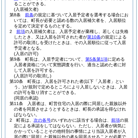
ることができる。
(入居補欠者)
第8条
前条
の規定に基づいて入居予定者を選考する場合にお
いては、町長が必要と認める数の入居補欠者を、入居順位
を定めて決定するものとする。
2
前項
の入居補欠者は、入居予定者が棄権し、若しくは失格
したとき、又は入居を許可された者が
第10条
の規定による
許可の取消しを受けたときは、その入居順位に従って入居
予定者となる。
(入居の許可)
第9条
町長は、入居予定者について、
第5条第1項
に定める
入居者資格について実態調査を行い、適当と認めた者に対
して入居を許可する。
(入居許可の取消し)
第10条
町長は、入居を許可された者
(以下「入居者」とい
う。)
が規則で定めるところにより入居しないときは、入居
の許可を取り消すことができる。
(同居の承認)
第11条
入居者は、町営住宅の入居の際に同居した親族以外
の者を同居させようとするときは、町長の承認を得なけれ
ばならない。
2
町長は、
次の各号
のいずれかに該当する場合は、
前項
の規
定による承認をしてはならない。
ただし、入居者が病気に
かかっていることその他特別の事情により当該入居者が入
居の際に同居した親族以外の者を同居させることが必要で