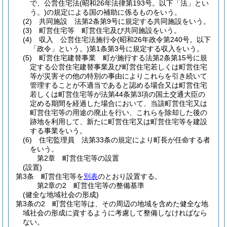
で、公営住宅法
(昭和26年法律第193号。以下「法」とい
う。)
の規定による国の補助に係るものをいう。
(2)
共同施設 法第2条第9号に規定する共同施設をいう。
(3)
町営住宅等 町営住宅及び共同施設をいう。
(4)
収入 公営住宅法施行令
(昭和26年政令第240号。以下
「政令」という。)
第1条第3号に規定する収入をいう。
(5)
町営住宅建替事業 町が施行する法第2条第15号に規
定する公営住宅建替事業及び町営住宅若しくは町営住宅
等が災害その他の特別の事由によりこれらを引き続いて
管理することが不適当であると認める場合又は町営住宅
若しくは町営住宅等が法第44条第3項の国土交通大臣の
定める期間を経過した場合において、当該町営住宅又は
町営住宅等の用途の廃止を行い、これらを除却した後の
跡地を利用して、新たに町営住宅又は町営住宅等を建設
する事業をいう。
(6)
住宅監理員 法第33条の規定により町長が任命する者
をいう。
第2章
町営住宅等の設置
(設置)
第3条
町営住宅等を
別表
のとおり設置する。
第2章の2
町営住宅等の整備基準
(健全な地域社会の形成)
第3条の2
町営住宅等は、その周辺の地域を含めた健全な地
域社会の形成に資するように考慮して整備しなければなら
ない。