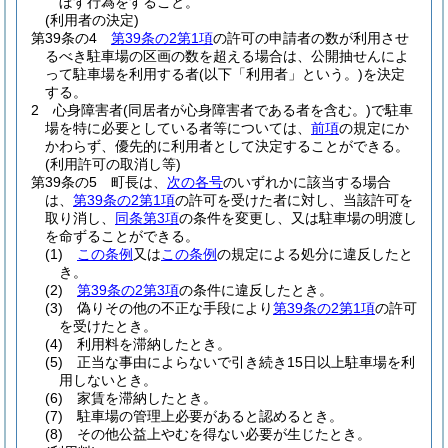
ぼす行為をすること。
(利用者の決定)
第39条の4
第39条の2第1項
の許可の申請者の数が利用させ
るべき駐車場の区画の数を超える場合は、公開抽せんによ
って駐車場を利用する者
(以下「利用者」という。)
を決定
する。
2
心身障害者
(同居者が心身障害者である者を含む。)
で駐車
場を特に必要としている者等については、
前項
の規定にか
かわらず、優先的に利用者として決定することができる。
(利用許可の取消し等)
第39条の5
町長は、
次の各号
のいずれかに該当する場合
は、
第39条の2第1項
の許可を受けた者に対し、当該許可を
取り消し、
同条第3項
の条件を変更し、又は駐車場の明渡し
を命ずることができる。
(1)
この条例
又は
この条例
の規定による処分に違反したと
き。
(2)
第39条の2第3項
の条件に違反したとき。
(3)
偽りその他の不正な手段により
第39条の2第1項
の許可
を受けたとき。
(4)
利用料を滞納したとき。
(5)
正当な事由によらないで引き続き15日以上駐車場を利
用しないとき。
(6)
家賃を滞納したとき。
(7)
駐車場の管理上必要があると認めるとき。
(8)
その他公益上やむを得ない必要が生じたとき。