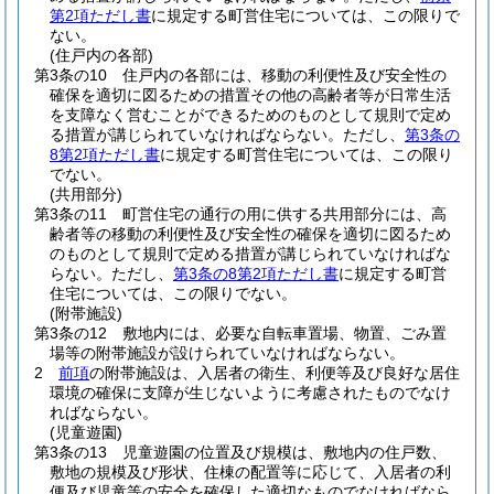
第2項ただし書
に規定する町営住宅については、この限りで
ない。
(住戸内の各部)
第3条の10
住戸内の各部には、移動の利便性及び安全性の
確保を適切に図るための措置その他の高齢者等が日常生活
を支障なく営むことができるためのものとして規則で定め
る措置が講じられていなければならない。
ただし、
第3条の
8第2項ただし書
に規定する町営住宅については、この限り
でない。
(共用部分)
第3条の11
町営住宅の通行の用に供する共用部分には、高
齢者等の移動の利便性及び安全性の確保を適切に図るため
のものとして規則で定める措置が講じられていなければな
らない。
ただし、
第3条の8第2項ただし書
に規定する町営
住宅については、この限りでない。
(附帯施設)
第3条の12
敷地内には、必要な自転車置場、物置、ごみ置
場等の附帯施設が設けられていなければならない。
2
前項
の附帯施設は、入居者の衛生、利便等及び良好な居住
環境の確保に支障が生じないように考慮されたものでなけ
ればならない。
(児童遊園)
第3条の13
児童遊園の位置及び規模は、敷地内の住戸数、
敷地の規模及び形状、住棟の配置等に応じて、入居者の利
便及び児童等の安全を確保した適切なものでなければなら