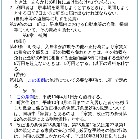
ときは、あらかじめ町長に届け出なければならない。
2
利用者は、駐車場を返還しようとするときは、返還しよう
とする日前7日までに町長に届け出なければならない。
(自動車等の盗難等に対する免責)
第39条の11
町は、駐車場内における自動車等の盗難、損傷
等について、その責めを負わない。
第6章
補則
(罰則)
第40条
町長は、入居者が詐欺その他不正行為により家賃又
は敷金の全部又は一部の徴収を免れたときは、その徴収を
免れた金額の5倍に相当する金額
(当該5倍に相当する金額が
5万円を超えないときは、5万円とする。)
以下の過料を科す
る。
(委任)
第41条
この条例
の施行について必要な事項は、規則で定め
る。
附
則
1
この条例
は、平成10年4月1日から施行する。
2
町営住宅に、平成10年3月31日までに入居した者から徴収
した敷金に係る改正後の条例第17条第2項の規定について
は、同項中「家賃」とあるのは、「家賃、改正前の条例第
22条の規定による割増賃料」とする。
3
改正後の条例第13条第1項、第25条第1項又は第27条第1
項の規定による家賃の決定に関し必要な手続その他の行為
は、同項の規定にかかわらず、平成10年3月31日以前にお