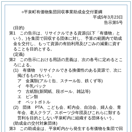
○平泉町有価物集団回収事業助成金交付要綱
平成5年3月23日
告示第5号
(目的)
第1 この告示は、リサイクルできる資源
(以下「有価物」と
いう。)
を集団で回収する団体に対し、予算の範囲内で助成
金を交付し、もって資源の有効利用及びごみの減量に資す
ることを目的とする。
(定義)
第2 この告示における用語の意義は、次の各号に定めるとこ
ろによる。
(1)
有価物 リサイクルできる換価性のある資源で、次に
掲げるものをいう。
ア 金属類
(アルミ缶、スチール缶、鉄くず等)
イ 牛乳パック
ウ 古紙類
(新聞紙、段ボール、雑誌等)
エ ビン類
オ ペットボトル
(2)
団体 PTA、こども会、町内会、自治会、婦人会、青
年会、老人クラブ、スポーツ少年団及びこれらに類する
営利を目的としない平泉町内に組織する団体をいう。
(助成金の交付対象団体)
第3 この助成金は、平泉町内から発生する有価物を集団で回