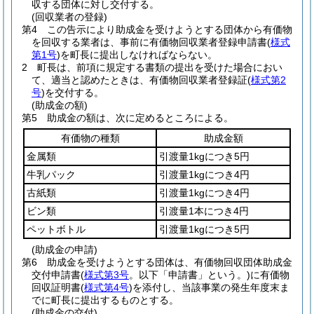
収する団体に対し交付する。
(回収業者の登録)
第4 この告示により助成金を受けようとする団体から有価物
を回収する業者は、事前に有価物回収業者登録申請書
(
様式
第1号
)
を町長に提出しなければならない。
2 町長は、前項に規定する書類の提出を受けた場合におい
て、適当と認めたときは、有価物回収業者登録証
(
様式第2
号
)
を交付する。
(助成金の額)
第5 助成金の額は、次に定めるところによる。
有価物の種類
助成金額
金属類
引渡量1kgにつき5円
牛乳パック
引渡量1kgにつき4円
古紙類
引渡量1kgにつき4円
ビン類
引渡量1本につき4円
ペットボトル
引渡量1kgにつき5円
(助成金の申請)
第6 助成金を受けようとする団体は、有価物回収団体助成金
交付申請書
(
様式第3号
。以下「申請書」という。)
に有価物
回収証明書
(
様式第4号
)
を添付し、当該事業の発生年度末ま
でに町長に提出するものとする。
(助成金の交付)