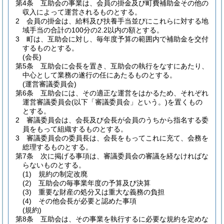
第4条
互助会の事業は、会員の掛金及び町費補助金その他の
収入によって運営されるものとする。
2
会員の掛金は、給料及び扶養手当並びにこれらに対する地
域手当の合計の100分の2.2以内の額とする。
3
町は、互助会に対し、毎年度予算の範囲内で補助金を交付
するものとする。
(会長)
第5条
互助会に会長を置き、互助会の執行をなすにあたり、
中心として業務の遂行の任にあたるものとする。
(運営審議委員会)
第6条
互助会には、その適正な運営をはかるため、それぞれ
運営審議委員会
(以下「審議委員会」という。)
を置くもの
とする。
2
審議委員会は、会長及び会長が会員のうちから指名する委
員をもって組織するものとする。
3
審議委員会の委員長は、会長をもってこれに充て、会務を
総理するものとする。
第7条
次に掲げる事項は、審議委員会の審議を経なければな
らないものとする。
(1)
規約の制定改廃
(2)
互助会の毎事業年度の予算及び決算
(3)
重要な財産の処分又は重大な義務の負担
(4)
その他会長が必要と認めた事項
(規約)
第8条
互助会は、その事業を執行するに必要な規約を定めな