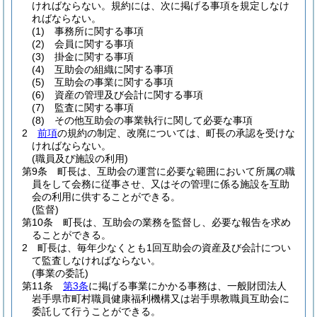
ければならない。
規約には、次に掲げる事項を規定しなけ
ればならない。
(1)
事務所に関する事項
(2)
会員に関する事項
(3)
掛金に関する事項
(4)
互助会の組織に関する事項
(5)
互助会の事業に関する事項
(6)
資産の管理及び会計に関する事項
(7)
監査に関する事項
(8)
その他互助会の事業執行に関して必要な事項
2
前項
の規約の制定、改廃については、町長の承認を受けな
ければならない。
(職員及び施設の利用)
第9条
町長は、互助会の運営に必要な範囲において所属の職
員をして会務に従事させ、又はその管理に係る施設を互助
会の利用に供することができる。
(監督)
第10条
町長は、互助会の業務を監督し、必要な報告を求め
ることができる。
2
町長は、毎年少なくとも1回互助会の資産及び会計につい
て監査しなければならない。
(事業の委託)
第11条
第3条
に掲げる事業にかかる事務は、一般財団法人
岩手県市町村職員健康福利機構又は岩手県教職員互助会に
委託して行うことができる。