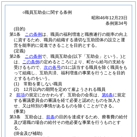
○職員互助会に関する条例
昭和46年12月23日
条例第34号
(目的)
第1条
この条例
は、職員の福利増進と職務遂行の能率の向上
に資するため、職員の組織する適切な互助団体の設立と運
営を能率的に促進できることを目的とする。
(定義)
第2条
この条例
で、職員互助会
(以下「互助会」という。)
と
は、
この条例
の定めるところにより、町から給与の支給を
受けるもので、
次の各号
の1に該当する職員を除く職員をも
って組織し、互助共済、福利増進の事業を行うことを目的
とするものをいう。
(1)
常勤を要しない職員
(2)
12月以内の期間を定めて雇ようされる職員
2
前項
の規定にかかわらず、互助会の会長は、
第6条
に規定
する審議委員会の審議を経て必要と認めたものを加入さ
せ、又は特別の事情があるものを除くことができる。
(事業)
第3条
互助会は、
前条
の目的を達成するため、療養費の給付
及び退職の場合の給付その他必要な事業を行うものとす
る。
(掛金及び補助)