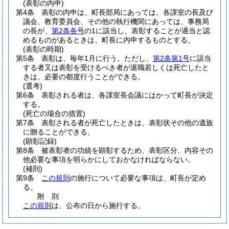
(表彰の内申)
第4条
表彰の内申は、町長部局にあっては、各課室の長及び
議会、教育委員会、その他の執行機関にあっては、事務局
の長が、
第2条各号
の1に該当し、表彰することが適当と認
めるものがあるときは、町長に内申するものとする。
(表彰の時期)
第5条
表彰は、毎年1月に行う。
ただし、
第2条第1号
に該当
する者又は表彰を受けるべき者が退職若しくは死亡したと
きは、必要の都度行うことができる。
(選考)
第6条
表彰される者は、各課室長会議にはかって町長が決定
する。
(死亡の場合の措置)
第7条
表彰される者が死亡したときは、表彰状その他の遺族
に贈ることができる。
(顕彰記録)
第8条
被表彰者の功績を顕彰するため、表彰区分、内容その
他必要な事項を明らかにしておかなければならない。
(補則)
第9条
この規則
の施行について必要な事項は、町長が定め
る。
附
則
この規則
は、公布の日から施行する。