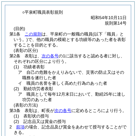
○平泉町職員表彰規則
昭和54年10月11日
規則第14号
(目的)
第1条
この規則
は、平泉町の一般職の職員
(以下「職員」と
いう。)
で、他の職員の模範とする功績等のあった者を表彰
することを目的とする。
(表彰の区分)
第2条
表彰は、
次の各号
の1に該当すると認める者に対し、
それぞれの区分により行う。
(1)
功績者表彰
ア
自己の危難をかえりみないで、災害の防止又はその
職務を遂行した者
イ
職員の名誉を著しく高めた行為のあった者
(2)
勤続功労者表彰
ア
職員として毎年12月末日において、勤続25年に達し
功労のあった者
(表彰の方法)
第3条
表彰は、町長が
次の各号
に定めるところにより行う。
(1)
表彰状の授与
(2)
記念品又は賞金の授与
2
前項
の場合、記念品及び賞金をあわせて授与することがで
きる。