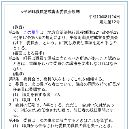
○平泉町職員懲戒審査委員会規則
平成10年8月24日
規則第12号
(趣旨)
第1条
この規則
は、地方自治法施行規程
(昭和22年政令第19
号)
第17条第7項の規定により、平泉町職員懲戒審査委員会
(以下「委員会」という。)
に関し必要な事項を定めるもの
とする。
(書面による要求)
第2条
町長は職員で懲戒に当たるべき所為があったと認める
ときは、書面をもって委員会の議決を要求しなければなら
ない。
(組織)
第3条
委員会は、委員3人をもってこれを組織する。
2
委員は、次に掲げる者について、議会の同意を得て町長が
任命又は委嘱する。
(1)
識見を有する者 2人
(2)
職員 1人
3
委員の任期は、3年とする。
ただし、委員中欠員があっ
て、補欠のため任命された者は、前任者の残任期間とす
る。
第4条
委員は、次の事項に該当するときはこれを免ずる。
(1)
職員から任命された委員で職員の職を失ったとき。