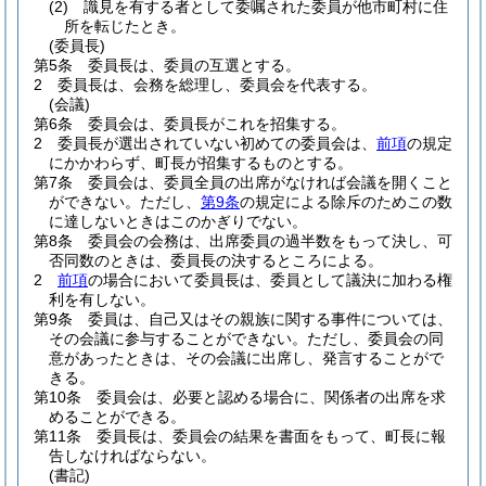
(2)
識見を有する者として委嘱された委員が他市町村に住
所を転じたとき。
(委員長)
第5条
委員長は、委員の互選とする。
2
委員長は、会務を総理し、委員会を代表する。
(会議)
第6条
委員会は、委員長がこれを招集する。
2
委員長が選出されていない初めての委員会は、
前項
の規定
にかかわらず、町長が招集するものとする。
第7条
委員会は、委員全員の出席がなければ会議を開くこと
ができない。
ただし、
第9条
の規定による除斥のためこの数
に達しないときはこのかぎりでない。
第8条
委員会の会務は、出席委員の過半数をもって決し、可
否同数のときは、委員長の決するところによる。
2
前項
の場合において委員長は、委員として議決に加わる権
利を有しない。
第9条
委員は、自己又はその親族に関する事件については、
その会議に参与することができない。
ただし、委員会の同
意があったときは、その会議に出席し、発言することがで
きる。
第10条
委員会は、必要と認める場合に、関係者の出席を求
めることができる。
第11条
委員長は、委員会の結果を書面をもって、町長に報
告しなければならない。
(書記)