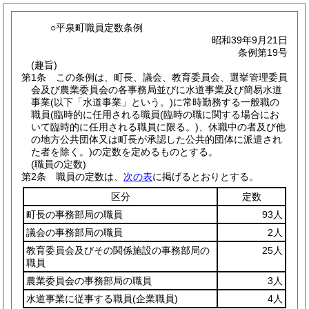
○平泉町職員定数条例
昭和39年9月21日
条例第19号
(趣旨)
第1条
この条例は、町長、議会、教育委員会、選挙管理委員
会及び農業委員会の各事務局並びに水道事業及び簡易水道
事業
(以下「水道事業」という。)
に常時勤務する一般職の
職員
(臨時的に任用される職員
(臨時の職に関する場合にお
いて臨時的に任用される職員に限る。)
、休職中の者及び他
の地方公共団体又は町長が承認した公共的団体に派遣され
た者を除く。)
の定数を定めるものとする。
(職員の定数)
第2条
職員の定数は、
次の表
に掲げるとおりとする。
区分
定数
町長の事務部局の職員
93人
議会の事務部局の職員
2人
教育委員会及びその関係施設の事務部局の
25人
職員
農業委員会の事務部局の職員
3人
水道事業に従事する職員
(企業職員)
4人