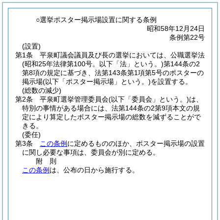
○選挙ポスター掲示場設置に関する条例
昭和58年12月24日
条例第22号
(設置)
第1条
平泉町議会議員及び長の選挙においては、公職選挙法
(昭和25年法律第100号。以下「法」という。)
第144条の2
第8項の規定に基づき、法第143条第1項第5号のポスターの
掲示場
(以下「ポスター掲示場」という。)
を設置する。
(総数の減少)
第2条
平泉町選挙管理委員会
(以下「委員会」という。)
は、
特別の事情がある場合には、法第144条の2第9項本文の規
定により算定したポスター掲示場の総数を減ずることがで
きる。
(委任)
第3条
この条例
に定めるもののほか、ポスター掲示場の設置
に関し必要な事項は、委員会が別に定める。
附
則
この条例
は、公布の日から施行する。