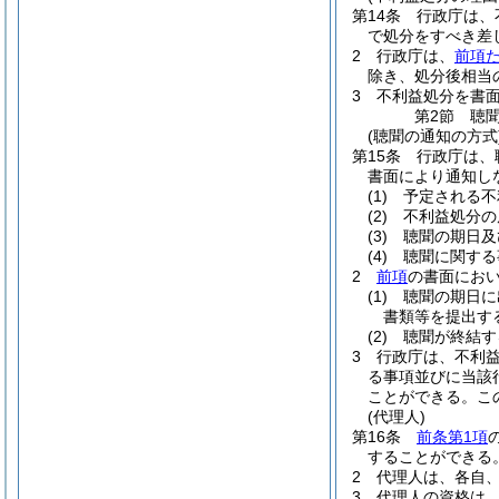
第14条
行政庁は、
で処分をすべき差
2
行政庁は、
前項
除き、処分後相当
3
不利益処分を書
第2節
聴
(聴聞の通知の方式
第15条
行政庁は、
書面により通知し
(1)
予定される不
(2)
不利益処分の
(3)
聴聞の期日及
(4)
聴聞に関する
2
前項
の書面にお
(1)
聴聞の期日に
書類等を提出す
(2)
聴聞が終結す
3
行政庁は、不利
る事項並びに当該
ことができる。
こ
(代理人)
第16条
前条第1項
することができる
2
代理人は、各自
3
代理人の資格は