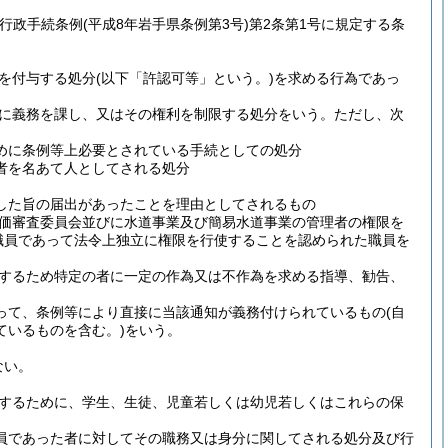
(行政手続条例
(平成8年岩手県条例第3号)
第2条第1号に規定する条
を付与する処分
(以下「許認可等」という。)
を求める行為であっ
に義務を課し、又はその権利を制限する処分をいう。
ただし、次
めに条例等上必要とされている手続としての処分
者を名あて人としてされる処分
した旨の届出があったことを理由としてされるもの
価審査委員会並びに水道事業及び簡易水道事業の管理者の権限を
職員であって法令上独立に権限を行使することを認められた職員を
するため特定の者に一定の作為又は不作為を求める指導、勧告、
って、条例等により直接に当該通知が義務付けられているもの
(自
ているものを含む。)
をいう。
ない。
するために、学生、生徒、児童若しくは幼児若しくはこれらの保
務員であった者に対してその職務又は身分に関してされる処分及び行