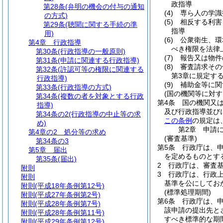
政指導
第28条
(弁明の機会の付与の通知
(4)
専ら人の学識
の方式)
(5)
相反する利害
第29条
(聴聞に関する手続の準
指導
用)
(6)
公衆衛生、環
第4章
行政指導
べき権限を法律
第30条
(行政指導の一般原則)
(7)
報告又は物件
第31条
(申請に関連する行政指導)
(8)
審査請求その
第32条
(許認可等の権限に関連する
第3章に規定す
行政指導)
(9)
補助金等に関
第33条
(行政指導の方式)
(国の機関等に対す
第34条
(複数の者を対象とする行政
第4条
国の機関又
指導)
及び行政指導並び
第34条の2
(行政指導の中止等の求
この条例
の規定は
め)
第2章
申請
第4章の2
処分等の求め
(審査基準)
第34条の3
第5条
行政庁は、
第5章
届出
を定めるものとす
第35条
(届出)
2
行政庁は、審査
附則
3
行政庁は、行政
附則
基準を公にしてお
附則
(平成18年条例第12号)
(標準処理期間)
附則
(平成27年条例第2号)
第6条
行政庁は、
附則
(平成28年条例第7号)
該申請の提出先と
附則
(平成28年条例第11号)
すべき標準的な期間
附則
(平成29年条例第12号)