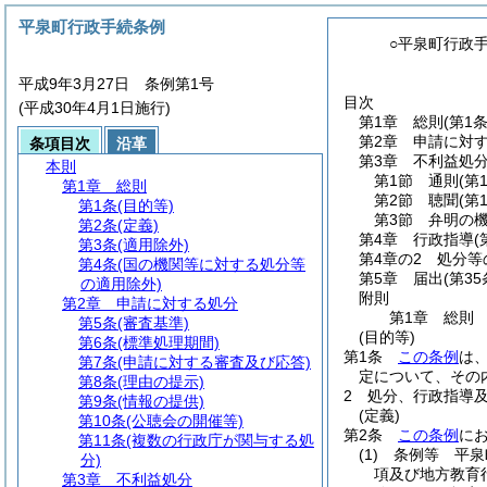
平泉町行政手続条例
○平泉町行政
平成9年3月27日 条例第1号
目次
(平成30年4月1日施行)
第1章
総則
(第1
第2章
申請に対
条項目次
沿革
第3章
不利益処
本則
第1節
通則
(第
第1章
総則
第2節
聴聞
(第
第1条
(目的等)
第3節
弁明の
第2条
(定義)
第4章
行政指導
(
第3条
(適用除外)
第4章の2
処分等
第4条
(国の機関等に対する処分等
第5章
届出
(第35
の適用除外)
附則
第2章
申請に対する処分
第1章
総則
第5条
(審査基準)
(目的等)
第6条
(標準処理期間)
第1条
この条例
は
第7条
(申請に対する審査及び応答)
定について、その
第8条
(理由の提示)
2
処分、行政指導
第9条
(情報の提供)
(定義)
第10条
(公聴会の開催等)
第2条
この条例
に
第11条
(複数の行政庁が関与する処
(1)
条例等 平泉
分)
項及び地方教育
第3章
不利益処分