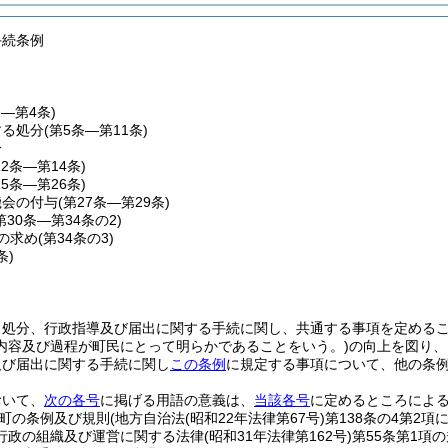
手続条例
条―第4条)
する処分
(第5条―第11条)
分
12条―第14条)
15条―第26条)
機会の付与
(第27条―第29条)
第30条―第34条の2)
の求め
(第34条の3)
条)
、処分、行政指導及び届出に関する手続に関し、共通する事項を定める
内容及び過程が町民にとって明らかであることをいう。)
の向上を図り、
及び届出に関する手続に関し
この条例
に規定する事項について、他の条
おいて、
次の各号
に掲げる用語の意義は、
当該各号
に定めるところによ
町の条例及び規則
(地方自治法
(昭和22年法律第67号)
第138条の4第2
行政の組織及び運営に関する法律
(昭和31年法律第162号)
第55条第1項