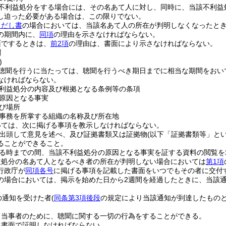
不利益処分をする場合には、その名あて人に対し、同時に、当該不利益
し迫った必要がある場合は、この限りでない。
ただし書
の場合においては、当該名あて人の所在が判明しなくなったと
の期間内に、
同項
の理由を示さなければならない。
面でするときは、
前2項
の理由は、書面により示さなければならない。
聞
)
聴聞を行うに当たっては、聴聞を行うべき期日までに相当な期間をおい
なければならない。
利益処分の内容及び根拠となる条例等の条項
原因となる事実
び場所
事務を所掌する組織の名称及び所在地
いては、次に掲げる事項を教示しなければならない。
出頭して意見を述べ、及び証拠書類又は証拠物
(以下「証拠書類等」とい
ることができること。
る時までの間、当該不利益処分の原因となる事実を証する資料の閲覧を
益処分の名あて人となるべき者の所在が判明しない場合においては
第1項
行政庁が
同項各号
に掲げる事項を記載した書面をいつでもその者に交付
の場合においては、掲示を始めた日から2週間を経過したときに、当該
の通知を受けた者
(
同条第3項後段
の規定により当該通知が到達したものと
。
、当事者のために、聴聞に関する一切の行為をすることができる。
、書面で証明しなければならない。