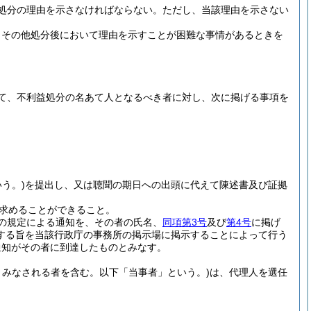
処分の理由を示さなければならない。
ただし、当該理由を示さない
きその他処分後において理由を示すことが困難な事情があるときを
て、不利益処分の名あて人となるべき者に対し、次に掲げる事項を
う。)
を提出し、又は聴聞の期日への出頭に代えて陳述書及び証拠
求めることができること。
の規定による通知を、その者の氏名、
同項第3号
及び
第4号
に掲げ
する旨を当該行政庁の事務所の掲示場に掲示することによって行う
通知がその者に到達したものとみなす。
みなされる者を含む。以下「当事者」という。)
は、代理人を選任