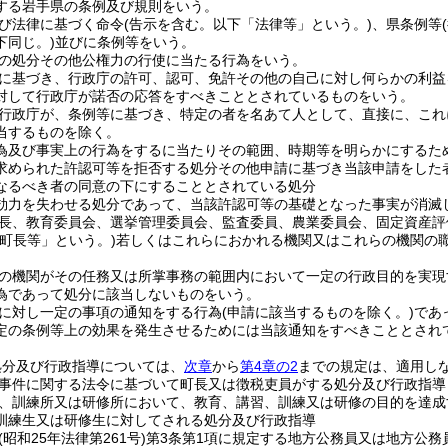
する岩手県の条例及び規則をいう。
び法律に基づく命令
(告示を含む。以下「法律等」という。)
、県条例等
下同じ。)
並びに条例等をいう。
の処分その他公権力の行使に当たる行為をいう。
に基づき、行政庁の許可、認可、免許その他の自己に対し何らかの利益
対して行政庁が諾否の応答をすべきこととされているものをいう。
行政庁が、条例等に基づき、特定の者を名あて人として、直接に、これ
当するものを除く。
為及び事実上の行為をするに当たりその範囲、時期等を明らかにするた
求められた許認可等を拒否する処分その他申請に基づき当該申請をした
なるべき者の同意の下にすることとされている処分
効力を失わせる処分であって、当該許認可等の基礎となった事実が消滅
長、教育委員会、選挙管理委員会、監査委員、農業委員会、固定資産評
「町長等」という。)
若しくはこれらにおかれる機関又はこれらの機関の
の機関がその任務又は所掌事務の範囲内において一定の行政目的を実現
為であって処分に該当しないものをいう。
に対し一定の事項の通知をする行為
(申請に該当するものを除く。)
であ
定の条例等上の効果を発生させるためには当該通知をすべきこととされ
処分及び行政指導については、
次章
から
第4章の2
までの規定は、適用し
事件に関する法令に基づいて町長又は徴税吏員がする処分及び行政指導
、訓練所又は研修所において、教育、講習、訓練又は研修の目的を達成
訓練生又は研修生に対してされる処分及び行政指導
(昭和25年法律第261号)
第3条第1項に規定する地方公務員又は地方公