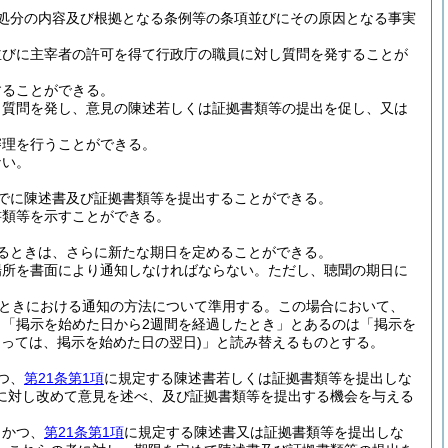
処分の内容及び根拠となる条例等の条項並びにその原因となる事実
並びに主宰者の許可を得て行政庁の職員に対し質問を発することが
することができる。
し質問を発し、意見の陳述若しくは証拠書類等の提出を促し、又は
審理を行うことができる。
ない。
でに陳述書及び証拠書類等を提出することができる。
書類等を示すことができる。
るときは、さらに新たな期日を定めることができる。
場所を書面により通知しなければならない。
ただし、聴聞の期日に
。
ときにおける通知の方法について準用する。
この場合において、
「掲示を始めた日から2週間を経過したとき」とあるのは「掲示を
あっては、掲示を始めた日の翌日)
」と読み替えるものとする。
つ、
第21条第1項
に規定する陳述書若しくは証拠書類等を提出しな
に対し改めて意見を述べ、及び証拠書類等を提出する機会を与える
、かつ、
第21条第1項
に規定する陳述書又は証拠書類等を提出しな