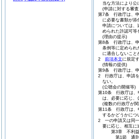
当な方法により公
(申請に対する審査
第7条
行政庁は、
に必要な書類が添
申請については、
められた許認可等
(理由の提示)
第8条
行政庁は、
条例等に定められ
に適合しないこと
2
前項本文
に規定
(情報の提供)
第9条
行政庁は、
2
行政庁は、申請
ない。
(公聴会の開催等)
第10条
行政庁は、
は、必要に応じ、
(複数の行政庁が関
第11条
行政庁は、
するかどうかにつ
2
一の申請又は同
要に応じ、相互に
第3章
不利
第1節
通