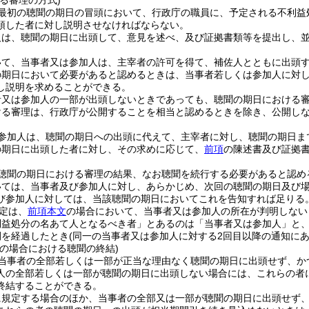
る審理の方式)
最初の聴聞の期日の冒頭において、行政庁の職員に、予定される不利益
頭した者に対し説明させなければならない。
人は、聴聞の期日に出頭して、意見を述べ、及び証拠書類等を提出し、
いて、当事者又は参加人は、主宰者の許可を得て、補佐人とともに出頭
の期日において必要があると認めるときは、当事者若しくは参加人に対
し説明を求めることができる。
者又は参加人の一部が出頭しないときであっても、聴聞の期日における
ける審理は、行政庁が公開することを相当と認めるときを除き、公開し
参加人は、聴聞の期日への出頭に代えて、主宰者に対し、聴聞の期日ま
の期日に出頭した者に対し、その求めに応じて、
前項
の陳述書及び証拠
聴聞の期日における審理の結果、なお聴聞を続行する必要があると認め
いては、当事者及び参加人に対し、あらかじめ、次回の聴聞の期日及び
び参加人に対しては、当該聴聞の期日においてこれを告知すれば足りる
定は、
前項本文
の場合において、当事者又は参加人の所在が判明しない
利益処分の名あて人となるべき者」とあるのは「当事者又は参加人」と、
間を経過したとき
(同一の当事者又は参加人に対する2回目以降の通知に
等の場合における聴聞の終結)
当事者の全部若しくは一部が正当な理由なく聴聞の期日に出頭せず、か
人の全部若しくは一部が聴聞の期日に出頭しない場合には、これらの者
終結することができる。
に規定する場合のほか、当事者の全部又は一部が聴聞の期日に出頭せず