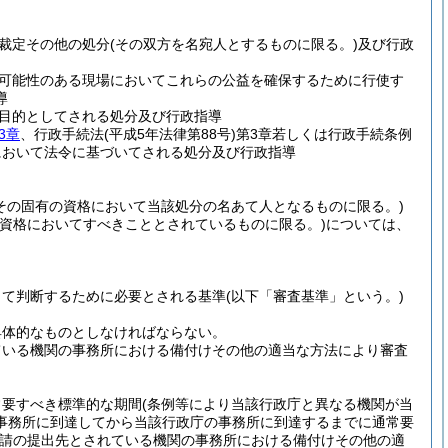
裁定その他の処分
(その双方を名宛人とするものに限る。)
及び行政
可能性のある現場においてこれらの公益を確保するために行使す
導
目的としてされる処分及び行政指導
3章
、行政手続法
(平成5年法律第88号)
第3章若しくは行政手続条例
において法令に基づいてされる処分及び行政指導
その固有の資格において当該処分の名あて人となるものに限る。)
の資格においてすべきこととされているものに限る。)
については、
って判断するために必要とされる基準
(以下「審査基準」という。)
具体的なものとしなければならない。
ている機関の事務所における備付けその他の適当な方法により審査
常要すべき標準的な期間
(条例等により当該行政庁と異なる機関が当
事務所に到達してから当該行政庁の事務所に到達するまでに通常要
請の提出先とされている機関の事務所における備付けその他の適