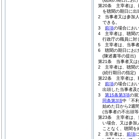
(聴聞の期日におけ
第20条
主宰者は、
を聴聞の期日に出
2
当事者又は参加
できる。
3
前項
の場合にお
4
主宰者は、聴聞
行政庁の職員に対
5
主宰者は、当事
6
聴聞の期日にお
(陳述書等の提出)
第21条
当事者又は
2
主宰者は、聴聞
(続行期日の指定)
第22条
主宰者は、
2
前項
の場合にお
出頭した当事者及
3
第15条第3項
の規
同条第3項
中「不
始めた日から2週
(当事者の不出頭
第23条
主宰者は、
い場合、又は参加
ことなく、聴聞を
2
主宰者は、
前項