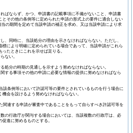
ければならず、かつ、申請書の記載事項に不備がないこと、申請書
ことその他の条例等に定められた申請の形式上の要件に適合しない
相当の期間を定めて当該申請の補正を求め、又は当該申請により求
対し、同時に、当該処分の理由を示さなければならない。
ただし、
指標により明確に定められている場合であって、当該申請がこれら
あったときにこれを示せば足りる。
ならない。
する処分の時期の見通しを示すよう努めなければならない。
に関する事項その他の申請に必要な情報の提供に努めなければなら
当該条例等において許認可等の要件とされているものを行う場合に
く機会を設けるよう努めなければならない。
た関連する申請が審査中であることをもって自らすべき許認可等を
複数の行政庁が関与する場合においては、当該複数の行政庁は、必
の促進に努めるものとする。