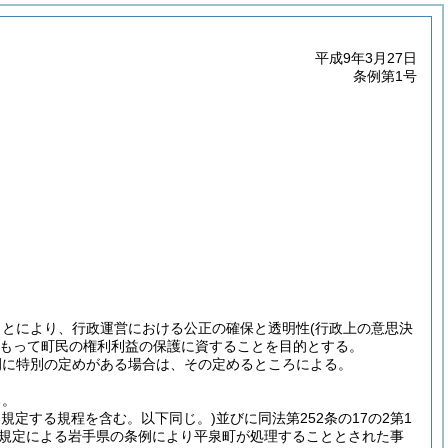
平成9年3月27日
条例第1号
ことにより、行政運営における公正の確保と透明性
(行政上の意思決
もって町民の権利利益の保護に資することを目的とする。
例に特別の定めがある場合は、その定めるところによる。
る。
項に規定する規程を含む。以下同じ。)
並びに同法第252条の17の2第1
の規定による岩手県の条例により平泉町が処理することとされた事