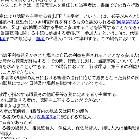
格を失ったときは、当該代理人を選任した当事者は、書面でその旨を行
定により聴聞を主宰する者
(以下「主宰者」という。)
は、必要があると
当該不利益処分につき利害関係を有するものと認められる者
(
同条第2項
求め、又は当該聴聞に関する手続に参加することを許可することができ
り当該聴聞に関する手続に参加する者
(以下「参加人」という。)
は、代理
4項
までの規定は、
前項
の代理人について準用する。
この場合において
。
当該不利益処分がされた場合に自己の利益を害されることとなる参加人
た時から聴聞が終結するまでの間、行政庁に対し、当該事案についてし
覧を求めることができる。
この場合において、行政庁は、第三者の利益
むことができない。
当事者等が聴聞の期日における審理の進行に応じて必要となった資料の
の閲覧について日時及び場所を指定することができる。
政庁が指名する職員その他町長等が別に定める者が主宰する。
れかに該当する者は、聴聞を主宰することができない。
事者又は参加人
る者の配偶者、4親等内の親族又は同居の親族
する者の代理人又は
次条第3項
に規定する補佐人
する者であった者
する者の後見人、後見監督人、保佐人、保佐監督人、補助人又は補助監
関係人