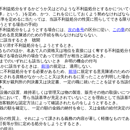
不利益処分をするかどうか又はどのような不利益処分とするかについて
準」という。)
を定め、かつ、これを公にしておくよう努めなければなら
基準を定めるに当たっては、当該不利益処分の性質に照らしてできる限
うとする場合の手続)
不利益処分をしようとする場合には、
次の各号
の区分に従い、
この章
の
定める意見陳述のための手続を執らなければならない。
に該当するとき 聴聞
取り消す不利益処分をしようとするとき。
るもののほか、名あて人の資格又は地位を直接にはく奪する不利益処分
掲げる場合以外の場合であって行政庁が相当と認めるとき。
までのいずれにも該当しないとき 弁明の機会の付与
れかに該当するときは、
前項
の規定は、適用しない。
に不利益処分をする必要があるため、
前項
に規定する意見陳述のための
とされる資格がなかったこと又は失われるに至ったことが判明した場合
事実が裁判所の判決書又は決定書、一定の職に就いたことを証する当該
き。
設備の設置、維持若しくは管理又は物の製造、販売その他の取扱いにつ
合において、専ら当該基準が充足されていないことを理由として当該基
他客観的な認定方法によって確認されたものをしようとするとき。
銭の額を確定し、一定の額の金銭の納付を命じ、又は金銭の給付決定の
分の性質上、それによって課される義務の内容が著しく軽微なものであ
町長等が別に定める処分をしようとするとき。
の提示)