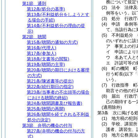
務について規定
第1節
通則
(2)
法令 法律及
第12条
(処分の基準)
例等をいう。以
第13条
(不利益処分をしようとす
(3)
処分 行政庁
る場合の手続)
(4)
申請 条例等
第14条
(不利益処分の理由の提
て、当該行為に
示)
(5)
不利益処分 
第2節
聴聞
のいずれかに該
第15条
(聴聞の通知の方式)
ア
事実上の行
第16条
(代理人)
イ
申請により
第17条
(参加人)
ウ
名あて人と
第18条
(文書等の閲覧)
エ
許認可等の
第19条
(聴聞の主宰)
(6)
町の機関 町
第20条
(聴聞の期日における審理
行う町長
(以下
の方式)
いう。
第21条
(陳述書等の提出)
(7)
行政指導 町
第22条
(続行期日の指定)
助言その他の行
第23条
(当事者の不出頭等の場合
(8)
届出 行政庁
における聴聞の終結)
己の期待する一
第24条
(聴聞調書及び報告書)
(適用除外)
第25条
(聴聞の再開)
第3条
次に掲げる
第26条
(聴聞を経てされる不利益
(1)
地方税の犯則
処分の決定)
(2)
学校、講習所
第3節
弁明の機会の付与
護者、講習生、
第27条
(弁明の機会の付与の方
(3)
地方公務員法
式)