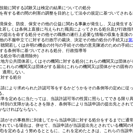
技能に関する試験又は検定の結果についての処分
を有する者の間の利害の調整を目的として法令の規定に基づいてされる
境保全、防疫、保安その他の公益に関わる事象が発生し、又は発生する
上若しくは条例上直接に与えられた職員によってされる処分及び行政指
の提出を命ずる処分その他その職務の遂行上必要な情報の収集を直接の
他の不服申立てに対する行政庁の裁決、決定その他の処分の手続又は
第
る聴聞若しくは弁明の機会の付与の手続その他の意見陳述のための手続
する条例等に基づいてされる処分、行政指導等
る処分等の適用除外)
は地方公共団体若しくはその機関に対する処分
(これらの機関又は団体が
にこれらの機関又は団体がする届出
(これらの機関又は団体がその固有
、適用しない。
に対する処分
申請により求められた許認可等をするかどうかをその条例等の定めに従
る。
基準を定めるに当たっては、当該許認可等の性質に照らしてできる限り
上特別の支障があるときを除き、条例等により当該申請の提出先とされ
かなければならない。
申請がその事務所に到達してから当該申請に対する処分をするまでに通
されている場合は、併せて、当該申請が当該提出先とされている機関の
)
を定めるよう努めるとともに、これを定めたときは、これらの当該申