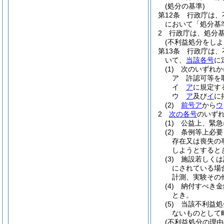
(処分の基準)
第12条
行政庁は、
において「処分基
2
行政庁は、処分
(不利益処分をしよ
第13条
行政庁は、
いて、
当該各号
に
(1)
次のいずれか
ア
許認可等を
イ
ア
に規定す
ウ
ア
及び
イ
に
(2)
前号ア
から
ウ
2
次の各号
のいず
(1)
公益上、緊急
(2)
条例等上必要
存在又は喪失の
しようとすると
(3)
施設若しくは
にされている場
計測、実験その
(4)
納付すべき金
とき。
(5)
当該不利益処
ないものとして
(不利益処分の理由