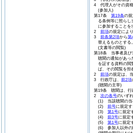
4
代理人がその資
(参加人)
第17条
第19条
の規
る条例等に照らし
に参加することを
2
前項
の規定によ
3
前条第2項
から
第
替えるものとする
(文書等の閲覧)
第18条
当事者及び
聴聞の通知があっ
を証する資料の閲
ば、その閲覧を拒
2
前項
の規定は、
3
行政庁は、
前2項
(聴聞の主宰)
第19条
聴聞は、行
2
次の各号
のいず
(1)
当該聴聞の当
(2)
前号
に規定す
(3)
第1号
に規定
(4)
前3号
に規定
(5)
第1号
に規定
(6)
参加人以外の