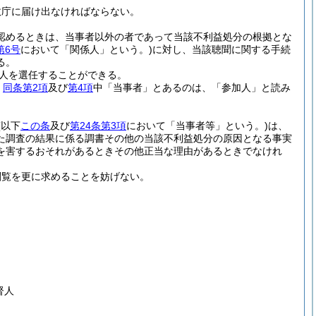
政庁に届け出なければならない。
認めるときは、当事者以外の者であって当該不利益処分の根拠とな
第6号
において「関係人」という。)
に対し、当該聴聞に関する手続
る。
人を選任することができる。
、
同条第2項
及び
第4項
中「当事者」とあるのは、「参加人」と読み
(以下
この条
及び
第24条第3項
において「当事者等」という。)
は、
た調査の結果に係る調書その他の当該不利益処分の原因となる事実
を害するおそれがあるときその他正当な理由があるときでなけれ
閲覧を更に求めることを妨げない。
督人