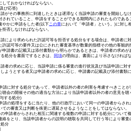
にしておかなければならない。
及び応答)
申請がその事務所に到達したときは遅滞なく当該申請の審査を開始しな
付されていること、申請をすることができる期間内にされたものである
速やかに申請をした者
(以下
この章
において「申請者」という。)
に対し
を拒否しなければならない。
申請により求められた許認可等を拒否する処分をする場合は、申請者に
た許認可等の要件又は公にされた審査基準が数量的指標その他の客観的
が申請書の記載又は添付書類から明らかであるときは、申請者の求めが
する処分を書面でするときは、
同項
の理由は、書面により示さなければ
申請者の求めに応じ、当該申請に係る審査の進行状況及び当該申請に対
をしようとする者又は申請者の求めに応じ、申請書の記載及び添付書類
申請に対する処分であって、申請者以外の者の利害を考慮すべきことが
公聴会の開催その他の適当な方法により当該申請者以外の者の意見を聴
与する処分)
申請の処理をするに当たり、他の行政庁において同一の申請者からされ
いての審査又は判断を殊更に遅延させるようなことをしてはならない。
一の申請者からされた相互に関連する複数の申請に対する処分について
連絡をとり、当該申請者からの説明の聴取を共同して行う等により審査
益処分
則