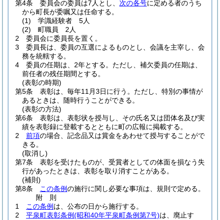
第4条
委員会の委員は7人とし、
次の各号
に定める者のうち
から町長が委嘱又は任命する。
(1)
学識経験者 5人
(2)
町職員 2人
2
委員会に委員長を置く。
3
委員長は、委員の互選によるものとし、会議を主宰し、会
務を統轄する。
4
委員の任期は、2年とする。
ただし、補欠委員の任期は、
前任者の残任期間とする。
(表彰の時期)
第5条
表彰は、毎年11月3日に行う。
ただし、特別の事情が
あるときは、随時行うことができる。
(表彰の方法)
第6条
表彰は、表彰状を授与し、その氏名又は団体名及び実
績を表彰録に登載するとともに町の広報に掲載する。
2
前項
の場合、記念品又は賞金をあわせて授与することがで
きる。
(取消し)
第7条
表彰を受けたものが、受賞者としての体面を損なう失
行があったときは、表彰を取り消すことがある。
(補則)
第8条
この条例
の施行に関し必要な事項は、規則で定める。
附
則
1
この条例
は、公布の日から施行する。
2
平泉町表彰条例
(昭和40年平泉町条例第7号)
は、廃止す