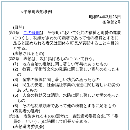
○平泉町表彰条例
昭和54年3月26日
条例第2号
(目的)
第1条
この条例
は、平泉町において公共の福祉と町勢の進展
につくし、功績がきわめて顕著であって他の模範とするに
足ると認められる者又は団体を町長が表彰することを目的
とする。
(表彰されるもの)
第2条
表彰は、次に掲げるものについて行う。
(1)
地方自治の進展に関し著しい寄与のあったもの
(2)
教育、学術等文化の発展に関し著しい寄与のあったも
の
(3)
産業の振興に関し著しい功労のあったもの
(4)
民生の安定、社会福祉事業の推進に関し著しい功労の
あったもの
(5)
人命の救助又は消防、水防に関し著しい功労のあった
もの
(6)
その他功績顕著であって他の模範とするに足るもの
(表彰者の選考)
第3条
表彰されるものの選考は、表彰選考委員会
(以下「委
員会」という。)
に諮問して町長が定める。
(表彰選考委員会)