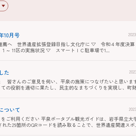
10月号
20
遺跡を推薦へ 世界遺産拡張登録目指し文化庁に ▽ 令和４年度
～ 11区の実施状況 ▽ スマートＩＣ駐車場で1...
した
20
た 皆さんのご意見を伺い、平泉の施策につなげたいと思いま
ての役割を適切に果たし、民主的なまちづくりを実現し、町財政
について
20
をご利用ください 平泉ポータブル観光ガイドは、岩手県立大
れた29箇所のQRコードを読み取ることで、世界遺産関連スポ..