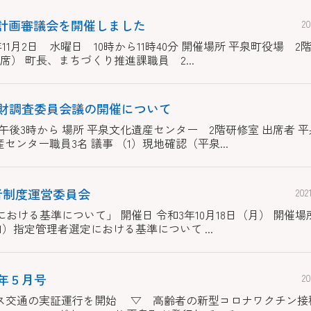
合計画審議会を開催しました
2
11月2日 水曜日 10時から11時40分 開催場所 平泉町役場 2階
席） 町長、まちづくり推進課職員 2...
化財調査委員会議の開催について
 午後3時から 場所 平泉文化遺産センター 2階研修室 出席者 
ンター職員3名 議事 （1）現地確認（平泉...
者制度運営委員会
20
おける基準について」 開催日 令和3年10月18日（月） 開催場
（1）指定管理者選定における基準について ...
年５月号
2
ティバス交通の実証運行を開始 ▽ 高齢者の新型コロナワクチン