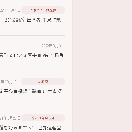
022年11月4日
まちづくり推進課
 201会議室 出席者 平泉町総
2022年3月3日
平泉町文化財調査委員5名 平泉町
21年10月19日
総務課
所 平泉町役場庁議室 出席者 委
021年5月29日
令和３年発行分
接種を始めます ▽ 世界遺産登