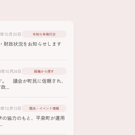
23年10月30日
令和５年発行分
決算・財政状況をお知らせします
23年10月24日
組織から探す
す。 議会が町民に信頼され、
...
23年10月13日
観光・イベント情報
学の協力のもと、平泉町が運用
.