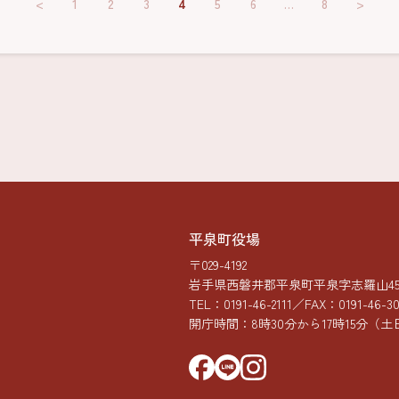
<
1
2
3
4
5
6
…
8
>
平泉町役場
〒029-4192
岩手県西磐井郡平泉町平泉字志羅山45-
TEL：
0191-46-2111
／FAX：0191-46-3
開庁時間：8時30分から17時15分
（土