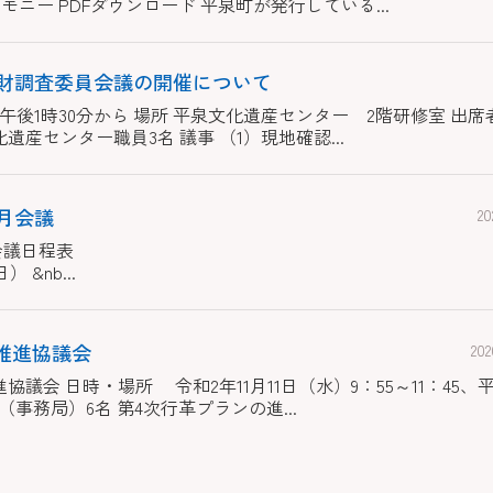
ニー PDFダウンロード 平泉町が発行している...
化財調査委員会議の開催について
 午後1時30分から 場所 平泉文化遺産センター 2階研修室 出席
産センター職員3名 議事 （1）現地確認...
月会議
2
会定例会3月会議日程表 令和3年3月
&nb...
推進協議会
20
議会 日時・場所 令和2年11月11日（水）9：55～11：45
（事務局）6名 第4次行革プランの進...