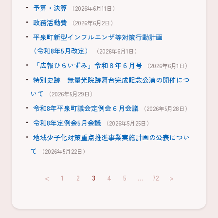
予算・決算
（2026年6月11日）
政務活動費
（2026年6月2日）
平泉町新型インフルエンザ等対策行動計画
（令和8年5月改定）
（2026年6月1日）
「広報ひらいずみ」令和８年６月号
（2026年6月1日）
特別史跡 無量光院跡舞台完成記念公演の開催につ
いて
（2026年5月29日）
令和8年平泉町議会定例会６月会議
（2026年5月28日）
令和8年定例会5月会議
（2026年5月25日）
地域少子化対策重点推進事業実施計画の公表につい
て
（2026年5月22日）
<
1
2
3
4
5
…
72
>