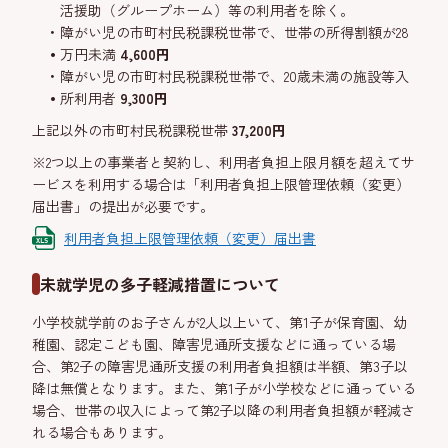
活援助（グループホーム）等の利用者を除く。
障がい児の市町村民税課税世帯で、世帯の所得割額が28
万円未満
4,600円
障がい児の市町村民税課税世帯で、20歳未満の施設等入
所利用者
9,300円
上記以外の市町村民税課税世帯
37,200円
※2つ以上の事業者と契約し、利用者負担上限月額を超えてサ
ービスを利用する場合は「利用者負担上限管理依頼（変更）
届出書」の提出が必要です。
利用者負担上限管理依頼（変更）届出書
未就学児の多子軽減措置について
小学校就学前のお子さんが2人以上いて、第1子が保育園、幼
稚園、認定こども園、障害児通所支援などに通っている場
合、第2子の障害児通所支援の利用者負担額は半額、第3子以
降は無償となります。また、第1子が小学校などに通っている
場合、世帯の収入によって第2子以降の利用者負担額が軽減さ
れる場合もあります。