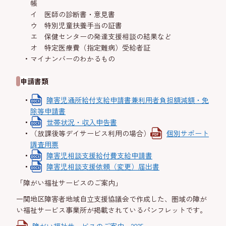
帳
イ 医師の診断書・意見書
ウ 特別児童扶養手当の証書
エ 保健センターの発達支援相談の結果など
オ 特定医療費（指定難病）受給者証
マイナンバーのわかるもの
申請書類
障害児通所給付支給申請書兼利用者負担額減額・免
除等申請書
世帯状況・収入申告書
（放課後等デイサービス利用の場合）
個別サポート
調査用票
障害児相談支援給付費支給申請書
障害児相談支援依頼（変更）届出書
「障がい福祉サービスのご案内」
一関地区障害者地域自立支援協議会で作成した、圏域の障が
い福祉サービス事業所が掲載されているパンフレットです。