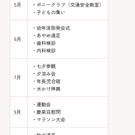
5月
・ポニークラブ（交通安全教室）
・子どもの集い
・幼年消防発会式
・あやめ遠足
6月
・歯科検診
・内科検診
・七夕参観
・夕涼み会
7月
・年長児合宿
・水かけ神輿
・運動会
9月
・慶泉荘慰問
・マラソン大会