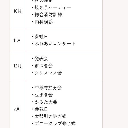
・秋の遠足
・焼き芋パーティー
10月
・総合消防訓練
・内科検診
・参観日
11月
・ふれあいコンサート
・発表会
12月
・餅つき会
・クリスマス会
・中尊寺節分会
・豆まき会
・かるた大会
2月
・参観日
・太鼓引き継ぎ式
・ポニークラブ修了式