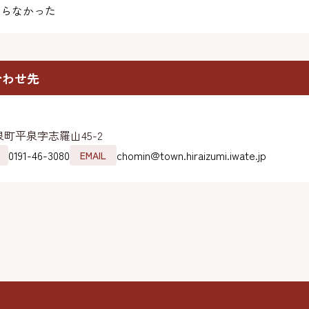
らなかった
合わせ先
町平泉字志羅山45-2
0191-46-3080
chomin@town.hiraizumi.iwate.jp
EMAIL