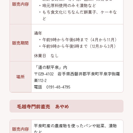
販売内容
地元原料使用のみそ漬物など
もち食文化にちなんだ餅菓子、ケーキな
ど
通年
午前9時から午後6時まで（4月から11月）
販売期間
午前9時から午後5時まで（12月から3月）
休業日 なし
「道の駅平泉」内
〒029-4102 岩手県西磐井郡平泉町平泉字伽羅
場所
楽112-2
電話 0191-48-4795
毛越寺門前直売 あやめ
平泉町産の農産物を使ったパンや総菜、漬物
販売内容
など