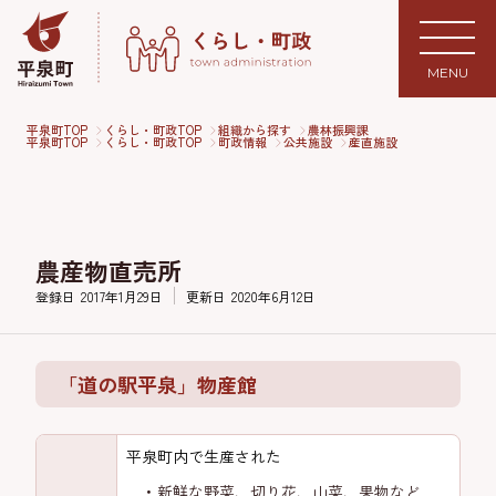
MENU
平泉町TOP
くらし・町政TOP
組織から探す
農林振興課
平泉町TOP
くらし・町政TOP
町政情報
公共施設
産直施設
農産物直売所
登録日
2017年1月29日
更新日
2020年6月12日
「道の駅平泉」物産館
平泉町内で生産された
新鮮な野菜、切り花、山菜、果物など