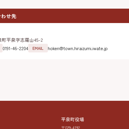
合わせ先
町平泉字志羅山45-2
0191-46-2204
hoken@town.hiraizumi.iwate.jp
EMAIL
平泉町役場
〒029-4192