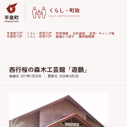
平泉町TOP
くらし・町政TOP
町政情報
公共施設
自然・キャンプ場
平泉町TOP
くらし・町政TOP
組織から探す
農林振興課
西行桜の森木工芸館「遊鵬」
登録日
2017年1月29日
更新日
2026年4月2日