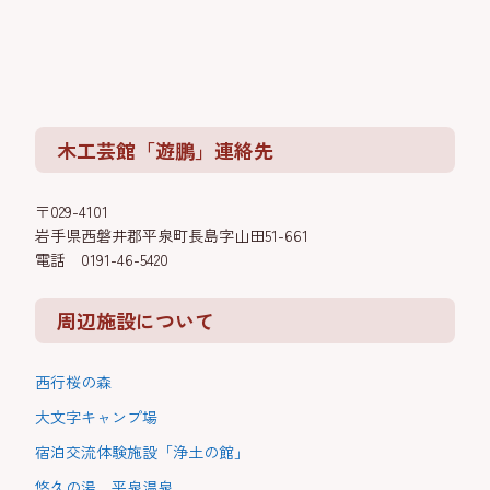
木工芸館「遊鵬」連絡先
〒029-4101
岩手県西磐井郡平泉町長島字山田51-661
電話 0191-46-5420
周辺施設について
西行桜の森
大文字キャンプ場
宿泊交流体験施設「浄土の館」
悠久の湯 平泉温泉