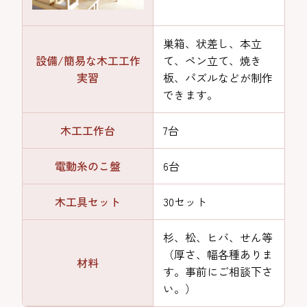
巣箱、状差し、本立
設備/簡易な木工工作
て、ペン立て、焼き
実習
板、パズルなどが制作
できます。
木工工作台
7台
電動糸のこ盤
6台
木工具セット
30セット
杉、松、ヒバ、せん等
（厚さ、幅各種ありま
材料
す。事前にご相談下さ
い。）