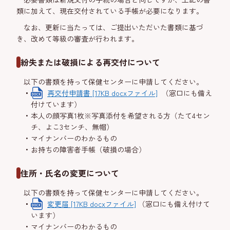
類に加えて、現在交付されている手帳が必要になります。
なお、更新に当たっては、ご提出いただいた書類に基づ
き、改めて等級の審査が行われます。
紛失または破損による再交付について
以下の書類を持って保健センターに申請してください。
再交付申請書 [17KB docxファイル]
（窓口にも備え
付けています）
本人の顔写真1枚※写真添付を希望される方（たて4セン
チ、よこ3センチ、無帽）
マイナンバーのわかるもの
お持ちの障害者手帳（破損の場合）
住所・氏名の変更について
以下の書類を持って保健センターに申請してください。
変更届 [17KB docxファイル]
（窓口にも備え付けて
います）
マイナンバーのわかるもの