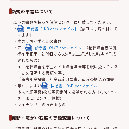
新規の申請について
以下の書類を持って保健センターに申請してください。
申請書 [21KB docxファイル]
（窓口にも備え付けて
います）
次のうちいずれかの書類
ア
診断書 [69KB docファイル]
（精神障害者保健
福祉手帳用・初診日から6か月以上経過した時点で作成
されたもの）
イ 精神障害を事由とする障害年金等を現に受けている
ことを証明する書類の写し
（障害年金証書、年金裁定通知書、直近の振込通知書
等）、および
同意書 [19KB docファイル]
本人の顔写真1枚※写真添付を希望される方（たて4セン
チ、よこ3センチ、無帽）
マイナンバーのわかるもの
更新・障がい程度の等級変更について
必要書類は新規交付の手続の場合と同じですが、上記の書