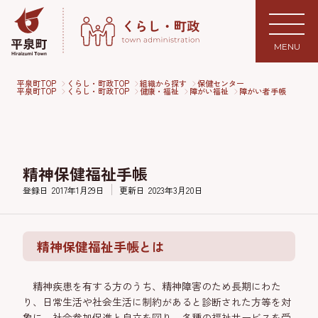
MENU
平泉町TOP
くらし・町政TOP
組織から探す
保健センター
平泉町TOP
くらし・町政TOP
健康・福祉
障がい福祉
障がい者手帳
精神保健福祉手帳
登録日
2017年1月29日
更新日
2023年3月20日
精神保健福祉手帳とは
精神疾患を有する方のうち、精神障害のため長期にわた
り、日常生活や社会生活に制約があると診断された方等を対
象に、社会参加促進と自立を図り、各種の福祉サービスを受