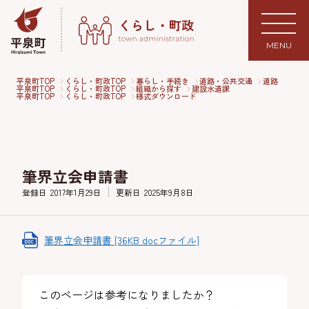
MENU
平泉町TOP
くらし・町政TOP
暮らし・手続き
道路・公共交通
道路
平泉町TOP
くらし・町政TOP
組織から探す
建設水道課
平泉町TOP
くらし・町政TOP
様式ダウンロード
筆界立会申請書
登録日
2017年1月29日
更新日
2025年9月8日
筆界立会申請書 [36KB docファイル]
このページは参考になりましたか？