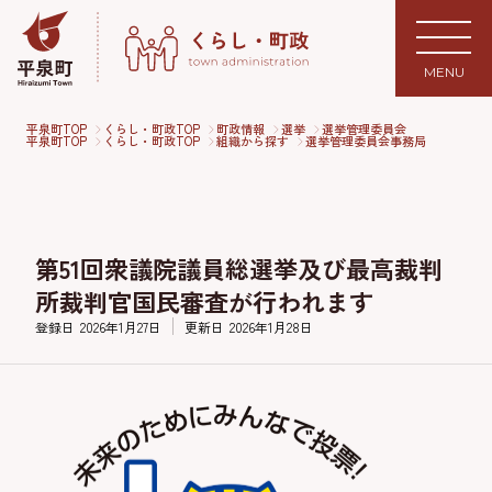
MENU
平泉町TOP
くらし・町政TOP
町政情報
選挙
選挙管理委員会
平泉町TOP
くらし・町政TOP
組織から探す
選挙管理委員会事務局
第51回衆議院議員総選挙及び最高裁判
所裁判官国民審査が行われます
登録日
2026年1月27日
更新日
2026年1月28日