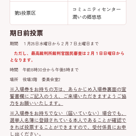
コミュニティセンター
第9投票区
潤いの郷悠悠
期日前投票
期間 １月28日水曜日から２月７日土曜日まで
ただし、最高裁判所裁判官国民審査は２月１日日曜日から
となります。
時間 午前8時30分から午後8時まで
場所 役場3階 委員会室2
※入場券をお持ちの方は、あらかじめ入場券裏面の宣
誓書欄にご記入のうえ、ご来場いただきますようご協
力をお願いいたします。
※入場券をお持ちでない（届いていない）場合でも、
選挙人名簿に登録されている本人であることが確認で
きれば投票することができますので、受付係員にお申
し出ください。