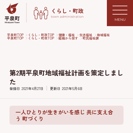
MENU
平泉町TOP
くらし・町政TOP
健康・福祉
生活福祉
地域福祉
平泉町TOP
くらし・町政TOP
組織から探す
町民福祉課
第2期平泉町地域福祉計画を策定しまし
た
登録日
2021年4月27日
更新日
2021年5月6日
一人ひとりが生きがいを感じ 共に支え合
う 町づくり