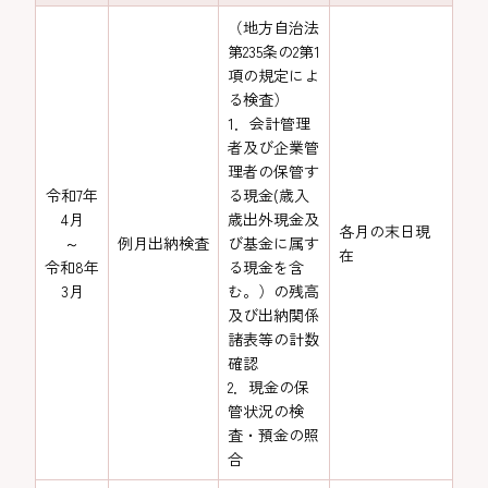
（地方自治法
第235条の2第1
項の規定によ
る検査）
1．会計管理
者及び企業管
理者の保管す
令和7年
る現金(歳入
4月
歳出外現金及
各月の末日現
～
例月出納検査
び基金に属す
在
令和8年
る現金を含
3月
む。）の残高
及び出納関係
諸表等の計数
確認
2．現金の保
管状況の検
査・預金の照
合