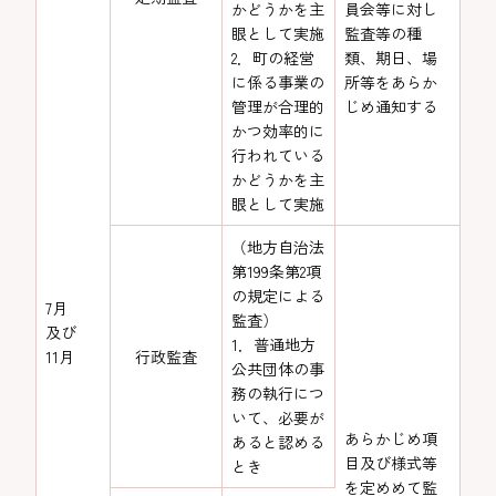
かどうかを主
員会等に対し
眼として実施
監査等の種
2．町の経営
類、期日、場
に係る事業の
所等をあらか
管理が合理的
じめ通知する
かつ効率的に
行われている
かどうかを主
眼として実施
（地方自治法
第199条第2項
の規定による
7月
監査）
及び
1．普通地方
11月
行政監査
公共団体の事
務の執行につ
いて、必要が
あらかじめ項
あると認める
目及び様式等
とき
を定めめて監