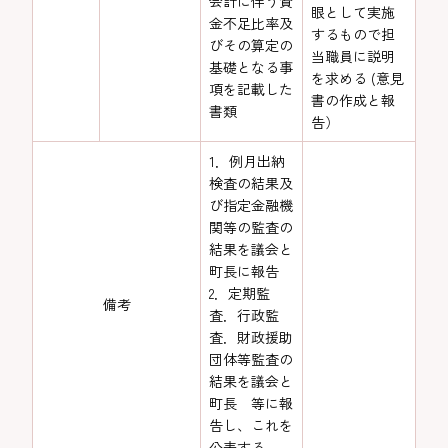
会計に伴う資
眼として実施
金不足比率及
するもので担
びその算定の
当職員に説明
基礎となる事
を求める (意見
項を記載した
書の作成と報
書類
告）
1．例月出納
検査の結果及
び指定金融機
関等の監査の
結果を議会と
町長に報告
2．定期監
備考
査．行政監
査．財政援助
団体等監査の
結果を議会と
町長 等に報
告し、これを
公表する