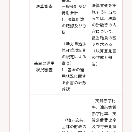
決算審査を実
決算審査
一般会計及び
施するに当た
特別会計
っては、決算
1．決算計数
の計数等の内
の確認及び分
容について、
析
担当職員の説
（地方自治法
明を求める
第241条第5項
（決算意見書
の規定による
の作成と報
基金の運用
審査）
告）
状況審査
1．基金の運
用状況に関す
る調書の計数
確認
実質赤字比
率、連結実質
赤字比率、実
（地方公共
質公債費比率
団体の財政の
及び将来負担