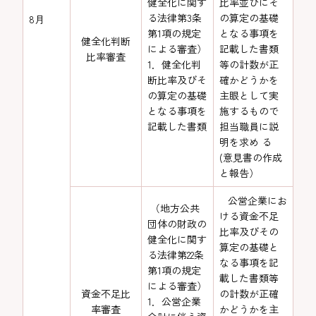
健全化に関す
比率並びにそ
る法律第3条
の算定の基礎
8月
第1項の規定
となる事項を
健全化判断
による審査）
記載した書類
比率審査
1．健全化判
等の計数が正
断比率及びそ
確かどうかを
の算定の基礎
主眼として実
となる事項を
施するもので
記載した書類
担当職員に説
明を求め る
(意見書の作成
と報告）
公営企業にお
（地方公共
ける資金不足
団体の財政の
比率及びその
健全化に関す
算定の基礎と
る法律第22条
なる事項を記
第1項の規定
載した書類等
による審査）
資金不足比
の計数が正確
1．公営企業
率審査
かどうかを主