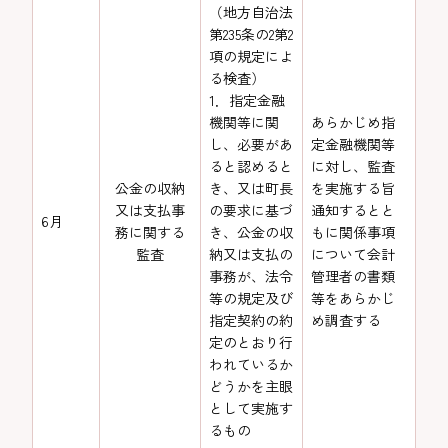
（地方自治法
第235条の2第2
項の規定によ
る検査）
1．指定金融
機関等に関
あらかじめ指
し、必要があ
定金融機関等
ると認めると
に対し、監査
公金の収納
き、又は町長
を実施する旨
又は支払事
の要求に基づ
通知するとと
6月
務に関する
き、公金の収
もに関係事項
監査
納又は支払の
について会計
事務が、法令
管理者の書類
等の規定及び
等をあらかじ
指定契約の約
め調査する
定のとおり行
われているか
どうかを主眼
として実施す
るもの