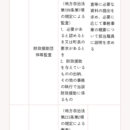
（地方自治法
査等に必要な
第199条第7項
資料の提出を
の規定による
求め、必要に
監査）
応じて事務事
1．必要があ
業の概要につ
ると認めると
いて担当職員
き又は町長の
に説明を求め
財政援助団
要求があると
る
体等監査
き
2．財政援助
を与えている
ものの出納、
その他の事務
の執行で当該
財政援助に係
るもの
（地方自治法
第233条第2項
の規定による
審査）