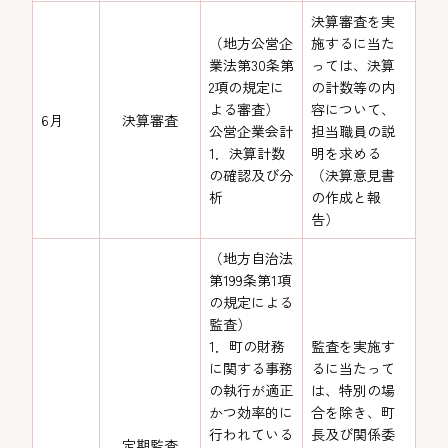
決算審査を実
（地方公営企
施するに当た
業法第30条第
っては、決算
2項の規定に
の計数等の内
よる審査）
容について、
6月
決算審査
公営企業会計
担当職員の説
1．決算計数
明を求める
の確認及び分
（決算意見書
析
の作成と報
告）
（地方自治法
第199条第1項
の規定による
監査）
1．町の財務
監査を実施す
に関する事務
るに当たって
の執行が適正
は、特別の場
かつ効率的に
合を除き、町
行われている
長及び関係委
定期監査