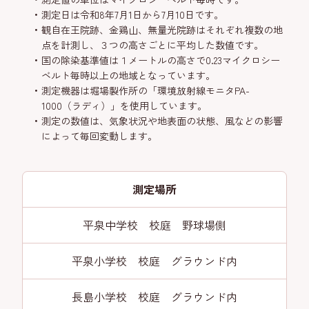
測定日は令和8年7月1日から7月10日です。
観自在王院跡、金鶏山、無量光院跡はそれぞれ複数の地
点を計測し、３つの高さごとに平均した数値です。
国の除染基準値は１メートルの高さで0.23マイクロシー
ベルト毎時以上の地域となっています。
測定機器は堀場製作所の「環境放射線モニタPA-
1000（ラディ）」を使用しています。
測定の数値は、気象状況や地表面の状態、風などの影響
によって毎回変動します。
測定場所
平泉中学校 校庭 野球場側
平泉小学校 校庭 グラウンド内
長島小学校 校庭 グラウンド内