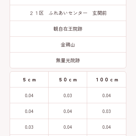
２１区 ふれあいセンター 玄関前
観自在王院跡
金鶏山
無量光院跡
５ｃｍ
５０ｃｍ
１００ｃｍ
0.04
0.03
0.04
0.04
0.04
0.03
0.03
0.04
0.04