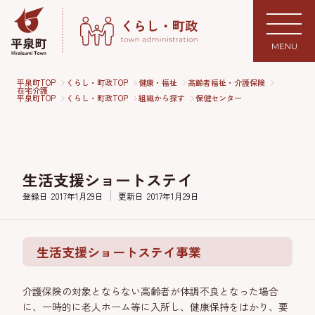
MENU
平泉町TOP
くらし・町政TOP
健康・福祉
高齢者福祉・介護保険
在宅介護
平泉町TOP
くらし・町政TOP
組織から探す
保健センター
生活支援ショートステイ
登録日
2017年1月29日
更新日
2017年1月29日
生活支援ショートステイ事業
介護保険の対象とならない高齢者が体調不良となった場合
に、一時的に老人ホーム等に入所し、健康保持をはかり、要