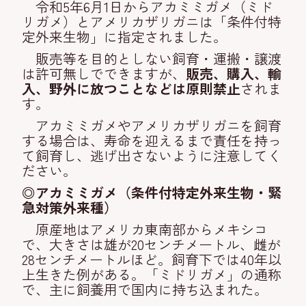
令和5年6月1日からアカミミガメ（ミド
リガメ）とアメリカザリガニは「条件付特
定外来生物」に指定されました。
販売等を目的としない飼育・運搬・譲渡
は許可無しでできますが、
販売、購入、輸
入、野外に放つことなどは原則禁止
されま
す。
アカミミガメやアメリカザリガニを飼育
する場合は、寿命を迎えるまで責任を持っ
て飼育し、逃げ出さないように注意してく
ださい。
◎アカミミガメ（条件付特定外来生物・緊
急対策外来種）
原産地はアメリカ東南部からメキシコ
で、大きさは雄が20センチメートル、雌が
28センチメートルほど。飼育下では40年以
上生きた例がある。「ミドリガメ」の通称
で、主に飼養用で国内に持ち込まれた。