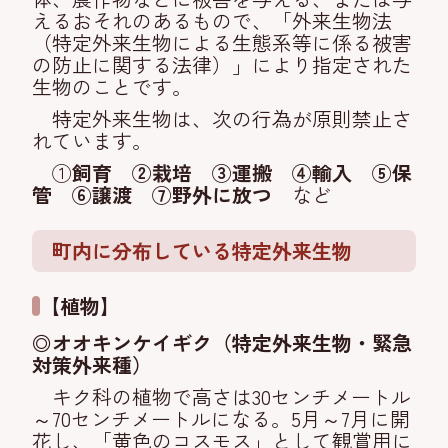
えるおそれのあるもので、「外来生物法
（特定外来生物による生態系等に係る被害
の防止に関する法律）」により指定された
生物のことです。
特定外来生物は、次の行為が原則禁止さ
れています。
①
飼育 ②栽培 ③運搬 ④輸入 ⑤保
管 ⑥譲渡 ⑦野外に放つ
など
町内に分布している特定外来生物
【植物】
◎オオキンケイギク（特定外来生物・緊急
対策外来種）
キク科の植物で高さは30センチメートル
～70センチメートルになる。5月～7月に開
花し、「黄色のコスモス」として観賞用に