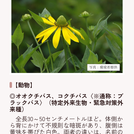
【動物】
◎オオクチバス、コクチバス〈※通称：ブ
ラックバス〉（特定外来生物・緊急対策外
来種）
全長30～50センチメートルほど。体側か
ら背にかけて不規則な暗斑があり、腹側は
黄味を帯びた白色。両者の違いは、名前の