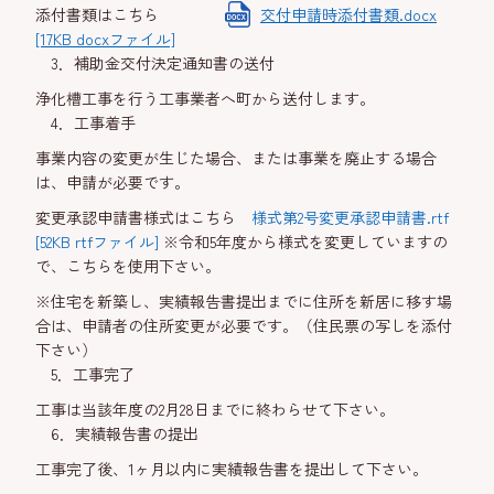
添付書類はこちら
交付申請時添付書類.docx
[17KB docxファイル]
3．補助金交付決定通知書の送付
浄化槽工事を行う工事業者へ町から送付します。
4．工事着手
事業内容の変更が生じた場合、または事業を廃止する場合
は、申請が必要です。
変更承認申請書様式はこちら
様式第2号変更承認申請書.rtf
[52KB rtfファイル]
※令和5年度から様式を変更していますの
で、こちらを使用下さい。
※住宅を新築し、実績報告書提出までに住所を新居に移す場
合は、申請者の住所変更が必要です。（住民票の写しを添付
下さい）
5．工事完了
工事は当該年度の2月28日までに終わらせて下さい。
6．実績報告書の提出
工事完了後、1ヶ月以内に実績報告書を提出して下さい。