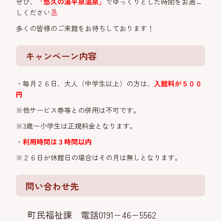
ぜひ、
「悠久の湯平泉温泉」
でゆっくりとした時間をお過ご
しください
多くの皆様のご来館をお待ちしております！
キャンペーン内容
・毎月２６日、大人（中学生以上）の方は、
入館料が５００
円
※他サービス券等との併用は不可です。
※3歳〜小学生は正規料金となります。
・
利用時間は３
時間以内
※２６日が休館日の場合はその月は無しとなります。
問い合わせ先
町民福祉課 電話0191−46−5562