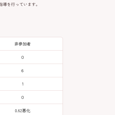
指導を行っています。
非参加者
０
６
１
０
0.62悪化