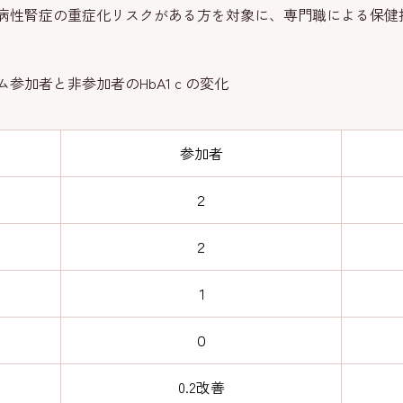
性腎症の重症化リスクがある方を対象に、専門職による保健
参加者と非参加者のHbA1ｃの変化
参加者
２
２
１
０
0.2改善