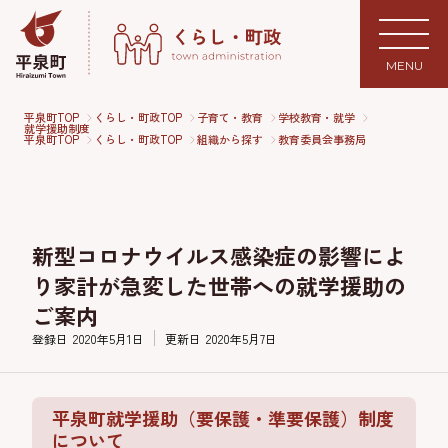
MENU
平泉町TOP
くらし・町政TOP
子育て・教育
学校教育・就学
就学援助制度
平泉町TOP
くらし・町政TOP
組織から探す
教育委員会事務局
新型コロナウイルス感染症の影響によ
り家計が急変した世帯への就学援助の
ご案内
登録日
2020年5月1日
更新日
2020年5月7日
平泉町就学援助（要保護・準要保護）制度
について