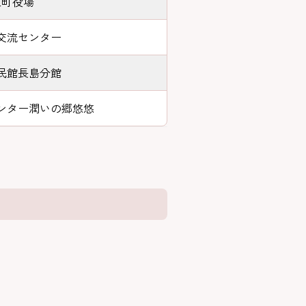
泉町役場
交流センター
民館長島分館
ンター潤いの郷悠悠