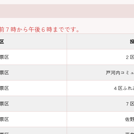
前７時から午後６時までです。
区
票区
２
票区
戸河内コミ
票区
４区ふれ
票区
７
票区
佐