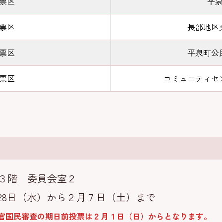
票区
平
票区
長部地区
票区
平泉町公
票区
コミュニティセ
３階 委員会室２
8日（水）から２月７日（土）まで
官国民審査の期日前投票は２月１日（日）からとなります。