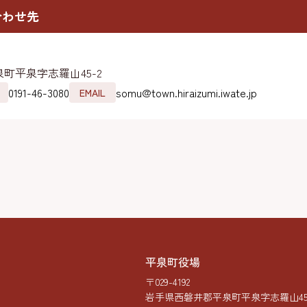
合わせ先
町平泉字志羅山45-2
0191-46-3080
somu@town.hiraizumi.iwate.jp
EMAIL
平泉町役場
〒029-4192
岩手県西磐井郡平泉町平泉字志羅山45-