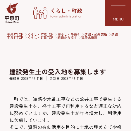
MENU
平泉町TOP
くらし・町政TOP
暮らし・手続き
道路・公共交通
道路
平泉町TOP
くらし・町政TOP
組織から探す
建設水道課
建設発生土の受入地を募集します
登録日
2025年4月11日
更新日
2025年4月11日
町では、道路や水道工事などの公共工事で発生する
建設発生土を、盛土工事で再利用するなど適正な対応
に努めていますが、建設発生土が年々増大し、利活用
に苦慮しています。
そこで、資源の有効活用を目的に土地の埋め立てや盛