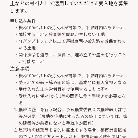
土などの材料として活用していただける受入地を募集
します。
申し込み条件
概ね100㎥以上の受入れが可能で、平泉町内にある土地
隣接する土地と境界等で問題が生じない土地
4tダンプトラック以上で運搬車両の搬入路が確保されて
いる土地
関係法令を遵守し、法律上、埋め立てや盛土を行うこと
が可能な土地
注意事項
概ね100㎥以上の受入れが可能で、平泉町内にある土地
受入地での転圧締め固め等は、基本的に個人負担となる
受け入れた土を営利目的で使用することは不可
受け入れに伴い1から3等の関係法令の手続きが必要とな
る
農地に盛土を行う場合、予め農業委員会の農地転用許可
等が必要 （農地を宅地にするための盛土については、家
の建築等が前提にないと手続きが困難）
建築物の建築等を目的に盛土をする場合、都市計画区域
内では3,000平方メートル以上、都市計画区域外では1ha