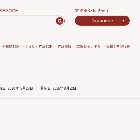
アクセシビリティ
SEARCH
平泉町TOP
くらし・町政TOP
町政情報
広報ひらいずみ
令和２年発行分
録日
2020年12月28日
更新日
2025年8月22日