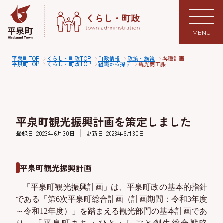
MENU
平泉町TOP
くらし・町政TOP
町政情報
政策・施策
各種計画
平泉町TOP
くらし・町政TOP
組織から探す
観光商工課
平泉町観光振興計画を策定しました
登録日
2023年6月30日
更新日
2023年6月30日
平泉町観光振興計画
「平泉町観光振興計画」は、平泉町政の基本的指針
である「第6次平泉町総合計画（計画期間：令和
3
年度
～令和
12
年度）」を踏まえる観光部門の基本計画であ
り、「平泉町まち・ひと・しごと創生総合戦略