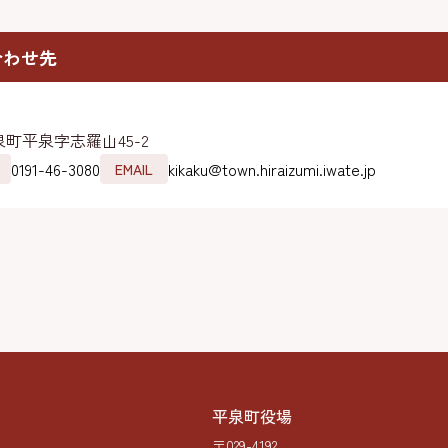
合わせ先
町平泉字志羅山45-2
0191-46-3080
kikaku@town.hiraizumi.iwate.jp
EMAIL
平泉町役場
〒029-4192