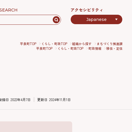
アクセシビリティ
SEARCH
平泉町TOP
くらし・町政TOP
組織から探す
まちづくり推進課
平泉町TOP
くらし・町政TOP
町政情報
移住・定住
登録日
2022年4月7日
更新日
2024年11月1日