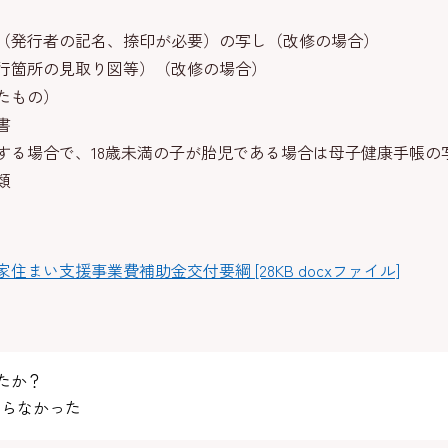
（発行者の記名、捺印が必要）の写し（改修の場合）
行箇所の見取り図等）（改修の場合）
たもの）
書
する場合で、18歳未満の子が胎児である場合は母子健康手帳の
類
まい支援事業費補助金交付要綱 [28KB docxファイル]
たか？
らなかった