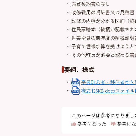
売買契約書の写し
改修費用の明細書又は見積書
改修の内容が分かる図面（施
住民票謄本（続柄が記載され
世帯全員の前年度の納税証明
子育て世帯加算を受けようと
その他町長が必要と認める書
要綱、様式
平泉町若者・移住者空き家住
様式 [26KB docxファイル]
このページは参考になりまし
参考になった
参考にな