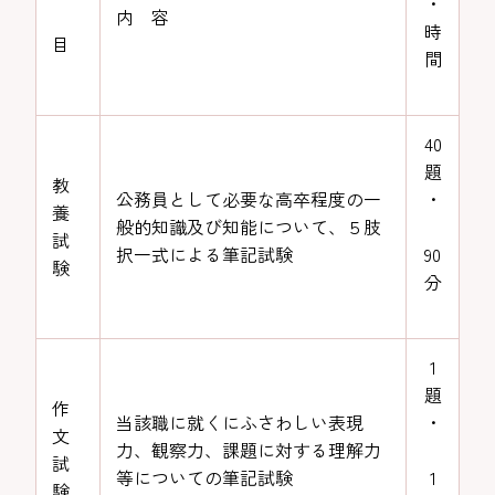
・
内 容
時
目
間
40
題
教
公務員として必要な高卒程度の一
・
養
般的知識及び知能について、５肢
試
択一式による筆記試験
90
験
分
1
題
作
当該職に就くにふさわしい表現
・
文
力、観察力、課題に対する理解力
試
等についての筆記試験
1
験