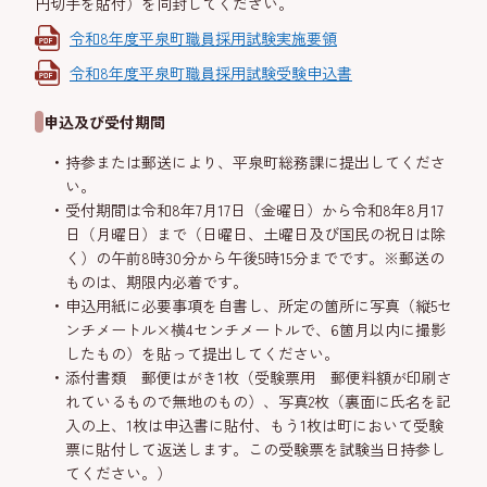
円切手を貼付）を同封してください。
令和8年度平泉町職員採用試験実施要領
令和8年度平泉町職員採用試験受験申込書
申込及び受付期間
持参または郵送により、平泉町総務課に提出してくださ
い。
受付期間は令和8年7月17日（金曜日）から令和8年8月17
日（月曜日）まで（日曜日、土曜日及び国民の祝日は除
く）の午前8時30分から午後5時15分までです。※郵送の
ものは、期限内必着です。
申込用紙に必要事項を自書し、所定の箇所に写真（縦5セ
ンチメートル×横4センチメートルで、6箇月以内に撮影
したもの）を貼って提出してください。
添付書類 郵便はがき1枚（受験票用 郵便料額が印刷さ
れているもので無地のもの）、写真2枚（裏面に氏名を記
入の上、1枚は申込書に貼付、もう1枚は町において受験
票に貼付して返送します。この受験票を試験当日持参し
てください。）