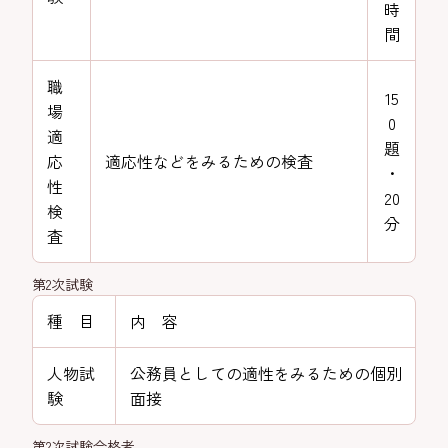
時
間
職
15
場
0
適
題
応
適応性などをみるための検査
・
性
20
検
分
査
第2次試験
種 目
内 容
人物試
公務員としての適性をみるための個別
験
面接
第2次試験合格者