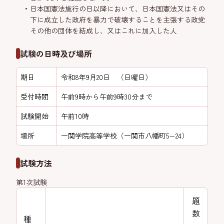
日本国憲法施行の日以降において、日本国憲法又はその
下に成立した政府を暴力で破壊することを主張する政党
その他の団体を結成し、又はこれに加入した人
試験の日時及び場所
期日
令和8年9月20日 （日曜日）
受付時間
午前9時から午前9時30分まで
試験開始
午前10時
場所
一関学院高等学校（一関市八幡町5−24）
試験方法
第1次試験
題
数
種