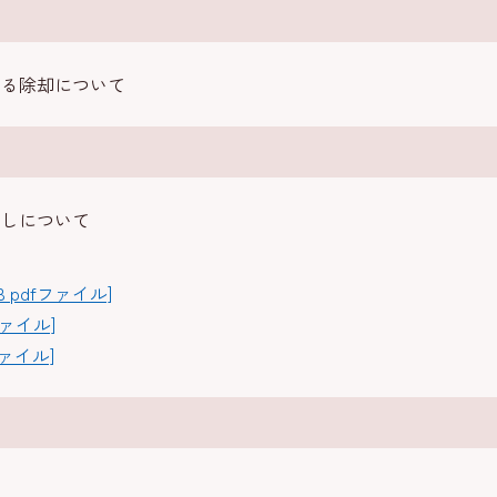
よる除却について
直しについて
B pdfファイル]
ファイル]
ファイル]