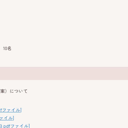
10名
（案）について
pdfファイル]
ファイル]
KB pdfファイル]