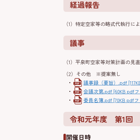
経過報告
（1）特定空家等の略式代執行に
議事
（1）平泉町空家等対策計画の見
（2）その他 ※提案無し
議事録（要旨）.pdf [117K
会議次第.pdf [60KB pdf
委員名簿.pdf [70KB pdf
令和元年度 第1回
開催日時