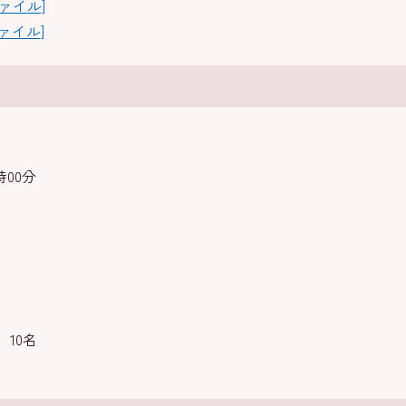
ファイル]
ファイル]
時00分
10名