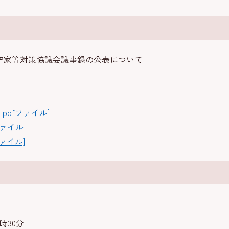
定空家等対策協議会議事録の公表について
B pdfファイル]
ファイル]
ファイル]
時30分