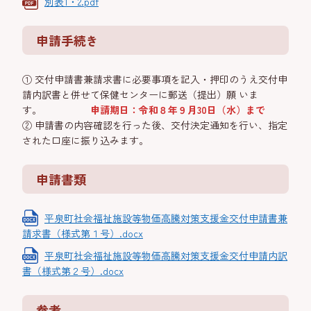
別表1・2.pdf
申請手続き
① 交付申請書兼請求書に必要事項を記入・押印のうえ交付申
請内訳書と併せて保健センターに郵送（提出）願 いま
す。
申請期日：令和８年９月30日（水）まで
② 申請書の内容確認を行った後、交付決定通知を行い、指定
された口座に振り込みます。
申請書類
平泉町社会福祉施設等物価高騰対策支援金交付申請書兼
請求書（様式第１号）.docx
平泉町社会福祉施設等物価高騰対策支援金交付申請内訳
書（様式第２号）.docx
参考