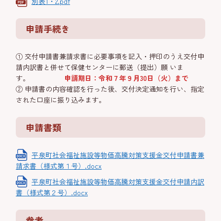
別表1・2.pdf
申請手続き
① 交付申請書兼請求書に必要事項を記入・押印のうえ交付申
請内訳書と併せて保健センターに郵送（提出）願 いま
す。
申請期日：令和７年９月30日（火）まで
② 申請書の内容確認を行った後、交付決定通知を行い、指定
された口座に振り込みます。
申請書類
平泉町社会福祉施設等物価高騰対策支援金交付申請書兼
請求書（様式第１号）.docx
平泉町社会福祉施設等物価高騰対策支援金交付申請内訳
書（様式第２号）.docx
参考