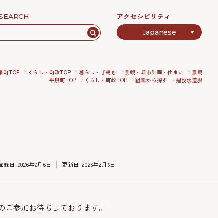
アクセシビリティ
SEARCH
泉町TOP
くらし・町政TOP
暮らし・手続き
景観・都市計画・住まい
景観
平泉町TOP
くらし・町政TOP
組織から探す
建設水道課
登録日
2026年2月6日
更新日
2026年2月6日
のご参加お待ちしております。