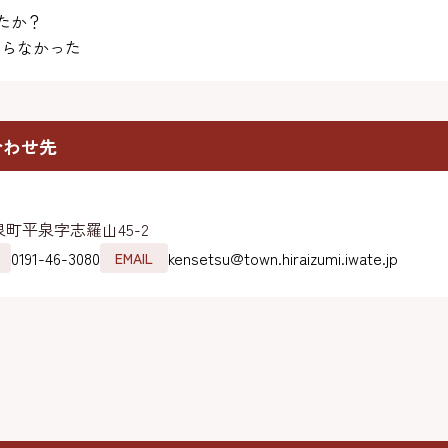
たか？
らなかった
合わせ先
町平泉字志羅山45-2
0191-46-3080
kensetsu@town.hiraizumi.iwate.jp
EMAIL