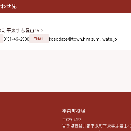
合わせ先
町平泉字志羅山45-2
0191-46-2900
kosodate@town.hiraizumi.iwate.jp
EMAIL
平泉町役場
〒029-4192
岩手県西磐井郡平泉町平泉字志羅山45-