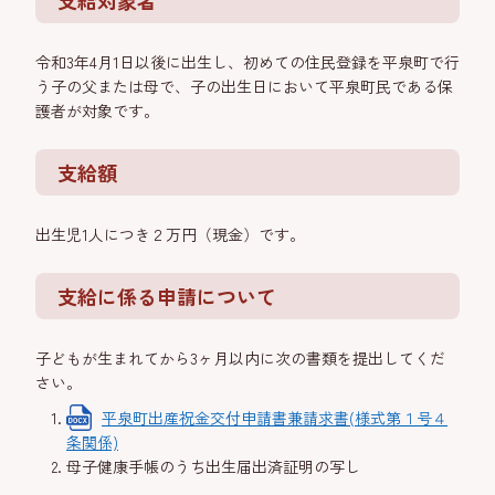
支給対象者
令和3年4月1日以後に出生し、初めての住民登録を平泉町で行
う子の父または母で、子の出生日において平泉町民である保
護者が対象です。
支給額
出生児1人につき２万円（現金）です。
支給に係る申請について
子どもが生まれてから3ヶ月以内に次の書類を提出してくだ
さい。
平泉町出産祝金交付申請書兼請求書(様式第１号４
条関係)
母子健康手帳のうち出生届出済証明の写し